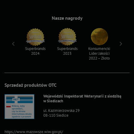
Nasze nagrody
ksy 2022
Superbrands
Superbrands
Konsumencki
Konsum
2024
2023
Lider Jakości
Lider Ja
2022 – Złoto
2022 – S
Sprzedaż produktów OTC
Wojewódzki Inspektorat Weterynarii z siedzibą
w Siedlcach
ul. Kazimierzowska 29
08-110 Siedlce
https://www.mazowsze.wiw.gov.pl/