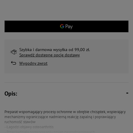
Szybka i darmowa wysyłka od 99,00 zł.
Sprawdź dostępne opcje dostawy
Wygodny zwrot
Opis:
Preparat wspomagający procesy ochronne w obrębie chrząstek, wspierający
mechanizmy ograniczające nadmierną reakcję zapalną i poprawiający
ruchomość stawów
- Łagodzi objawy osteoarthritis
- Przeciwdziała postępowaniu zmian zwyrodnieniowych