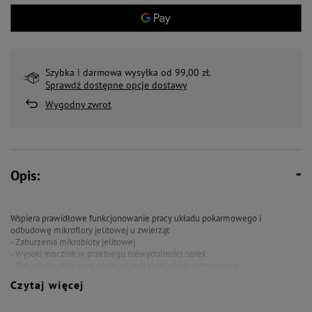
Szybka i darmowa wysyłka od 99,00 zł.
Sprawdź dostępne opcje dostawy
Wygodny zwrot
Opis:
Wspiera prawidłowe funkcjonowanie pracy układu pokarmowego i
odbudowę mikroflory jelitowej u zwierząt
- Zaburzenia mikrobioty jelitowej
- Wysoki mocznik w przebiegu niewydolności nerek
- Zaburzenia trawienia i wchłaniania składników odżywczych
Czytaj więcej
Produkt dla psów, wspierający prawidłowe funkcjonowanie pracy układu
pokarmowego i odbudowę mikroflory jelitowej u zwierząt. Dedykowany jako