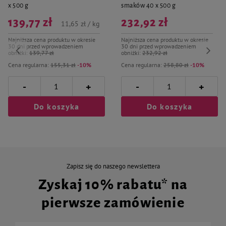
Skład analityczny
x 500 g
smaków 40 x 500 g
- białko surowe 3%
139,77 zł
232,92 zł
- włókno surowe 0.2%
11,65 zł / kg
- tłuszcz surowy 0.6%
- popiół surowy 12%
Najniższa cena produktu w okresie
Najniższa cena produktu w okresie
30 dni przed wprowadzeniem
30 dni przed wprowadzeniem
obniżki:
139,77 zł
obniżki:
232,92 zł
Cena regularna:
155,31 zł
-10%
Cena regularna:
258,80 zł
-10%
-
-
+
+
Do koszyka
Do koszyka
Zapisz się do naszego newslettera
Zyskaj 10% rabatu* na
pierwsze zamówienie