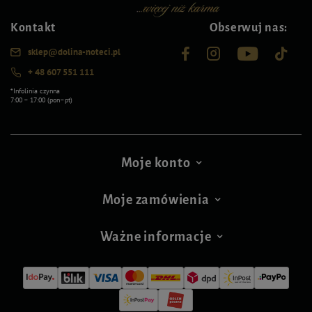
Kontakt
Obserwuj nas:
sklep@dolina-noteci.pl
+ 48 607 551 111
*Infolinia czynna
7:00 – 17:00 (pon–pt)
Moje konto
Moje zamówienia
Ważne informacje