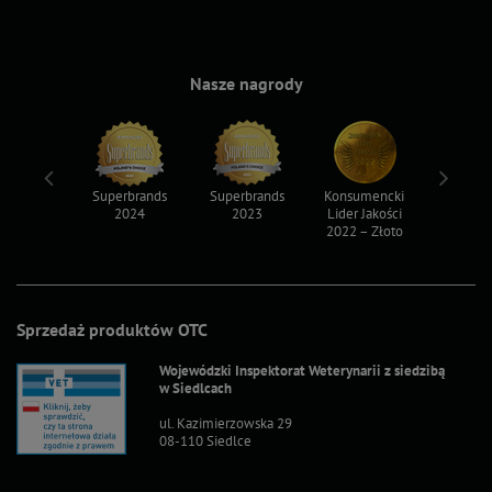
Nasze nagrody
ksy 2022
Superbrands
Superbrands
Konsumencki
Konsum
2024
2023
Lider Jakości
Lider Ja
2022 – Złoto
2022 – S
Sprzedaż produktów OTC
Wojewódzki Inspektorat Weterynarii z siedzibą
w Siedlcach
ul. Kazimierzowska 29
08-110 Siedlce