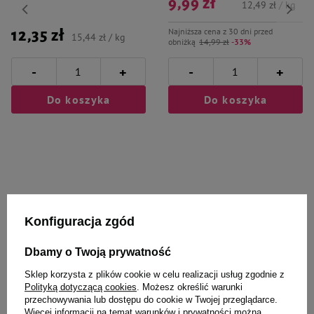
9,99 zł
12,49 zł / kg
Najniższa cena z 30 dni przed
12,35 zł
15,44 zł / kg
obniżką
14,99 zł
-33%
-
-
+
+
Do koszyka
Do koszyka
Wybrane specjalnie dla
Konfiguracja zgód
Ciebie i Twojego czworonoga
Dbamy o Twoją prywatność
Sklep korzysta z plików cookie w celu realizacji usług zgodnie z
Polityką dotyczącą cookies
. Możesz określić warunki
przechowywania lub dostępu do cookie w Twojej przeglądarce.
Zawieszka adresówka My Family
Dolina Noteci szelki regulowane
Więcej informacji na temat warunków i prywatności można