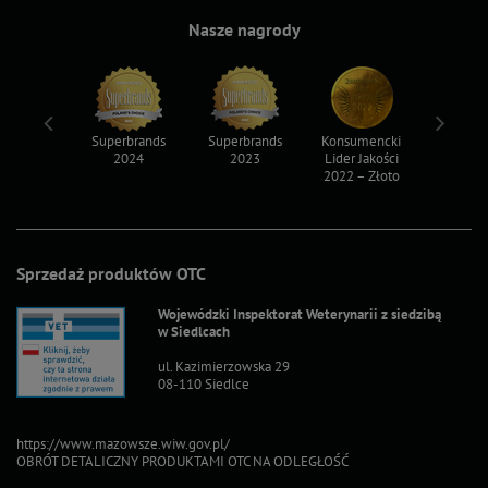
Nasze nagrody
ksy 2022
Superbrands
Superbrands
Konsumencki
Konsum
2024
2023
Lider Jakości
Lider Ja
2022 – Złoto
2022 – S
Sprzedaż produktów OTC
Wojewódzki Inspektorat Weterynarii z siedzibą
w Siedlcach
ul. Kazimierzowska 29
08-110 Siedlce
https://www.mazowsze.wiw.gov.pl/
OBRÓT DETALICZNY PRODUKTAMI OTC NA ODLEGŁOŚĆ