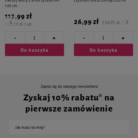
owczej skóry z amortyzatorem
czystości dla szczeniąt 200 ml
100 cm
112,99 zł
26,99 zł
134,95 zł / l
112,99 zł / szt.
-
-
+
+
Do koszyka
Do koszyka
Zapisz się do naszego newslettera
Zyskaj 10% rabatu* na
pierwsze zamówienie
Jak masz na imię?