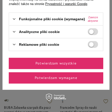
małe kółko złote
rozmiar 3 - 1,6cm/60 cm
znaleźć także na stronie
Prywatność i warunki Google
.
34,99 zł
29,31 zł
Zawsze
Funkcjonalne pliki cookie (wymagane)
aktywne
-
-
+
+
Analityczne pliki cookie
Do koszyka
Do koszyka
Reklamowe pliki cookie
Potwierdzam wszystkie
Zaufane i polecane przez
Potwierdzam wymagane
naszych ekspertów
BUBA Zabawka szarpak dla psa z
Francodex Spray do nauki