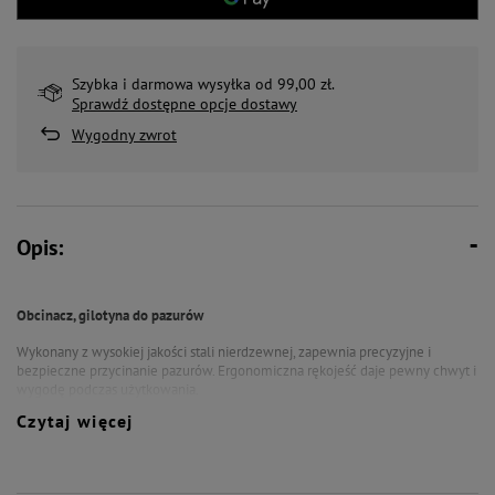
Szybka i darmowa wysyłka od 99,00 zł.
Sprawdź dostępne opcje dostawy
Wygodny zwrot
Opis:
Obcinacz, gilotyna do pazurów
Wykonany z wysokiej jako
ści stali nierdzewnej, zapewnia precyzyjne i
bezpieczne przycinanie pazur
ów. Ergonomiczna r
ękojeść daje pewny chwyt i
wygodę podczas użytkowania.
Czytaj więcej
• Precyzyjne ci
ęcie pazur
ów