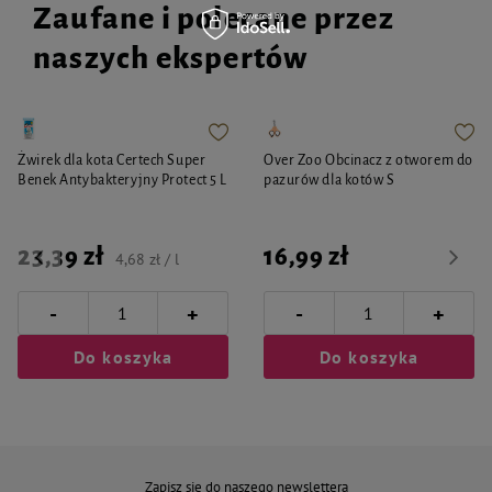
Zaufane i polecane przez
naszych ekspertów
Żwirek dla kota Certech Super
Over Zoo Obcinacz z otworem do
Benek Antybakteryjny Protect 5 L
pazurów dla kotów S
23,39 zł
16,99 zł
4,68 zł / l
-
-
+
+
Do koszyka
Do koszyka
Zapisz się do naszego newslettera