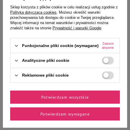
Sklep korzysta z plików cookie w celu realizacji usług zgodnie z
Ciebie i Twojego czworonoga
Polityką dotyczącą cookies
. Możesz określić warunki
przechowywania lub dostępu do cookie w Twojej przeglądarce.
Więcej informacji na temat warunków i prywatności można
znaleźć także na stronie
Prywatność i warunki Google
.
Karma mokra dla kota Luger's
Karma mokra dla kota Luger's
Daily Pleasures Sterilised z
Daily Pleasures Sterilised z
Zawsze
Funkcjonalne pliki cookie (wymagane)
łososiem i tuńczykiem 85 g
wołowiną i sercami z kurczaka 85
aktywne
g
Analityczne pliki cookie
4,39 zł
4,39 zł
51,65 zł / kg
51,65 zł / kg
Reklamowe pliki cookie
-
-
+
+
Do koszyka
Do koszyka
Potwierdzam wszystkie
Potwierdzam wymagane