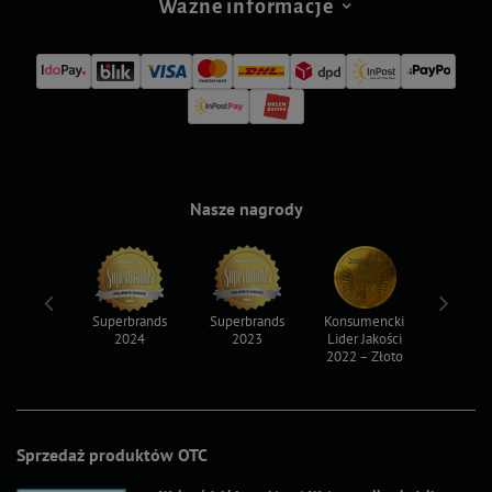
Ważne informacje
Nasze nagrody
ksy 2022
Superbrands
Superbrands
Konsumencki
Konsum
2024
2023
Lider Jakości
Lider Ja
2022 – Złoto
2022 – S
Sprzedaż produktów OTC