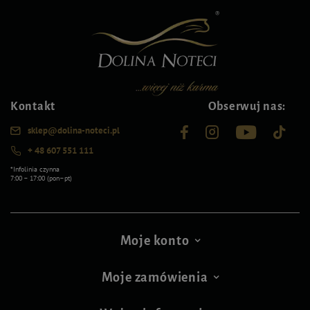
Kontakt
Obserwuj nas:
sklep@dolina-noteci.pl
+ 48 607 551 111
*Infolinia czynna
7:00 – 17:00 (pon–pt)
Moje konto
Moje zamówienia