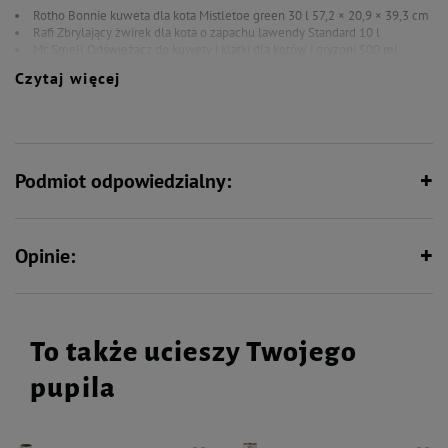
Rotho Bonnie kuweta dla kota Mistletoe green 30 l 57,2 × 20,9 × 39,3 cm
Rafi Zbrylający żwirek dla kota o zapachu lawendy Standard 10 l
Mr. Smell Odświeżacz do kuwety i klatki dla kotów i gryzoni 500 ml
Zolux Łopatka do kuwet szara
Czytaj więcej
Dolina Noteci Podkładka pod miski dla psa lub kota 40 x 30 cm
Podmiot odpowiedzialny:
Opinie:
To także ucieszy Twojego
pupila