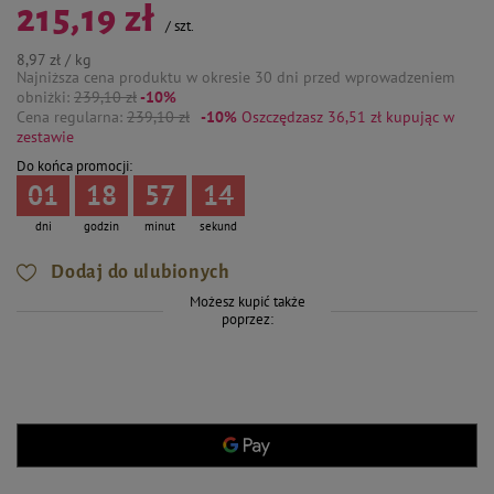
215,19 zł
/
szt.
8,97 zł / kg
Najniższa cena produktu w okresie 30 dni przed wprowadzeniem
obniżki:
239,10 zł
-10%
Cena regularna:
239,10 zł
-10%
Oszczędzasz 36,51 zł
kupując w
zestawie
Do końca promocji:
01
18
57
13
dni
godzin
minut
sekund
Dodaj do ulubionych
Możesz kupić także
poprzez: