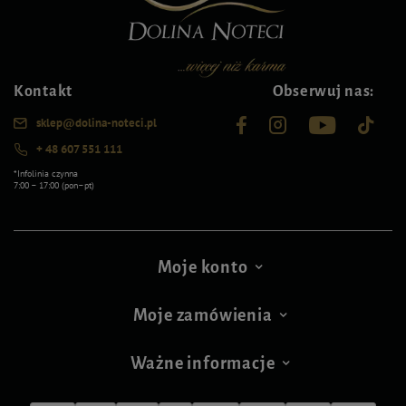
Kontakt
Obserwuj nas:
sklep@dolina-noteci.pl
+ 48 607 551 111
*Infolinia czynna
7:00 – 17:00 (pon–pt)
Moje konto
Moje zamówienia
Ważne informacje