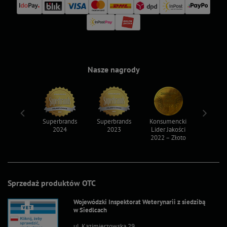
Nasze nagrody
ksy 2022
Superbrands
Superbrands
Konsumencki
Konsum
2024
2023
Lider Jakości
Lider Ja
2022 – Złoto
2022 – S
Sprzedaż produktów OTC
Wojewódzki Inspektorat Weterynarii z siedzibą
w Siedlcach
ul. Kazimierzowska 29