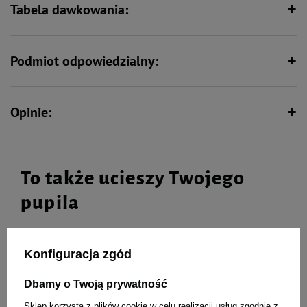
Tabela dawkowania:
Podmiot odpowiedzialny:
Opinie:
To także ucieszy Twojego
pupila
Konfiguracja zgód
Dolina Noteci Natural Treats
Dolina Noteci Natural Treats
Beef Heart serce wołowe
Lamb Liver wątroba jagnięca
Dbamy o Twoją prywatność
przysmak dla psa 100 g
przysmak dla psa 150 g
Sklep korzysta z plików cookie w celu realizacji usług zgodnie z