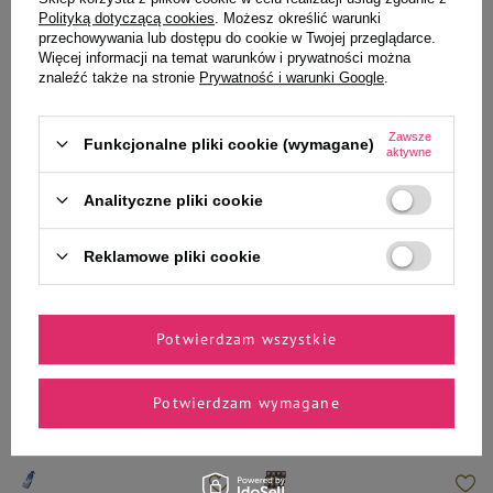
4,99 zł
4,99 zł
Polityką dotyczącą cookies
. Możesz określić warunki
przechowywania lub dostępu do cookie w Twojej przeglądarce.
Najniższa cena produktu w okresie
Najniższa cena produktu w okresie
Więcej informacji na temat warunków i prywatności można
30 dni przed wprowadzeniem
30 dni przed wprowadzeniem
znaleźć także na stronie
Prywatność i warunki Google
.
obniżki:
6,99 zł
-28%
obniżki:
6,99 zł
-28%
Cena regularna:
16,99 zł
-71%
Cena regularna:
32,50 zł
-85%
Zawsze
Funkcjonalne pliki cookie (wymagane)
-
-
+
+
aktywne
Do koszyka
Do koszyka
Analityczne pliki cookie
Reklamowe pliki cookie
Potwierdzam wszystkie
Wybrane specjalnie dla
Ciebie i Twojego czworonoga
Potwierdzam wymagane