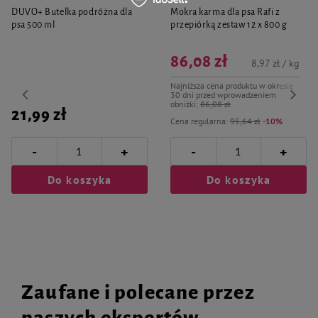
DUVO+ Butelka podróżna dla
Mokra karma dla psa Rafi z
psa 500 ml
przepiórką zestaw 12 x 800 g
86,08 zł
8,97 zł / kg
Najniższa cena produktu w okresie
30 dni przed wprowadzeniem
obniżki:
86,08 zł
21,99 zł
Cena regularna:
95,64 zł
-10%
-
-
+
+
Do koszyka
Do koszyka
Zaufane i polecane przez