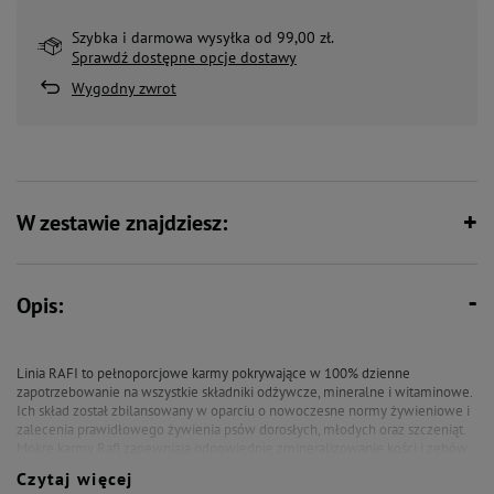
Szybka i darmowa wysyłka od 99,00 zł.
Sprawdź dostępne opcje dostawy
Wygodny zwrot
W zestawie znajdziesz:
Opis:
Linia RAFI to pełnoporcjowe karmy pokrywające w 100% dzienne
zapotrzebowanie na wszystkie składniki odżywcze, mineralne i witaminowe.
Ich skład został zbilansowany w oparciu o nowoczesne normy żywieniowe i
zalecenia prawidłowego żywienia psów dorosłych, młodych oraz szczeniąt.
Mokre karmy Rafi zapewniają odpowiednie zmineralizowanie kości i zębów
oraz właściwy przebieg procesów metabolicznych. Receptura wolna jest od
Czytaj więcej
substancji konserwujących, barwników oraz aromatów poprawiających smak