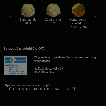
ksy 2022
Superbrands
Superbrands
Konsumencki
Konsum
2024
2023
Lider Jakości
Lider Ja
2022 – Złoto
2022 – S
Sprzedaż produktów OTC
Wojewódzki Inspektorat Weterynarii z siedzibą
w Siedlcach
ul. Kazimierzowska 29
08-110 Siedlce
https://www.mazowsze.wiw.gov.pl/
OBRÓT DETALICZNY PRODUKTAMI OTC NA ODLEGŁOŚĆ