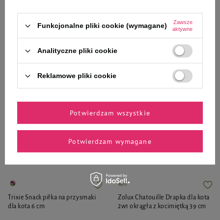
9,99 zł
17,99 zł
17,99 zł / kg
Zawsze
Funkcjonalne pliki cookie (wymagane)
aktywne
-
-
+
+
Analityczne pliki cookie
Do koszyka
Do koszyka
Reklamowe pliki cookie
Potwierdzam wszystkie
Zaufane i polecane przez
Potwierdzam wymagane
naszych ekspertów
Trixie Snack piłka na przysmaki
Zolux Chatouille Drapka dla kota
dla kota 6 cm
2w1 okrągła z kocimiętką 39 cm