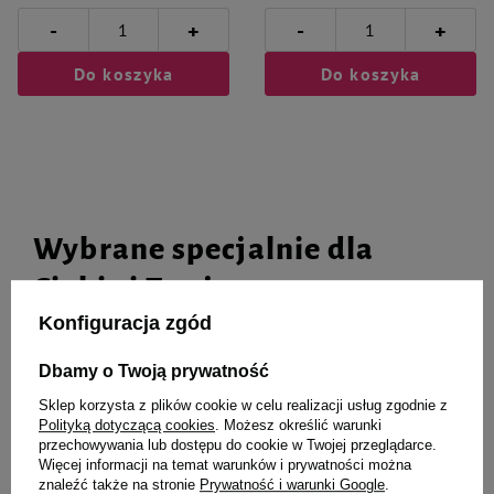
-
-
+
+
Do koszyka
Do koszyka
Wybrane specjalnie dla
Ciebie i Twojego czworonoga
Konfiguracja zgód
Dbamy o Twoją prywatność
ZOLUX Trawa oczyszczająca dla
Pokarm dla świnki Vitapol
Sklep korzysta z plików cookie w celu realizacji usług zgodnie z
kota do samodzielnej uprawy
Karmeo 1000g
Polityką dotyczącą cookies
. Możesz określić warunki
przechowywania lub dostępu do cookie w Twojej przeglądarce.
Więcej informacji na temat warunków i prywatności można
znaleźć także na stronie
Prywatność i warunki Google
.