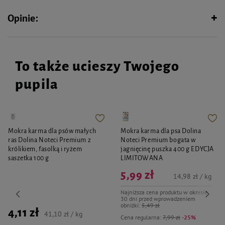
stosować bezpośrednio na skórę bez użycia atomizera.
Opinie:
Skład:
Chlorheksydyna, podłoże.
To także ucieszy Twojego
pupila
Mokra karma dla psów małych
Mokra karma dla psa Dolina
ras Dolina Noteci Premium z
Noteci Premium bogata w
królikiem, fasolką i ryżem
jagnięcinę puszka 400 g EDYCJA
saszetka 100 g
LIMITOWANA
5,99 zł
14,98 zł / kg
Najniższa cena produktu w okresie
30 dni przed wprowadzeniem
obniżki:
5,49 zł
4,11 zł
41,10 zł / kg
Cena regularna:
7,99 zł
-25%