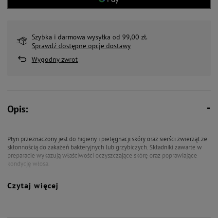
Szybka i darmowa wysyłka od 99,00 zł.
Sprawdź dostępne opcje dostawy
Wygodny zwrot
Opis:
Płyn przeznaczony jest do higieny i pielęgnacji skóry oraz sierści zwierząt ze
skłonnością do zakażeń bakteryjnych lub grzybiczych. Składniki zawarte w
preparacie wykazują właściwości oczyszczające skórę oraz poprawiające
kondycję włosa.
Stosowanie:
Czytaj więcej
Preparat aplikować kilka razy dziennie – w zależności od stopnia
zaawansowania zmian skórnych, równomiernie powlekając zmienione
obszary, aż do momentu uzyskania trwałych efektów. Preparat można