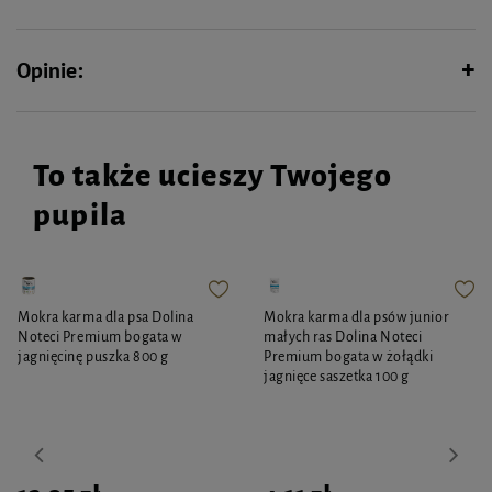
wytworzyć pianę masować przez ok. 5 min. Chronić oczy i uszy przed
przedostaniem się preparatu, dokładnie spłukać. W razie konieczności
czynność powtórzyć.
Opinie:
Skład:
Biosiarka, sekwestrant, łagodne środki powierzchniowo czynne, regulator pH,
woda
To także ucieszy Twojego
pupila
Mokra karma dla psa Dolina
Mokra karma dla psów junior
Noteci Premium bogata w
małych ras Dolina Noteci
jagnięcinę puszka 800 g
Premium bogata w żołądki
jagnięce saszetka 100 g