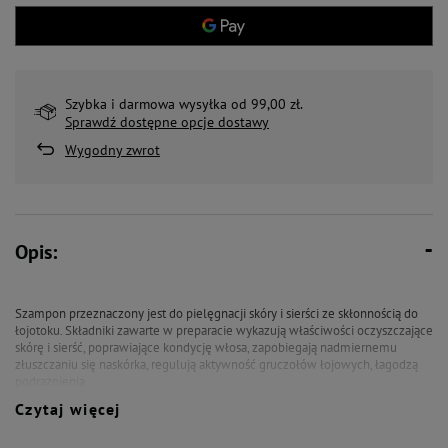
Szybka i darmowa wysyłka od 99,00 zł.
Sprawdź dostępne opcje dostawy
Wygodny zwrot
Opis:
Szampon przeznaczony jest do pielęgnacji skóry i sierści ze skłonnością do
łojotoku. Składniki zawarte w preparacie wykazują właściwości oczyszczające
skórę i sierść, poprawiające kondycję włosa, zapobiegają nadmiernemu
złuszczaniu się naskórka, regulują aktywność gruczołów łojowych, łagodzą
podrażnienia.
Czytaj więcej
Stosowanie:
Zmoczyć sierść letnią wodą, nanieść niewielką ilość szamponu na sierść,