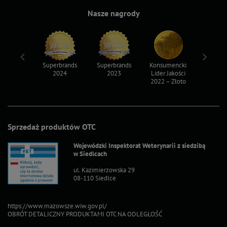
Nasze nagrody
ksy 2022
Superbrands
Superbrands
Konsumencki
Konsum
2024
2023
Lider Jakości
Lider Ja
2022 – Złoto
2022 – S
Sprzedaż produktów OTC
Wojewódzki Inspektorat Weterynarii z siedzibą
w Siedlcach
ul. Kazimierzowska 29
08-110 Siedlce
https://www.mazowsze.wiw.gov.pl/
OBRÓT DETALICZNY PRODUKTAMI OTC NA ODLEGŁOŚĆ