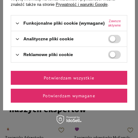
znaleźć także na stronie
Prywatność i warunki Google
.
4,11 zł
12,35 zł
41,10 zł / kg
15,44 zł / kg
Zawsze
Funkcjonalne pliki cookie (wymagane)
aktywne
-
-
+
+
Analityczne pliki cookie
Do koszyka
Do koszyka
Reklamowe pliki cookie
Potwierdzam wszystkie
Potwierdzam wymagane
Zaufane i polecane przez
naszych ekspertów