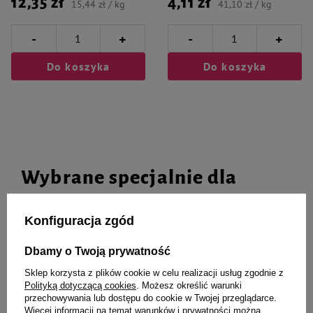
12,35 zł
4,11 zł
15,44 zł / kg
41,10 zł / kg
-
-
+
+
Do koszyka
Do koszyka
Wybrane specjalnie dla
Ciebie i Twojego czworonoga
Konfiguracja zgód
Dbamy o Twoją prywatność
Mokra karma dla psów małych
Mokra karma dla psa Dolina
Sklep korzysta z plików cookie w celu realizacji usług zgodnie z
ras Dolina Noteci Premium z
Noteci Premium bogata w
Polityką dotyczącą cookies
. Możesz określić warunki
królikiem, fasolką i ryżem
wołowinę puszka 800 g
przechowywania lub dostępu do cookie w Twojej przeglądarce.
saszetka 100 g
Więcej informacji na temat warunków i prywatności można