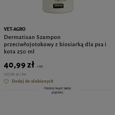
VET-AGRO
Dermatisan Szampon
przeciwłojotokowy z biosiarką dla psa i
kota 250 ml
40,99 zł
/
szt.
163,96 zł / litr
Dodaj do ulubionych
Możesz kupić także
poprzez: