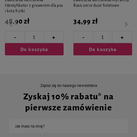
Zawieszka Adresówka
Zawieszka adresówka MyFamily
Identyfikator z grawerem dla psa
Basic serce duże fioletowe
i kota frytki
48,90 zł
34,99 zł
-
-
+
+
Do koszyka
Do koszyka
Zapisz się do naszego newslettera
Zyskaj 10% rabatu* na
pierwsze zamówienie
Jak masz na imię?