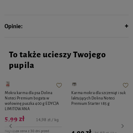
Składniki analityczne: biatko surowe: 12%, tłuszcz surowy: 4%, wtokno
surowe: 32%, popiót surowy: 9%.
Sposób stosowania: Codziennie należy dodawać łyżkę mieszanki do karmy
podstawowej.
Opinie:
Przechowywać w suchym, chtodnym, zacienionym miejscu!
To także ucieszy Twojego
pupila
Mokra karma dla psa Dolina
Karma mokra dla szczeniąt i suk
Noteci Premium bogata w
laktujących Dolina Noteci
wołowinę puszka 400 g EDYCJA
Premium Starter 185 g
LIMITOWANA
5,99 zł
14,98 zł / kg
Najniższa cena z 30 dni przed
4,99 zł