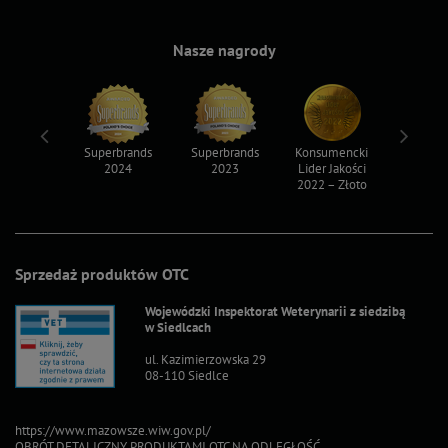
Nasze nagrody
ksy 2022
Superbrands
Superbrands
Konsumencki
Konsum
2024
2023
Lider Jakości
Lider Ja
2022 – Złoto
2022 – S
Sprzedaż produktów OTC
Wojewódzki Inspektorat Weterynarii z siedzibą
w Siedlcach
ul. Kazimierzowska 29
08-110 Siedlce
https://www.mazowsze.wiw.gov.pl/
OBRÓT DETALICZNY PRODUKTAMI OTC NA ODLEGŁOŚĆ