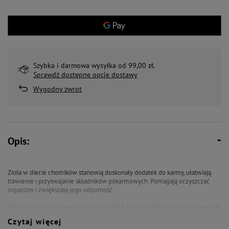
Szybka i darmowa wysyłka od 99,00 zł.
Sprawdź dostępne opcje dostawy
Wygodny zwrot
Opis:
Zioła w diecie chomików stanowią doskonały dodatek do karmy, ułatwiają
trawienie i przyswajanie składników pokarmowych. Pomagają oczyszczać
organizm i zwiększają jego odporność.
Skład: suszony dziurawiec, melisa, podbiał, kwiat hibiskusa, suszona trawa, liść
maliny, kora brzozy, ostropest.
Czytaj więcej