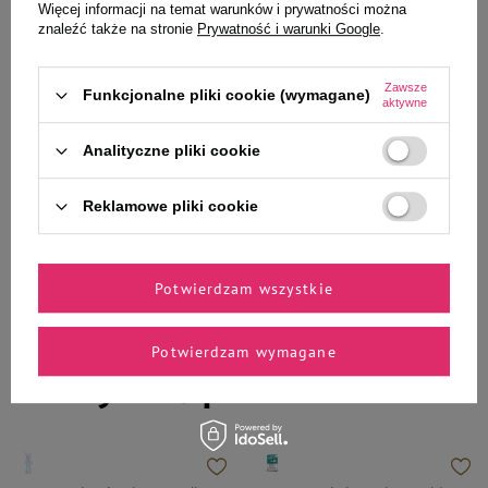
Więcej informacji na temat warunków i prywatności można
znaleźć także na stronie
Prywatność i warunki Google
.
24,99 zł
14,99 zł
12,50 zł / kg
19,99 zł / kg
Zawsze
Funkcjonalne pliki cookie (wymagane)
aktywne
-
-
+
+
Analityczne pliki cookie
Do koszyka
Do koszyka
Reklamowe pliki cookie
Potwierdzam wszystkie
Zaufane i polecane przez
Potwierdzam wymagane
naszych ekspertów