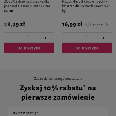
ZOLUX Zabawka pluszowa dla
Happs Herbal Krople na pchły i
psa osioł Hassan FURRY FARM
kleszcze dla średnich psów 10-20
60 cm
kg
28,99 zł
16,99 zł
4,25 zł / szt.
-
-
+
+
Do koszyka
Do koszyka
Zapisz się do naszego newslettera
Zyskaj 10% rabatu* na
pierwsze zamówienie
Jak masz na imię?