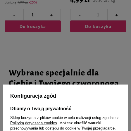
26,97 zł / kg
obniżką
7,99 zł
-25%
-
-
+
+
Do koszyka
Do koszyka
Wybrane specjalnie dla
Ciebie i Twojego czworonoga
Konfiguracja zgód
Dbamy o Twoją prywatność
Pokarm dla królików Versele Laga
Versele Laga Cuni Nature
Crispy Pellets 2kg
Original Pokarm dla królików
Sklep korzysta z plików cookie w celu realizacji usług zgodnie z
miniaturowych 750 g
Polityką dotyczącą cookies
. Możesz określić warunki
przechowywania lub dostępu do cookie w Twojej przeglądarce.