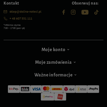
Kontakt
Obserwuj nas:
sklep@dolina-noteci.pl
+ 48 607 551 111
*Infolinia czynna
7:00 – 17:00 (pon–pt)
Moje konto
Moje zamówienia
Ważne informacje