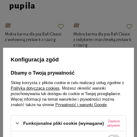
pupila
prosta receptura,
wysoka zawartość mięsa i produktów pochodzenia zwierzęcego.
Mokra karma dla psa Rafi Classic
Mokra karma dla psa Rafi Classic
z wołowiną zestaw 6 x 1240 g
z indykiem i marchewką zestaw 6
x 1240 g
Konfiguracja zgód
Dbamy o Twoją prywatność
40,62 zł
40,62 zł
5,46 zł / kg
5,46 zł / kg
Sklep korzysta z plików cookie w celu realizacji usług zgodnie z
Polityką dotyczącą cookies
. Możesz określić warunki
-
-
+
+
przechowywania lub dostępu do cookie w Twojej przeglądarce.
Więcej informacji na temat warunków i prywatności można
znaleźć także na stronie
Prywatność i warunki Google
.
Do koszyka
Do koszyka
Zawsze
Funkcjonalne pliki cookie (wymagane)
aktywne