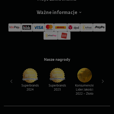
Ważne informacje
Nasze nagrody
ksy 2022
Superbrands
Superbrands
Konsumencki
Konsum
2024
2023
Lider Jakości
Lider Ja
2022 – Złoto
2022 – S