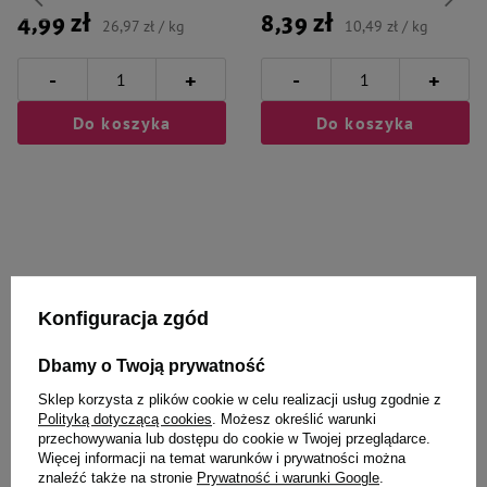
Model to doskonały wybór dla opiekunów dużych, energicznych psów, które
4,99 zł
8,39 zł
potrzebują trwałej i angażującej zabawki do codziennej aktywności. Sprawdzi
26,97 zł / kg
10,49 zł / kg
się podczas spacerów, treningów aportu, zabawy w parku, ogrodzie oraz nad
wodą.
-
-
+
+
Uwaga: zabawkę należy użytkować pod nadzorem opiekuna. Produkt nie jest
przeznaczony dla dzieci poniżej 3 roku życia.
Do koszyka
Do koszyka
Wybrane specjalnie dla
Konfiguracja zgód
Ciebie i Twojego czworonoga
Dbamy o Twoją prywatność
Sklep korzysta z plików cookie w celu realizacji usług zgodnie z
Polityką dotyczącą cookies
. Możesz określić warunki
Trixie Light & Strong Piłka rugby
Witte Molen PUUR Pauze Snack
przechowywania lub dostępu do cookie w Twojej przeglądarce.
zabawka dla psa,
Muesli Pokarm dla małych
Więcej informacji na temat warunków i prywatności można
biała/wielokolorowa 12,5 cm
gryzoni 700 g
znaleźć także na stronie
Prywatność i warunki Google
.