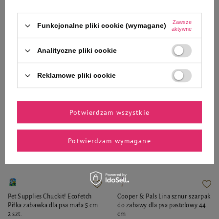
19,99 zł
23,99 zł
34,27 zł / kg
Zawsze
Funkcjonalne pliki cookie (wymagane)
aktywne
-
-
+
+
Analityczne pliki cookie
Do koszyka
Do koszyka
Reklamowe pliki cookie
Potwierdzam wszystkie
Zaufane i polecane przez
Potwierdzam wymagane
naszych ekspertów
Pet Supplies Chuckit! Ecofetch
Cooper & Pals Lina sznur szarpak
Piłka zabawka dla psa mała 5 cm
do zabawy dla psa pastelowy 44
2 szt.
cm