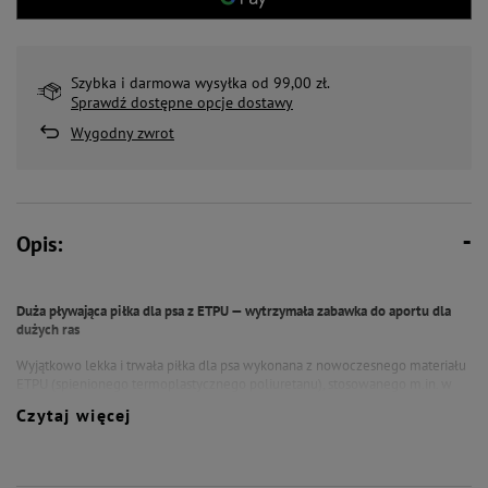
Szybka i darmowa wysyłka od 99,00 zł.
Sprawdź dostępne opcje dostawy
Wygodny zwrot
Opis:
Duża pływająca piłka dla psa z ETPU — wytrzymała zabawka do aportu dla
dużych ras
Wyjątkowo lekka i trwała piłka dla psa wykonana z nowoczesnego materiału
ETPU (spienionego termoplastycznego poliuretanu), stosowanego m.in. w
profesjonalnym obuwiu sportowym. Tworzywo to wyróżnia się wysoką
Czytaj więcej
odpornością na gryzienie, ściskanie i intensywne użytkowanie, a jednocześnie
pozostaje lekkie i sprężyste.
Średnica 8 cm sprawia, że piłka została stworzona z myślą o dużych psach i