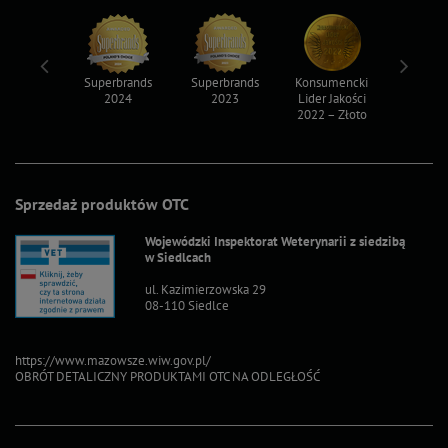
ksy 2022
Superbrands
Superbrands
Konsumencki
Konsum
2024
2023
Lider Jakości
Lider Ja
2022 – Złoto
2022 – S
Sprzedaż produktów OTC
Wojewódzki Inspektorat Weterynarii z siedzibą
w Siedlcach
ul. Kazimierzowska 29
08-110 Siedlce
https://www.mazowsze.wiw.gov.pl/
OBRÓT DETALICZNY PRODUKTAMI OTC NA ODLEGŁOŚĆ