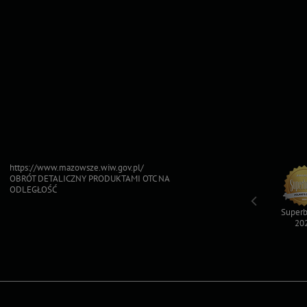
https://www.mazowsze.wiw.gov.pl/
OBRÓT DETALICZNY PRODUKTAMI OTC NA
ODLEGŁOŚĆ
Top For Dog
Sfinksy 2023
Sfinksy 2022
Superb
2023
20