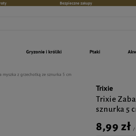
roty
Bezpieczne zakupy
Gryzonie i króliki
Ptaki
Akw
a myszka z grzechotką ze sznurka 5 cm
Trixie
Trixie Zab
sznurka 5 
8,99 zł
/