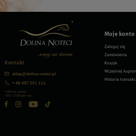
Moje konto
Zaloguj się
Zamówienia
Kontakt
Koszyk
Wcześniej kupio
sklep@dolina-noteci.pl
Historia transakc
+ 48 607 551 111
*Infolinia czynna
7:00 – 17:00 (pon–pt)