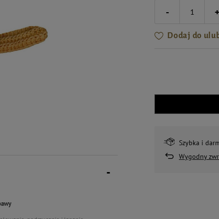
-
Dodaj do ulu
Szybka i dar
Wygodny zwr
abawy