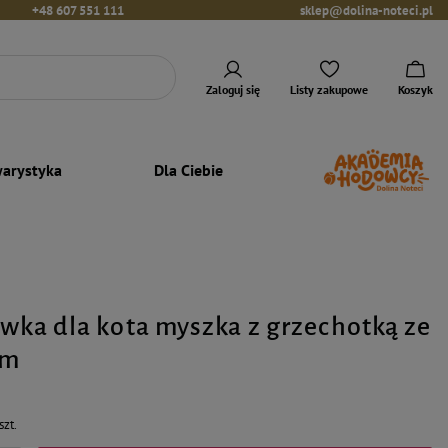
+48 607 551 111
sklep@dolina-noteci.pl
Zaloguj się
Listy zakupowe
Koszyk
arystyka
Dla Ciebie
awka dla kota myszka z grzechotką ze
cm
szt.