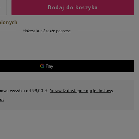
Dodaj do koszyka
+
bionych
Możesz kupić także poprzez:
mowa wysyłka od 99,00 zł.
Sprawdź dostępne opcje dostawy
ot