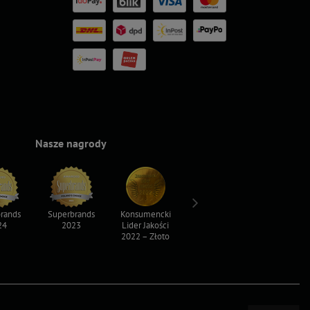
Nasze nagrody
rands
Superbrands
Konsumencki
Konsumencki
Top For D
24
2023
Lider Jakości
Lider Jakości
2023
2022 – Złoto
2022 – Srebro