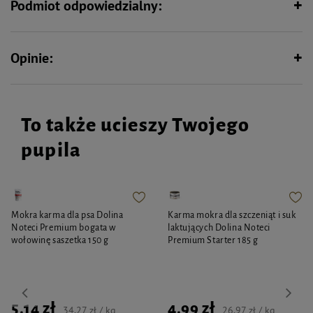
Podmiot odpowiedzialny:
- wydaje dźwięk podczas dotyku
- idealna do samodzielnej zabawy
Opinie:
Rozmiar:
ok. 8 cm
To także ucieszy Twojego
pupila
Mokra karma dla psa Dolina
Karma mokra dla szczeniąt i suk
Noteci Premium bogata w
laktujących Dolina Noteci
wołowinę saszetka 150 g
Premium Starter 185 g
5,14 zł
4,99 zł
34,27 zł / kg
26,97 zł / kg