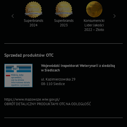
ksy 2022
Superbrands
Superbrands
Konsumencki
Konsum
2024
2023
Lider Jakości
Lider Ja
2022 – Złoto
2022 – S
Sprzedaż produktów OTC
Wojewódzki Inspektorat Weterynarii z siedzibą
w Siedlcach
ul. Kazimierzowska 29
08-110 Siedlce
https://www.mazowsze.wiw.gov.pl/
OBRÓT DETALICZNY PRODUKTAMI OTC NA ODLEGŁOŚĆ