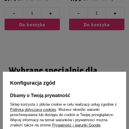
-
-
+
+
Do koszyka
Do koszyka
Wybrane specjalnie dla
Ciebie i Twojego czworonoga
Konfiguracja zgód
Dbamy o Twoją prywatność
Sklep korzysta z plików cookie w celu realizacji usług zgodnie z
D&D Farmer Pollie z kocimiętką
Zabawka dla kota D&D Farmer
Polityką dotyczącą cookies
. Możesz określić warunki
9 cm
Andie z Kocimiętką
przechowywania lub dostępu do cookie w Twojej przeglądarce.
Więcej informacji na temat warunków i prywatności można
znaleźć także na stronie
Prywatność i warunki Google
.