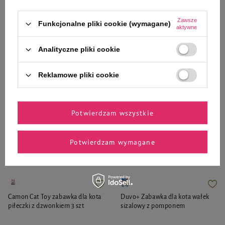
20,99 zł
18,90 zł
Zawsze
Funkcjonalne pliki cookie (wymagane)
aktywne
-
-
+
+
Analityczne pliki cookie
Do koszyka
Do koszyka
Reklamowe pliki cookie
Potwierdzam wszystkie
Zaufane i polecane przez
Potwierdzam wymagane
naszych ekspertów
Camon Cat Toy zabawka dla kota
Duvo+ Zabawka dla kota wałek
piłeczki z dzwonkiem 3 szt
sizalowy z pomponem