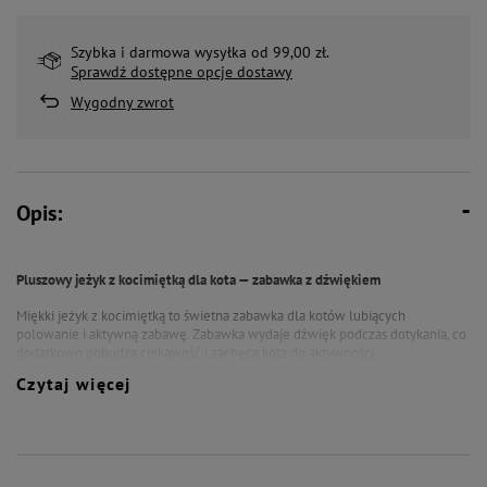
Szybka i darmowa wysyłka od 99,00 zł.
Sprawdź dostępne opcje dostawy
Wygodny zwrot
Opis:
Pluszowy jeżyk z kocimiętką dla kota — zabawka z dźwiękiem
Miękki jeżyk z kocimiętką to świetna zabawka dla kotów lubiących
polowanie i aktywną zabawę. Zabawka wydaje dźwięk podczas dotykania, co
dodatkowo pobudza ciekawość i zachęca kota do aktywności.
Czytaj więcej
Pluszowa powierzchnia jest przyjemna do chwytania i gryzienia, a dodatek
kocimiętki zwiększa zainteresowanie zabawką.
- miękki pluszowy materiał
- z dodatkiem kocimiętki