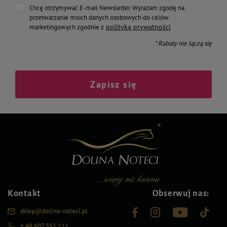
Chcę otrzymywać E-mail Newsletter. Wyrażam zgodę na
przetwarzanie moich danych osobowych do celów
polityką prywatności
marketingowych zgodnie z
* Rabaty nie łączą się
Zapisz się
Kontakt
Obserwuj nas:
sklep@dolina-noteci.pl
+ 48 607 551 111