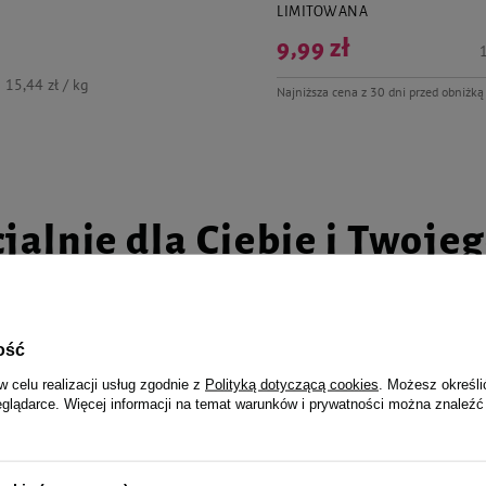
 wnętrza piszczałki
LIMITOWANA
9,99 zł
1
15,44 zł / kg
Najniższa cena z 30 dni przed obniżką
jalnie dla Ciebie i Twoje
ość
dla psa Dolina Noteci Premium
Mokra karma dla psa Dolina Not
w celu realizacji usług zgodnie z
Polityką dotyczącą cookies
. Możesz określi
ięcinę puszka 400 g EDYCJA
bogata w cielęcinę z zielonym gr
eglądarce. Więcej informacji na temat warunków i prywatności można znaleźć
A
puszka 800 g
14,98 zł / kg