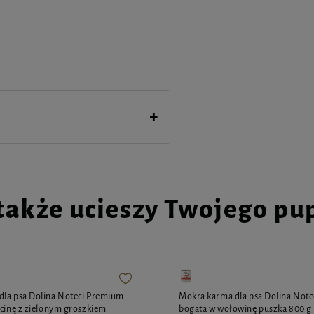
osób wciskając zawleczkę do wnętrza
a rączkę tak, aby zawleczka zanalazła się
łka znajduje się w zawleczce, do której
eniu i podczas zabawy.
a zabawą podczas treninigu. Zabawka nie
y psa.
także ucieszy Twojego pu
dla psa Dolina Noteci Premium
Mokra karma dla psa Dolina Not
ęcinę z zielonym groszkiem
bogata w wołowinę puszka 800 g