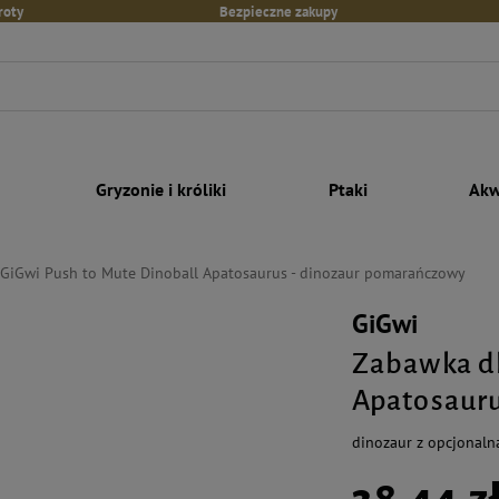
roty
Bezpieczne zakupy
Gryzonie i króliki
Ptaki
Akw
 GiGwi Push to Mute Dinoball Apatosaurus - dinozaur pomarańczowy
GiGwi
Zabawka dl
Apatosaur
dinozaur z opcjonalną
38,44 z