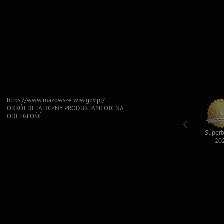
https://www.mazowsze.wiw.gov.pl/
OBRÓT DETALICZNY PRODUKTAMI OTC NA
ODLEGŁOŚĆ
Top For Dog
Sfinksy 2023
Sfinksy 2022
Superb
2023
20