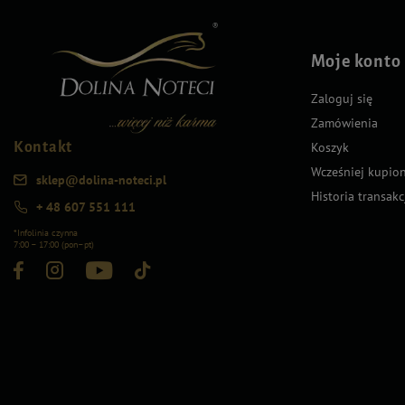
Moje konto
Zaloguj się
Zamówienia
Kontakt
Koszyk
Wcześniej kupio
sklep@dolina-noteci.pl
Historia transakc
+ 48 607 551 111
*Infolinia czynna
7:00 – 17:00 (pon–pt)