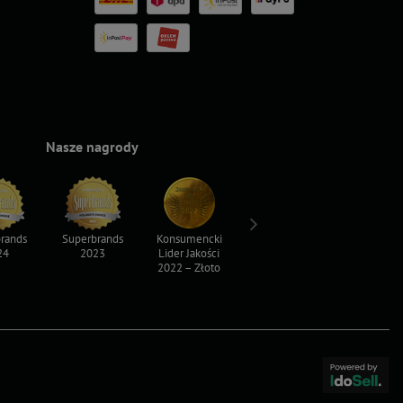
Nasze nagrody
rands
Superbrands
Konsumencki
Konsumencki
Top For D
24
2023
Lider Jakości
Lider Jakości
2023
2022 – Złoto
2022 – Srebro