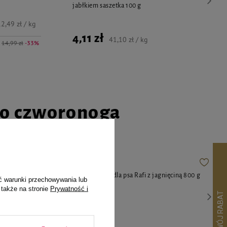
jabłkiem saszetka 100 g
2,49 zł / kg
4,11 zł
41,10 zł / kg
14,99 zł
-33%
go czworonoga
eci Premium
Mokra karma dla psa Rafi z jagnięciną 800 g
ć warunki przechowywania lub
oszkiem
 także na stronie
Prywatność i