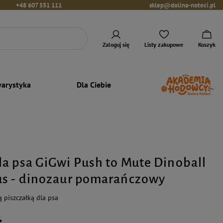
+48 607 551 111
sklep@dolina-noteci.pl
Zaloguj się
Listy zakupowe
Koszyk
arystyka
Dla Ciebie
a psa GiGwi Push to Mute Dinoball
us - dinozaur pomarańczowy
 piszczałką dla psa
ł