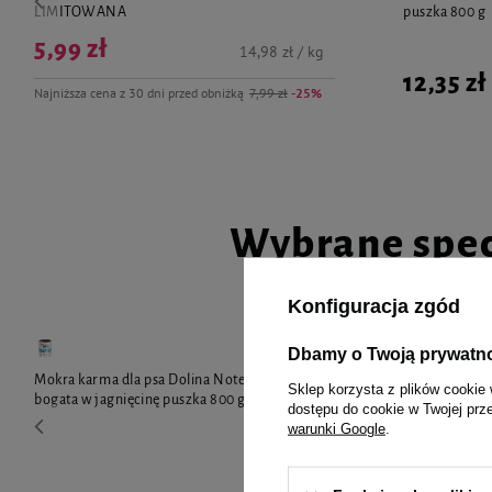
obecna piszczałka, którą można wyłączyć przez wepchnięcie zawleczki do
LIMITOWANA
puszka 800 g
5,99 zł
14,98 zł / kg
12,35 zł
Najniższa cena z 30 dni przed obniżką
7,99 zł
-25%
Wybrane spec
Konfiguracja zgód
Dbamy o Twoją prywatn
Mokra karma dla psa Dolina Noteci Premium
Mokra karma 
Sklep korzysta z plików cookie 
bogata w jagnięcinę puszka 800 g
bogata w jagn
dostępu do cookie w Twojej prz
LIMITOWAN
warunki Google
.
5,99 zł