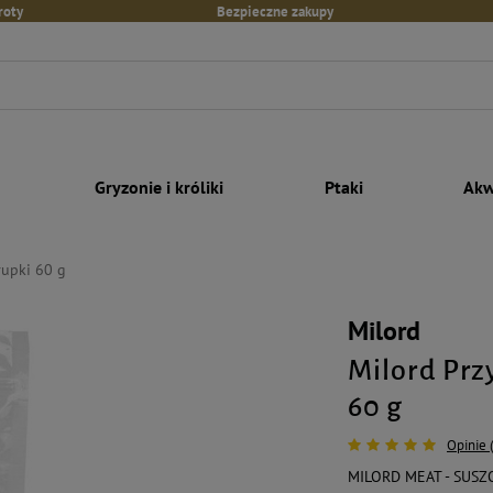
roty
Bezpieczne zakupy
Gryzonie i króliki
Ptaki
Akw
rupki 60 g
Milord
Milord Prz
60 g
Opinie 
MILORD MEAT - SUS