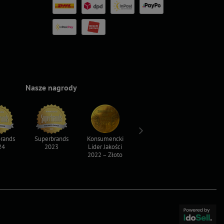
Nasze nagrody
rands
Superbrands
Konsumencki
Konsumencki
Top For D
24
2023
Lider Jakości
Lider Jakości
2023
2022 – Złoto
2022 – Srebro