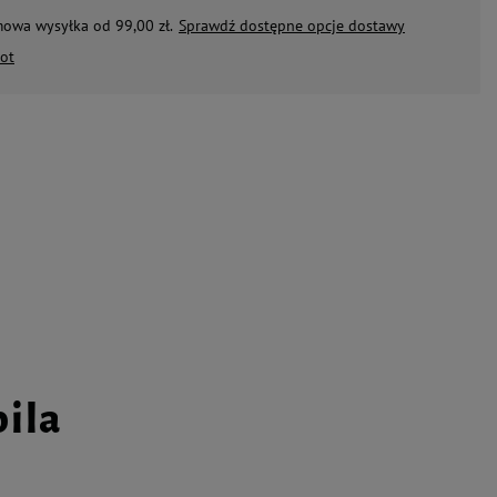
mowa wysyłka od 99,00 zł.
Sprawdź dostępne opcje dostawy
ot
pila