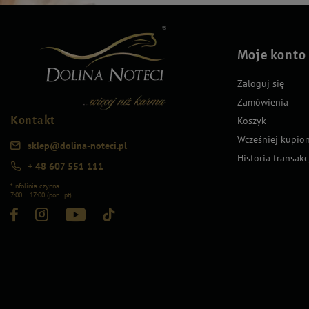
Moje konto
Zaloguj się
Zamówienia
Kontakt
Koszyk
Wcześniej kupio
sklep@dolina-noteci.pl
Historia transakc
+ 48 607 551 111
*Infolinia czynna
7:00 – 17:00 (pon–pt)