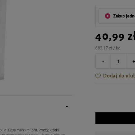
Zakup jed
40,99 z
683,17 zł / kg
-
Dodaj do ulu
dla psa marki Milord. Prosty, krótki
aczy, wzmacniaczy smaku i barwników, to