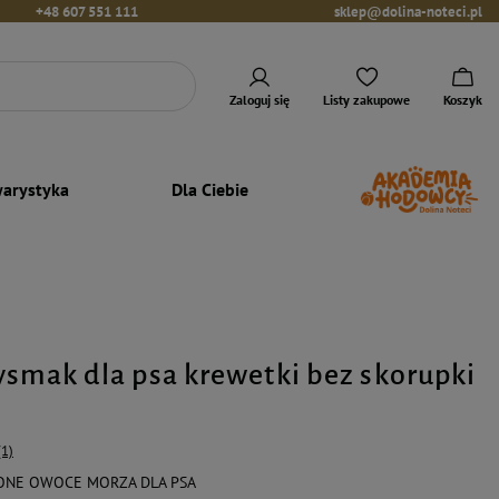
+48 607 551 111
sklep@dolina-noteci.pl
Zaloguj się
Listy zakupowe
Koszyk
arystyka
Dla Ciebie
ysmak dla psa krewetki bez skorupki
(1)
ZONE OWOCE MORZA DLA PSA