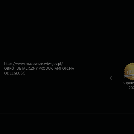
https://www.mazowsze.wiw.gov.pl/
OBRÓT DETALICZNY PRODUKTAMI OTC NA
ODLEGŁOŚĆ
Top For Dog
Sfinksy 2023
Sfinksy 2022
Superb
2023
20