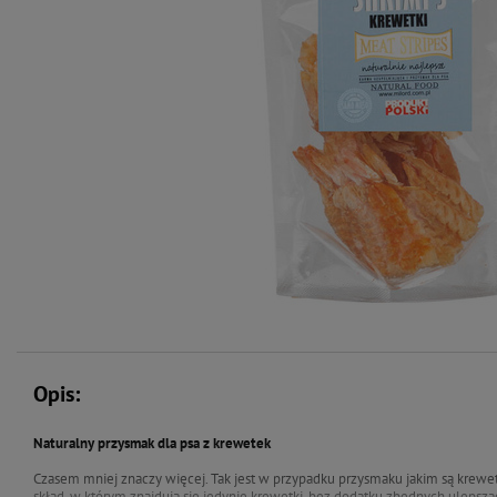
Opis:
Naturalny przysmak dla psa z krewetek
Czasem mniej znaczy więcej. Tak jest w przypadku przysmaku jakim są krewetki 
skład, w którym znajdują się jedynie krewetki, bez dodatku zbędnych ulepsz