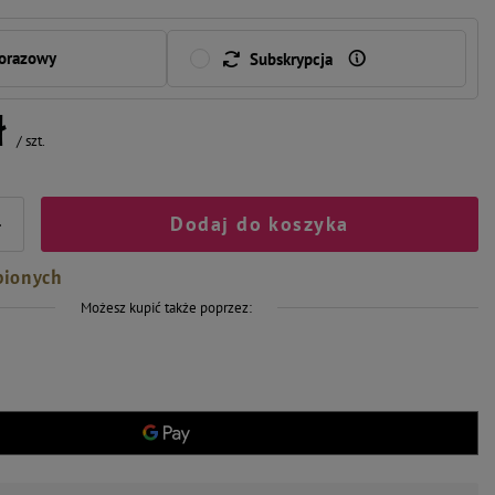
norazowy
Subskrypcja
ł
/
szt.
Dodaj do koszyka
+
bionych
Możesz kupić także poprzez: