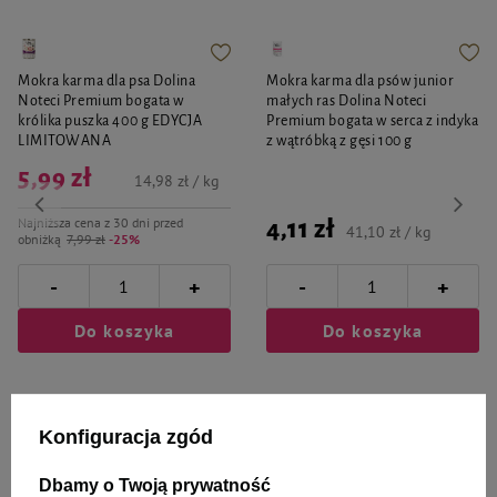
Mokra karma dla psa Dolina
Mokra karma dla psów junior
Noteci Premium bogata w
małych ras Dolina Noteci
królika puszka 400 g EDYCJA
Premium bogata w serca z indyka
LIMITOWANA
z wątróbką z gęsi 100 g
5,99 zł
14,98 zł / kg
Najniższa cena z 30 dni przed
4,11 zł
41,10 zł / kg
obniżką
7,99 zł
-25%
-
-
+
+
Do koszyka
Do koszyka
Konfiguracja zgód
Dbamy o Twoją prywatność