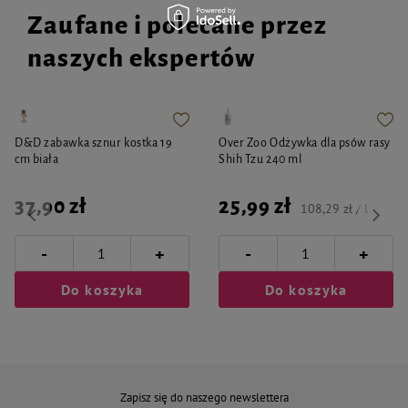
Zaufane i polecane przez
naszych ekspertów
D&D zabawka sznur kostka 19
Over Zoo Odżywka dla psów rasy
cm biała
Shih Tzu 240 ml
37,90 zł
25,99 zł
108,29 zł / l
-
-
+
+
Do koszyka
Do koszyka
Zapisz się do naszego newslettera