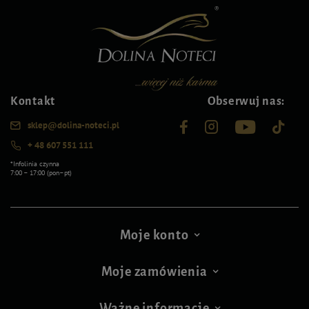
Kontakt
Obserwuj nas:
sklep@dolina-noteci.pl
+ 48 607 551 111
*Infolinia czynna
7:00 – 17:00 (pon–pt)
Moje konto
Moje zamówienia
Ważne informacje