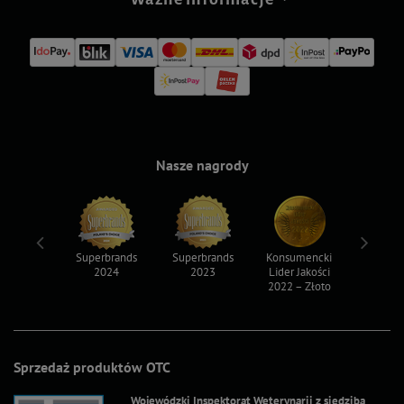
Nasze nagrody
ksy 2022
Superbrands
Superbrands
Konsumencki
Konsum
2024
2023
Lider Jakości
Lider Ja
2022 – Złoto
2022 – S
Sprzedaż produktów OTC
Wojewódzki Inspektorat Weterynarii z siedzibą