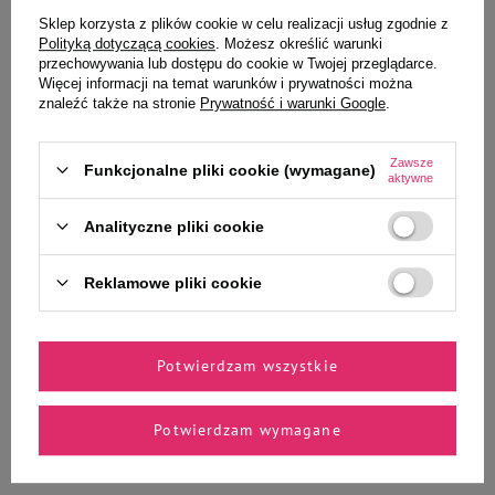
Wybrane specjalnie dla
Sklep korzysta z plików cookie w celu realizacji usług zgodnie z
Ciebie i Twojego czworonoga
Polityką dotyczącą cookies
. Możesz określić warunki
przechowywania lub dostępu do cookie w Twojej przeglądarce.
Więcej informacji na temat warunków i prywatności można
znaleźć także na stronie
Prywatność i warunki Google
.
Zawieszka adresówka MyFamily
Milord Przysmak dla psa
Zawsze
Funkcjonalne pliki cookie (wymagane)
Basic serce duże niebieskie
Kabanosy z jelenia 150 g
aktywne
Analityczne pliki cookie
35,00 zł
41,99 zł
279,93 zł / kg
Reklamowe pliki cookie
-
-
+
+
Do koszyka
Do koszyka
Potwierdzam wszystkie
Potwierdzam wymagane