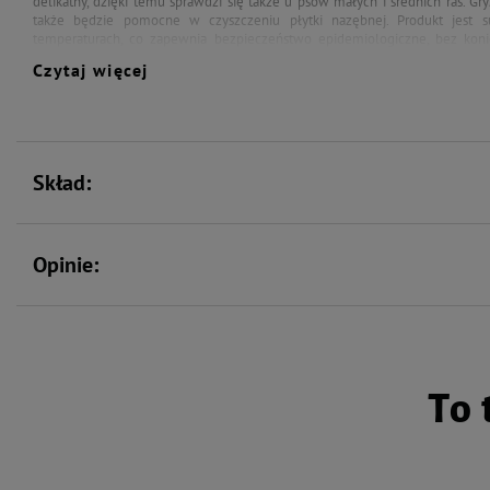
delikatny, dzięki temu sprawdzi się także u psów małych i średnich ras. Gr
także będzie pomocne w czyszczeniu płytki nazębnej. Produkt jest 
temperaturach, co zapewnia bezpieczeństwo epidemiologiczne, bez koni
konserwujących.
Suszone gryzaki dla psa
zostały wyprodukowane z żołądków
Czytaj więcej
Skład:
Opinie:
To 