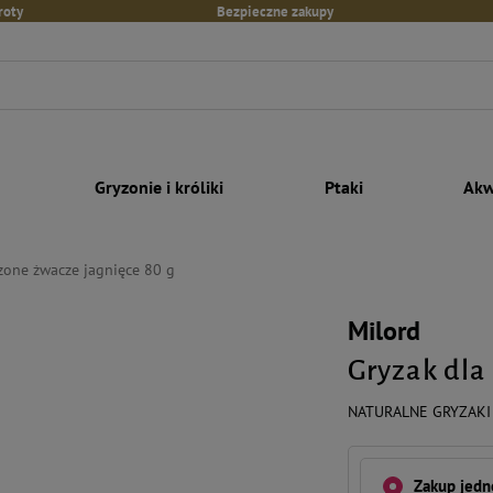
roty
Bezpieczne zakupy
Gryzonie i króliki
Ptaki
Akw
szone żwacze jagnięce 80 g
Milord
Gryzak dla
NATURALNE GRYZAKI
Zakup jed