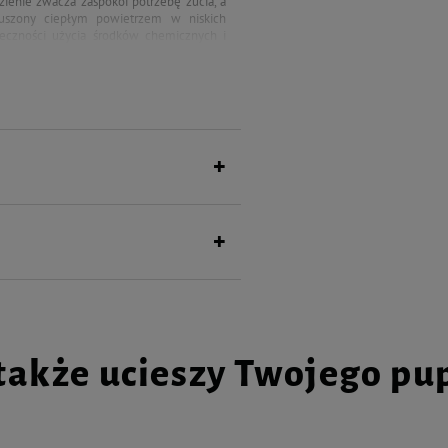
yzienie żwacza zaspokoi potrzebę żucia, a
suszony ciepłym powietrzem w niskich
eczności użycia środków chemicznych i
 polskiego pochodzenia.
także ucieszy Twojego pu