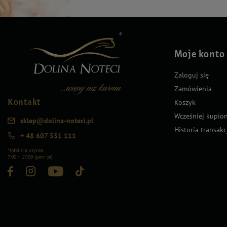
Moje konto
Zaloguj się
Zamówienia
Kontakt
Koszyk
Wcześniej kupio
sklep@dolina-noteci.pl
Historia transakc
+ 48 607 551 111
*Infolinia czynna
7:00 – 17:00 (pon–pt)