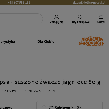
+48 607 551 111
sklep@dolina-noteci.pl
Zaloguj się
Listy zakupowe
Koszyk
arystyka
Dla Ciebie
 psa - suszone żwacze jagnięce 80 g
 DLA PSÓW - SUSZONE ŻWACZE JAGNIĘCE
norazowy
Subskrypcja