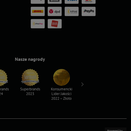
Nasze nagrody
rands
Superbrands
Konsumencki
Konsumencki
Top For D
24
2023
Lider Jakości
Lider Jakości
2023
2022 – Złoto
2022 – Srebro