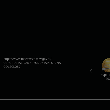
https://www.mazowsze.wiw.gov.pl/
OBRÓT DETALICZNY PRODUKTAMI OTC NA
ODLEGŁOŚĆ
Top For Dog
Sfinksy 2023
Sfinksy 2022
Superb
2023
20