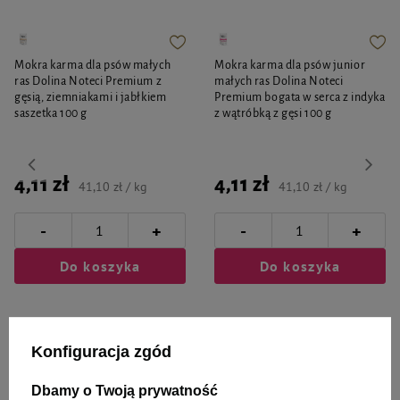
Mokra karma dla psów małych
Mokra karma dla psów junior
ras Dolina Noteci Premium z
małych ras Dolina Noteci
gęsią, ziemniakami i jabłkiem
Premium bogata w serca z indyka
saszetka 100 g
z wątróbką z gęsi 100 g
4,11 zł
4,11 zł
41,10 zł / kg
41,10 zł / kg
-
-
+
+
Do koszyka
Do koszyka
Konfiguracja zgód
Dbamy o Twoją prywatność