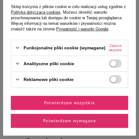
Wybrane specjalnie dla
Sklep korzysta z plików cookie w celu realizacji usług zgodnie z
Ciebie i Twojego czworonoga
Polityką dotyczącą cookies
. Możesz określić warunki
przechowywania lub dostępu do cookie w Twojej przeglądarce.
Więcej informacji na temat warunków i prywatności można
znaleźć także na stronie
Prywatność i warunki Google
.
Trixie Stripes Przysmaki dla psa
Piper Natural Treats Gryzaki
Zawsze
Funkcjonalne pliki cookie (wymagane)
paski wołowe 100 g
naturalne dla psa suszone penisy
aktywne
wołowe 200 g
4,90 zł
48,75 zł
Analityczne pliki cookie
49,00 zł / kg
243,75 zł / kg
-
-
Reklamowe pliki cookie
+
+
Do koszyka
Do koszyka
Potwierdzam wszystkie
Potwierdzam wymagane