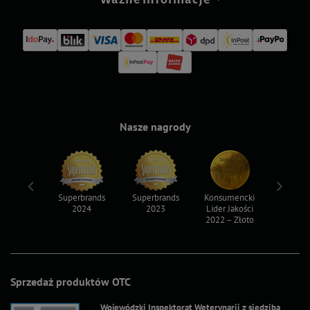
Nasze nagrody
ksy 2022
Superbrands
Superbrands
Konsumencki
Konsum
2024
2023
Lider Jakości
Lider Ja
2022 – Złoto
2022 – S
Sprzedaż produktów OTC
Wojewódzki Inspektorat Weterynarii z siedzibą