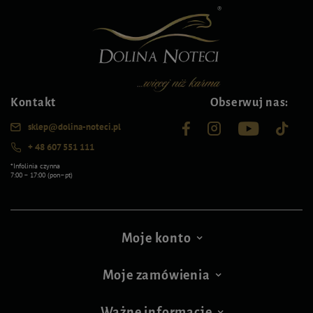
Kontakt
Obserwuj nas:
sklep@dolina-noteci.pl
+ 48 607 551 111
*Infolinia czynna
7:00 – 17:00 (pon–pt)
Moje konto
Moje zamówienia
Ważne informacje