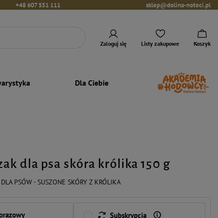
+48 607 551 111
sklep@dolina-noteci.pl
Zaloguj się
Listy zakupowe
Koszyk
arystyka
Dla Ciebie
ak dla psa skóra królika 150 g
DLA PSÓW - SUSZONE SKÓRY Z KRÓLIKA
norazowy
Subskrypcja