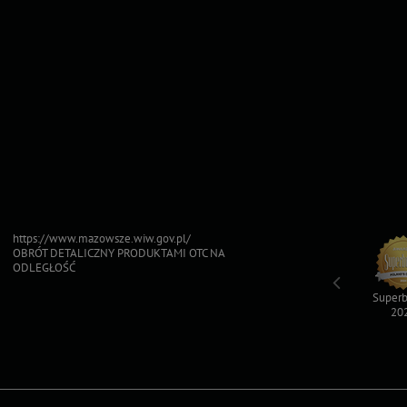
https://www.mazowsze.wiw.gov.pl/
OBRÓT DETALICZNY PRODUKTAMI OTC NA
ODLEGŁOŚĆ
Top For Dog
Sfinksy 2023
Sfinksy 2022
Superb
2023
20