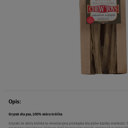
Opis:
Gryzak dla psa, 100% skóra królika
Gryzaki ze skóry królika to rewelacyjna przekąska dla psów każdej wielkości.
neutralne zapachowo. Skóry to dość bezpieczny gryzak, ponieważ w przypadk