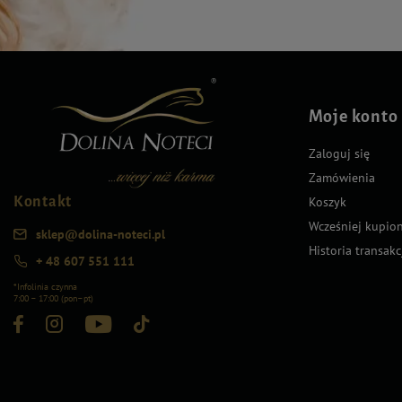
Moje konto
Zaloguj się
Zamówienia
Kontakt
Koszyk
Wcześniej kupio
sklep@dolina-noteci.pl
Historia transakc
+ 48 607 551 111
*Infolinia czynna
7:00 – 17:00 (pon–pt)