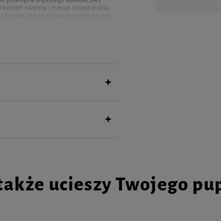
i kamień nazębny i masuje dziąsła pupila.
ia bezpieczeństwo epidemiologiczne, bez
ukowane ze skór króliczych polskiego
także ucieszy Twojego pu