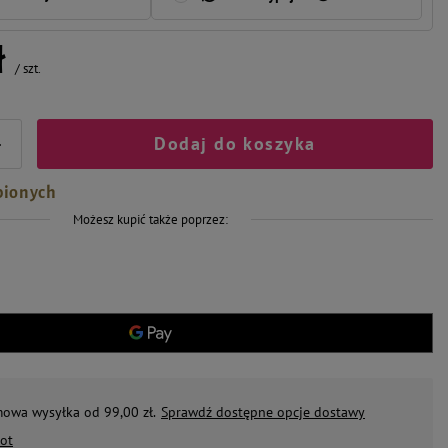
ł
/
szt.
Dodaj do koszyka
+
bionych
Możesz kupić także poprzez:
mowa wysyłka od 99,00 zł.
Sprawdź dostępne opcje dostawy
ot