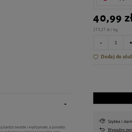
40,99 z
273,27 zł / kg
-
Dodaj do ulu
Szybka i dar
 Są bardzo twarde i wytrzymałe, a ponadto
Wygodny zwr
u połknięcia większego kawałka, pies