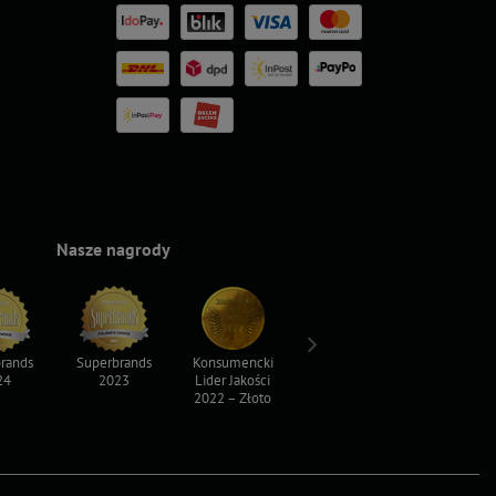
Nasze nagrody
rands
Superbrands
Konsumencki
Konsumencki
Top For D
24
2023
Lider Jakości
Lider Jakości
2023
2022 – Złoto
2022 – Srebro