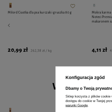
Milord Ciastka dla psa kurczak i gruszka 80 g
Mokra karma d
Noteci Premiu
makaronem sa
20,99 zł
4,11 zł
262,38 zł / kg
4
Konfiguracja zgód
Wybrane spec
Dbamy o Twoją prywatn
Sklep korzysta z plików cookie 
dostępu do cookie w Twojej prz
warunki Google
.