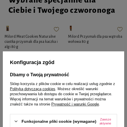
Wybrane specjalnie dla
Ciebie i Twojego czworonoga
Milord Meat Cookies Naturalne
Milord Przysmak dla psa wątroba
ciastka przysmak dla psa kaczka i
wołowa 80 g
algi 80 g
25,99 zł
28,99 zł
324,88 zł / kg
362,38 zł / kg
Konfiguracja zgód
-
-
+
+
Dbamy o Twoją prywatność
Do koszyka
Do koszyka
Sklep korzysta z plików cookie w celu realizacji usług zgodnie z
Polityką dotyczącą cookies
. Możesz określić warunki
przechowywania lub dostępu do cookie w Twojej przeglądarce.
Więcej informacji na temat warunków i prywatności można
znaleźć także na stronie
Prywatność i warunki Google
.
Zawsze
Funkcjonalne pliki cookie (wymagane)
aktywne