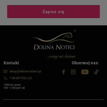
Zapisz się
Kontakt
Obserwuj nas:
sklep@dolina-noteci.pl
+ 48 607 551 111
*Infolinia czynna
7:00 – 17:00 (pon–pt)