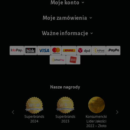
Moje konto
Moje zamówienia
Ważne informacje
Nasze nagrody
ksy 2022
Superbrands
Superbrands
Konsumencki
Konsum
2024
2023
Lider Jakości
Lider Ja
2022 – Złoto
2022 – S