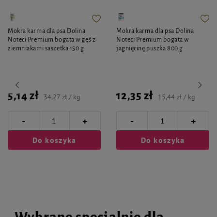
Mokra karma dla psa Dolina
Mokra karma dla psa Dolina
Noteci Premium bogata w gęś z
Noteci Premium bogata w
ziemniakami saszetka 150 g
jagnięcinę puszka 800 g
5,14 zł
12,35 zł
34,27 zł / kg
15,44 zł / kg
-
-
+
+
Do koszyka
Do koszyka