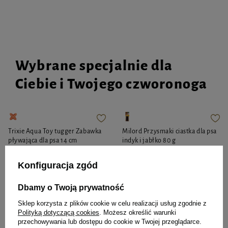
Wybrane specjalnie dla
Ciebie i Twojego czworonoga
Trixie Aqua Toy tugger Zabawka
Milord Przysmaki ciastka dla psa
pływająca dla psa 14 cm
indyk i jabłko 80 g
Konfiguracja zgód
29,99 zł
15,99 zł
199,88 zł / kg
Dbamy o Twoją prywatność
-
-
+
+
Sklep korzysta z plików cookie w celu realizacji usług zgodnie z
Polityką dotyczącą cookies
. Możesz określić warunki
Do koszyka
Do koszyka
przechowywania lub dostępu do cookie w Twojej przeglądarce.