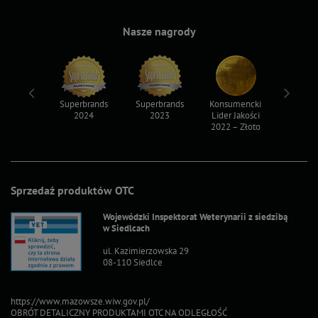
Nasze nagrody
ksy 2022
Superbrands
Superbrands
Konsumencki
Konsum
2024
2023
Lider Jakości
Lider Ja
2022 – Złoto
2022 – S
Sprzedaż produktów OTC
Wojewódzki Inspektorat Weterynarii z siedzibą
w Siedlcach
ul. Kazimierzowska 29
08-110 Siedlce
https://www.mazowsze.wiw.gov.pl/
OBRÓT DETALICZNY PRODUKTAMI OTC NA ODLEGŁOŚĆ