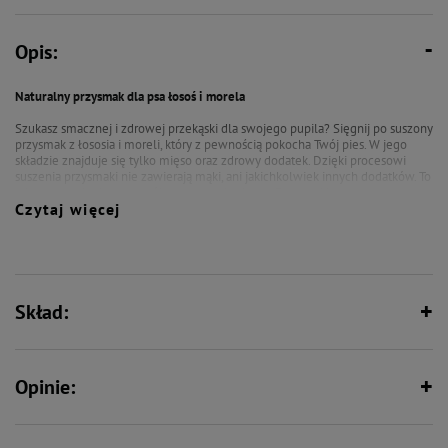
Opis:
Naturalny przysmak dla psa łosoś i morela
Szukasz smacznej i zdrowej przekąski dla swojego pupila? Sięgnij po suszony
przysmak z łososia i moreli, który z pewnością pokocha Twój pies. W jego
składzie znajduje się tylko mięso oraz zdrowy dodatek. Dzięki procesowi
suszenia przysmaki nie zawierają mąki, ani jakichkolwiek innych dodatków. To
zdrowa przekąska na wspólne spacery i zabawy. Przysmaki suszone są
Czytaj więcej
ciepłym powietrzem w niskich temperaturach, co zapewnia bezpieczeństwo
epidemiologiczne, bez konieczności użycia środków chemicznych i
konserwujących. Zostały wyprodukowane z surowców polskiego
pochodzenia. Produkt nie zawiera: gliceryny, konserwantów, wzmacniaczy
smaku i aromatu, wypełniaczy.
Skład:
Opinie: