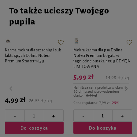
To także ucieszy Twojego
pupila
Karma mokra dla szczeniąt i suk
Mokra karma dla psa Dolina
laktujących Dolina Noteci
Noteci Premium bogata w
Premium Starter 185 g
jagnięcinę puszka 400 g EDYCJA
LIMITOWANA
5,99 zł
14,98 zł / kg
Najniższa cena produktu w okresie
30 dni przed wprowadzeniem
obniżki:
5,49 zł
4,99 zł
26,97 zł / kg
Cena regularna:
7,99 zł
-25%
-
-
+
+
Do koszyka
Do koszyka