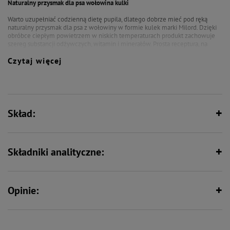
Naturalny przysmak dla psa wołowina kulki
Warto uzupełniać codzienną dietę pupila, dlatego dobrze mieć pod ręką
naturalny przysmak dla psa z wołowiny w formie kulek marki Milord. Dzięki
obróbce ciepłym powietrzem w niskich temperaturach produkt zachowuje
szereg substancji odżywczych, witamin i minerałów. Prosta receptura, na
którą składa się jedynie mięso wołowe, jest w zupełności bezpieczna dla
Czytaj więcej
czworonogów w każdym wieku. Ręcznie krojone mięsne kawałki
produkowane są z łopatki wołowej, a ich wyjątkowy smak i aromat
przyciągną uwagę psa zdecydowanie na dłużej podczas tresury i wspólnych
zabaw.
Skład:
Składniki analityczne:
Opinie: