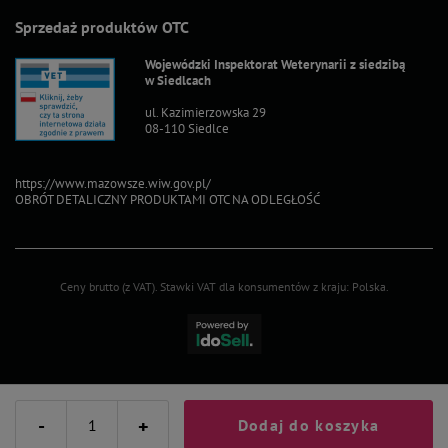
Sprzedaż produktów OTC
Wojewódzki Inspektorat Weterynarii z siedzibą
w Siedlcach
ul. Kazimierzowska 29
08-110 Siedlce
https://www.mazowsze.wiw.gov.pl/
OBRÓT DETALICZNY PRODUKTAMI OTC NA ODLEGŁOŚĆ
Ceny brutto (z VAT).
Stawki VAT dla konsumentów z kraju:
Polska
.
-
+
Dodaj do koszyka