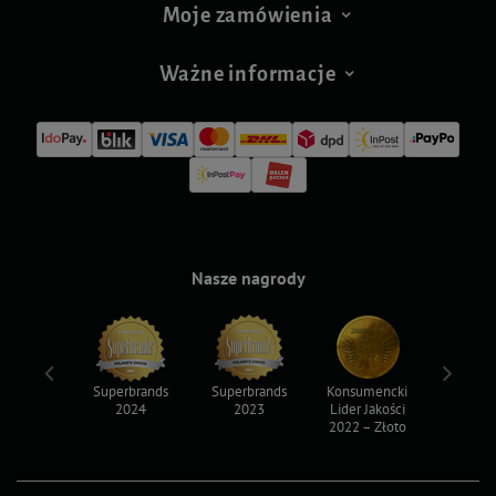
Moje zamówienia
Ważne informacje
Nasze nagrody
ksy 2022
Superbrands
Superbrands
Konsumencki
Konsum
2024
2023
Lider Jakości
Lider Ja
2022 – Złoto
2022 – S