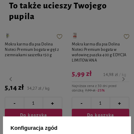
To także ucieszy Twojego
pupila
Mokra karma dla psa Dolina
Mokra karma dla psa Dolina
Noteci Premium bogata w gęś z
Noteci Premium bogata w
ziemniakami saszetka 150 g
wołowinę puszka 400 g EDYCJA
LIMITOWANA
5,99 zł
14,98 zł / kg
Najniższa cena z 30 dni przed
5,14 zł
34,27 zł / kg
obniżką
7,99 zł
-25%
-
-
+
+
Do koszyka
Do koszyka
Konfiguracja zgód