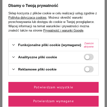
Dbamy o Twoją prywatność
Sklep korzysta z plików cookie w celu realizacji usług zgodnie z
Polityką dotyczącą cookies
. Możesz określić warunki
Wybrane specjalnie dla
przechowywania lub dostępu do cookie w Twojej przeglądarce.
Więcej informacji na temat warunków i prywatności można
Ciebie i Twojego czworonoga
znaleźć także na stronie
Prywatność i warunki Google
.
Zawsze
Funkcjonalne pliki cookie (wymagane)
aktywne
Francodex Szampon dla psów do
Milord Przysmak dla psa
Analityczne pliki cookie
czarnej sierści 250 ml
cielęcina w kawałkach 150 g
Reklamowe pliki cookie
25,99 zł
47,99 zł
103,96 zł / l
319,93 zł / kg
-
-
+
+
Potwierdzam wszystkie
Do koszyka
Do koszyka
Potwierdzam wymagane