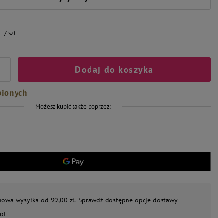
ł
/
szt.
Dodaj do koszyka
+
bionych
Możesz kupić także poprzez:
mowa wysyłka od 99,00 zł.
Sprawdź dostępne opcje dostawy
ot