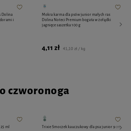
 Dolina
Mokra karma dla psów junior małych ras
dorami i
Dolina Noteci Premium bogata w żołądki
jagnięce saszetka 100 g
4,11 zł
41,10 zł / kg
go czworonoga
125 ml
Trixie Smoczek kauczukowy dla psa junior 9cm