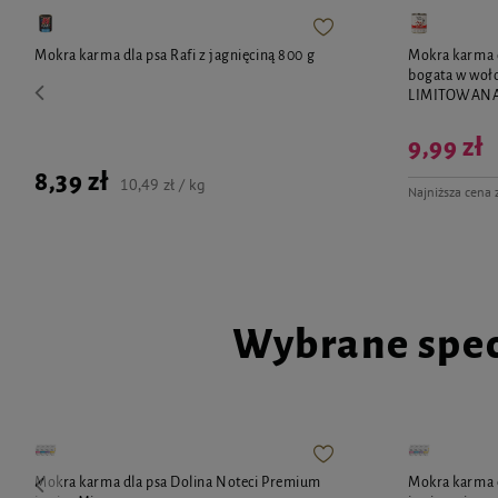
Opakowanie
Mokra karma dla psa Rafi z jagnięciną 800 g
Mokra karma 
bogata w woł
Butelka z kapslo-korkiem zapakowana w kartonik; pojemność: 250 ml.
LIMITOWAN
9,99 zł
8,39 zł
10,49 zł / kg
Najniższa cena 
Wybrane spec
Mokra karma dla psa Dolina Noteci Premium
Mokra karma 