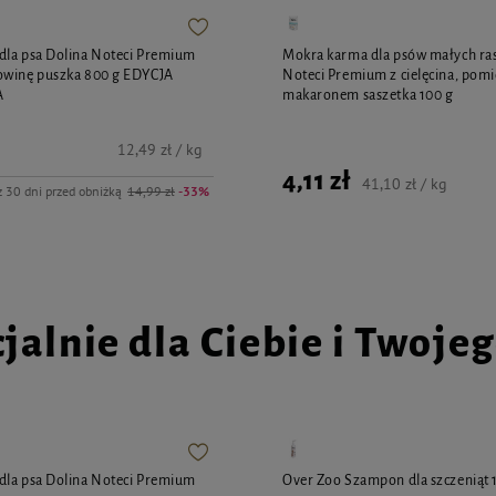
dla psa Dolina Noteci Premium
Mokra karma dla psów małych ras
owinę puszka 800 g EDYCJA
Noteci Premium z cielęcina, pomi
A
makaronem saszetka 100 g
12,49 zł / kg
4,11 zł
41,10 zł / kg
z 30 dni przed obniżką
14,99 zł
-33%
jalnie dla Ciebie i Twoje
dla psa Dolina Noteci Premium
Over Zoo Szampon dla szczeniąt 