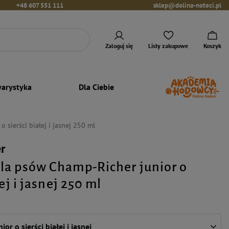
+48 607 551 111
sklep@dolina-noteci.pl
Zaloguj się
Listy zakupowe
Koszyk
arystyka
Dla Ciebie
sierści białej i jasnej 250 ml
r
a psów Champ-Richer junior o
łej i jasnej 250 ml
or o sierści białej i jasnej