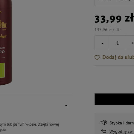
33,99 z
135,96 zł / litr
-
Dodaj do ulu
Szybka i dar
ałym lub jasnym włosie. Dzięki nowej
ęcia.
Wygodny zwr