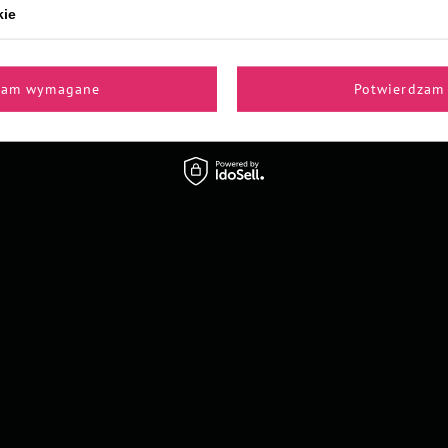
kie
Z naszego bloga
zam wymagane
Potwierdzam 