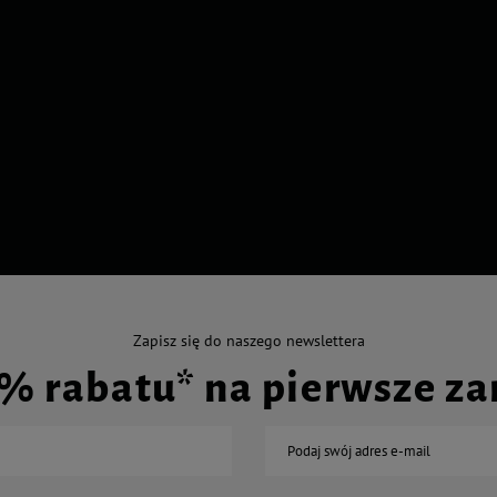
Zapisz się do naszego newslettera
0% rabatu* na pierwsze z
Podaj swój adres e-mail