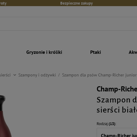
roty
Bezpieczne zakupy
Gryzonie i króliki
Ptaki
Akw
sierści
Szampony i odżywki
Szampon dla psów Champ-Richer junior o 
Champ-Riche
Szampon dl
sierści bia
Rodzaj
(13)
Champ-Richer juni