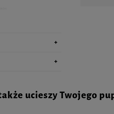
skóry
 regenerację
es związany z zabiegami pielęgnacyjnymi
mponu nanieść w kilku miejscach i
adnie spłukać wodą. W razie konieczności
rozcieńczenie go w proporcji: 1:5 (1
także ucieszy Twojego pu
ucoside, Oleamide DEA, Sodium Chloride,
ract, PEG-7 Glyceryl Cocoate, Propylene
eatine, PEG-75 Lanolin, Quaternium-52,