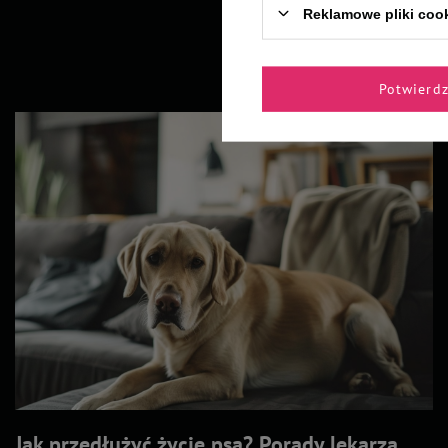
Reklamowe pliki coo
Potwierd
Jak przedłużyć życie psa? Porady lekarza