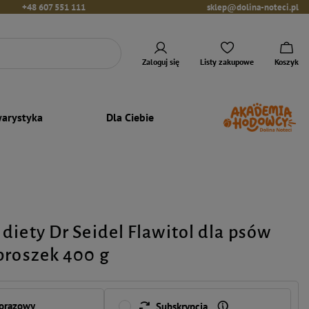
+48 607 551 111
sklep@dolina-noteci.pl
Zaloguj się
Listy zakupowe
Koszyk
arystyka
Dla Ciebie
diety Dr Seidel Flawitol dla psów
proszek 400 g
norazowy
Subskrypcja