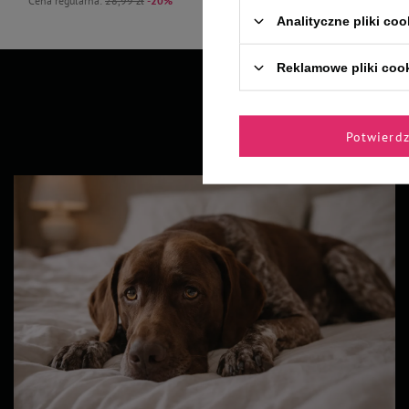
Cena regularna:
28,99 zł
-20%
Analityczne pliki coo
Reklamowe pliki coo
Potwierd