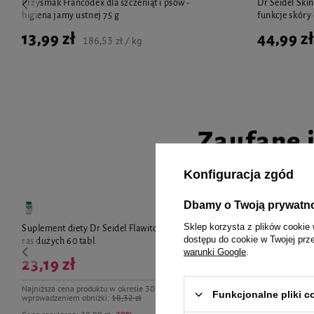
Przysmak Francodex dla szczeniąt i psów -
Dr Seidel Ski
higiena jamy ustnej 75 g
funkcje skóry 
13,99 zł
44,99 zł
186,53 zł / kg
Zaufane 
Konfiguracja zgód
Dbamy o Twoją prywatn
Sklep korzysta z plików cookie 
Suplement diety Dr Seidel Flawitol dla szczeniąt
Dolfos Dolvit
dostępu do cookie w Twojej prz
ras dużych 60 tabl.
witamin dla m
warunki Google
.
23,19 zł
Najniższa cena produktu w okresie 30 dni przed
Funkcjonalne pliki 
wprowadzeniem obniżki:
18,32 zł
26,99 zł