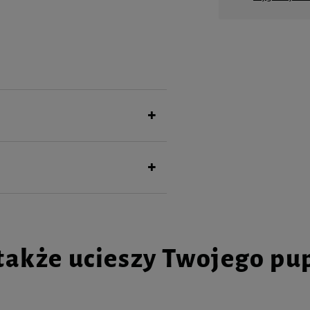
onych tzw. „karmą domową” lub
iałko zwierzęce.
 20 mg; magnez 3,8 mg; witaminy: A 473
oliowy 36 µg; kwas pantotenowy 1,2 mg;
d 76 µg; selen 14 µg.
zcz 0,9%; włókno 8,6%; popiół 50,3%;
także ucieszy Twojego pu