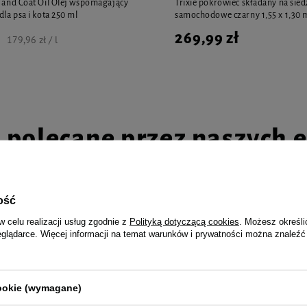
n and Coat Oil Olej wspomagający
Trixie pokrowiec składany na sie
dla psa i kota 250 ml
samochodowe czarny 1,55 x 1,30 
269,99 zł
179,96 zł / l
i polecane przez naszych 
ość
w celu realizacji usług zgodnie z
Polityką dotyczącą cookies
. Możesz określi
 Junior Suplement diety Kompleks
Dr Seidel Flawitol Deo Suplement 
eglądarce. Więcej informacji na temat warunków i prywatności można znaleźć
łodych psów 90 tabletek
chlorofilem i Yucca Schidigera 60
cookie (wymagane)
22,99 zł