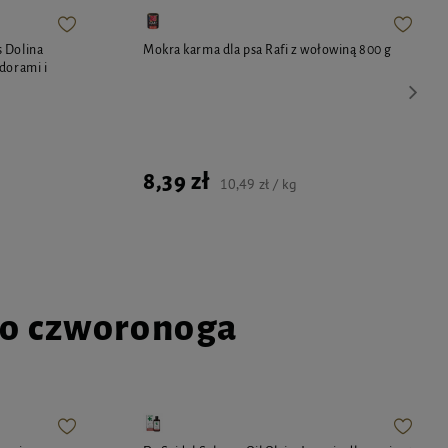
 Dolina
Mokra karma dla psa Rafi z wołowiną 800 g
dorami i
8,39 zł
10,49 zł / kg
go czworonoga