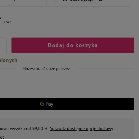
ł
/
szt.
Dodaj do koszyka
+
bionych
Możesz kupić także poprzez:
mowa wysyłka od 99,00 zł.
Sprawdź dostępne opcje dostawy
ot