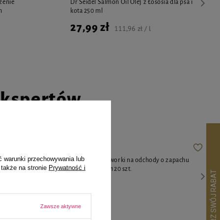
dzenie
Dr Seidel Salmon Oil Olej z Łososia dla psa i
m
kota 250 ml
27,99 zł
111,96 zł / l
ekspertów
ć warunki przechowywania lub
diety z
Toby's Choice worki na odchody o zapachu
 także na stronie
Prywatność i
 tabletek
białej herbaty 120 szt.
Zawsze aktywne
15,19 zł