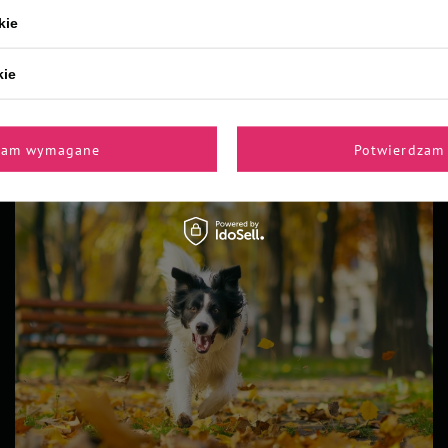
kie
kie
Z naszego bloga
zam wymagane
Potwierdzam 