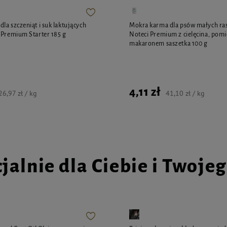
la szczeniąt i suk laktujących
Mokra karma dla psów małych ras
 Premium Starter 185 g
Noteci Premium z cielęcina, pomi
makaronem saszetka 100 g
4,11 zł
26,97 zł / kg
41,10 zł / kg
jalnie dla Ciebie i Twoje