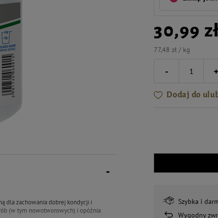
30,99 z
77,48 zł / kg
-
Dodaj do ulu
Szybka i dar
 dla zachowania dobrej kondycji i
rób (w tym nowotworowych) i opóźnia
Wygodny zwr