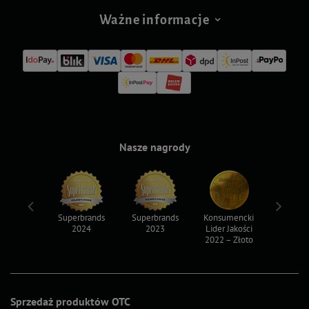
Ważne informacje
Nasze nagrody
ksy 2022
Superbrands
Superbrands
Konsumencki
Konsum
2024
2023
Lider Jakości
Lider Ja
2022 – Złoto
2022 – S
Sprzedaż produktów OTC