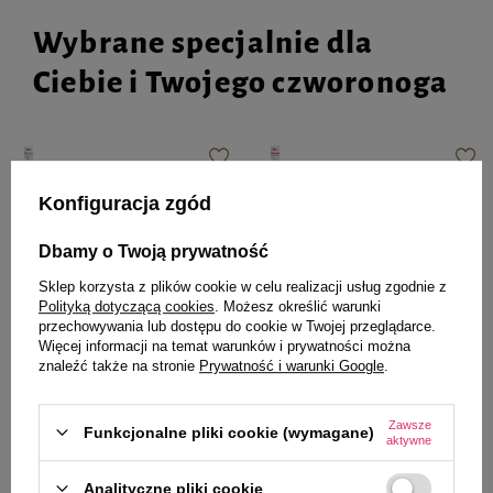
Wybrane specjalnie dla
Ciebie i Twojego czworonoga
Mokra karma dla psów małych
Mokra karma dla psów junior
Konfiguracja zgód
ras Dolina Noteci Premium z
małych ras Dolina Noteci
królikiem, fasolką i ryżem
Premium bogata w serca z indyka
saszetka 100 g
z wątróbką z gęsi 100 g
Dbamy o Twoją prywatność
4,11 zł
4,11 zł
41,10 zł / kg
41,10 zł / kg
Sklep korzysta z plików cookie w celu realizacji usług zgodnie z
Polityką dotyczącą cookies
. Możesz określić warunki
przechowywania lub dostępu do cookie w Twojej przeglądarce.
-
-
+
+
Więcej informacji na temat warunków i prywatności można
znaleźć także na stronie
Prywatność i warunki Google
.
Do koszyka
Do koszyka
Zawsze
Funkcjonalne pliki cookie (wymagane)
aktywne
Analityczne pliki cookie