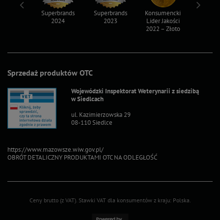
ksy 2022
Superbrands
Superbrands
Konsumencki
Konsum
2024
2023
Lider Jakości
Lider Ja
2022 – Złoto
2022 – S
Sprzedaż produktów OTC
Wojewódzki Inspektorat Weterynarii z siedzibą
w Siedlcach
ul. Kazimierzowska 29
08-110 Siedlce
https://www.mazowsze.wiw.gov.pl/
OBRÓT DETALICZNY PRODUKTAMI OTC NA ODLEGŁOŚĆ
Ceny brutto (z VAT).
Stawki VAT dla konsumentów z kraju:
Polska
.