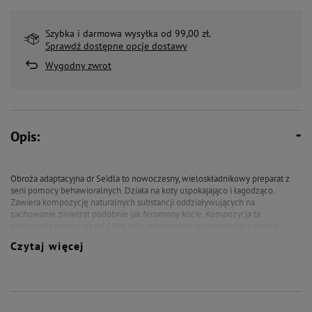
Szybka i darmowa wysyłka od 99,00 zł.
Sprawdź dostępne opcje dostawy
Wygodny zwrot
Opis:
Obroża adaptacyjna dr Seidla to nowoczesny, wieloskładnikowy preparat z
serii pomocy behawioralnych. Działa na koty uspokajająco i łagodząco.
Zawiera kompozycję naturalnych substancji oddziaływujących na
zachowanie zwierząt podobnie jak feromony kocie. Kompozycja ta
odpowiada znanej już od 1996 roku mieszaninie ujawnionej w patencie
europejskim EP0724832. Zastosowanie obroży w trakcie terapii
Czytaj więcej
behawioralnej znacznie wspomaga jej proces. Zapewnia kotu poczucie
bezpieczeństwa, sprzyja nauce i szybkiej adaptacji do nowych wyzwań.
Zalecenia
Pomaga w zapobieganiu problemom behawioralnym, spowodowanym