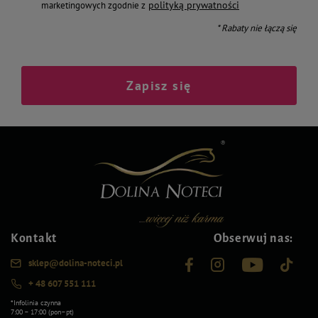
polityką prywatności
marketingowych zgodnie z
* Rabaty nie łączą się
Zapisz się
Kontakt
Obserwuj nas:
sklep@dolina-noteci.pl
+ 48 607 551 111
*Infolinia czynna
7:00 – 17:00 (pon–pt)