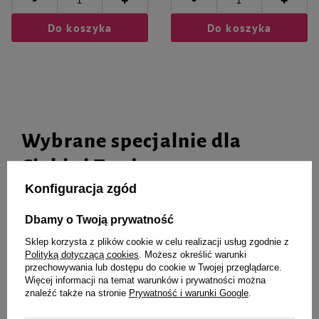
+
+
tłuszczowych pochodzenia naturalnego zawierających m. in. kwas
palmitynowy (13% – 24% w czystej mieszaninie), Wyciąg z waleriany 0,05%
Do koszyka
Do koszyka
Wybrane specjalnie dla
Ciebie i Twojego czworonoga
Konfiguracja zgód
Dbamy o Twoją prywatność
Farm Company Chusteczki do
Zolux Gryzak dla psa Hantel z
Sklep korzysta z plików cookie w celu realizacji usług zgodnie z
czyszczenia dla zwierząt z
plecionego sznurka Blue Flower
Polityką dotyczącą cookies
. Możesz określić warunki
aloesem i talkiem 40 szt.
29 cm
przechowywania lub dostępu do cookie w Twojej przeglądarce.
11,99 zł
18,99 zł
Więcej informacji na temat warunków i prywatności można
0,30 zł / szt.
znaleźć także na stronie
Prywatność i warunki Google
.