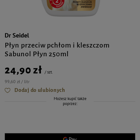
Dr Seidel
Płyn przeciw pchłom i kleszczom
Sabunol Płyn 250ml
24,90 zł
/
szt.
99,60 zł / litr
Dodaj do ulubionych
Możesz kupić także
poprzez: