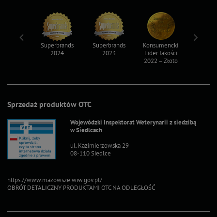
ksy 2022
Superbrands
Superbrands
Konsumencki
Konsum
2024
2023
Lider Jakości
Lider Ja
2022 – Złoto
2022 – S
Sprzedaż produktów OTC
Wojewódzki Inspektorat Weterynarii z siedzibą
w Siedlcach
ul. Kazimierzowska 29
08-110 Siedlce
https://www.mazowsze.wiw.gov.pl/
OBRÓT DETALICZNY PRODUKTAMI OTC NA ODLEGŁOŚĆ