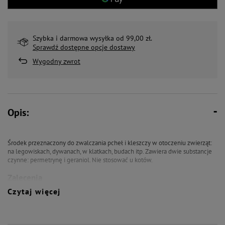
Szybka i darmowa wysyłka od 99,00 zł.
Sprawdź dostępne opcje dostawy
Wygodny zwrot
Opis:
Środek przeznaczony do zwalczania pcheł i kleszczy w otoczeniu zwierząt:
na legowiskach, dywanach, w klatkach, budach itp. Zawiera dwie substancje
czynne: permetrynę i geraniol. Nie stosować u kotów.
Zalecenia
Czytaj więcej
Wykazana badaniami 100% eliminacja:
dorosłych osobników pcheł
dorosłych kleszczy