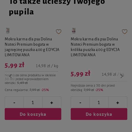
To także ucieszy Twojego
Cocoate, Glyceryl Stearate, Lanolin, Hydrolyzed Collagen, Sodium Chloride,
Quaternium-52, Nepeta Cataria Extract, Sodium Benzoate.
pupila
Mokra karma dla psa Dolina
Mokra karma dla psa Dolina
Noteci Premium bogata w
Noteci Premium bogata w
jagnięcinę puszka 400 g EDYCJA
królika puszka 400 g EDYCJA
LIMITOWANA
LIMITOWANA
5,99 zł
14,98 zł / kg
5,99 zł
14,98 zł / kg
Najniższa cena produktu w okresie
30 dni przed wprowadzeniem
obniżki:
5,49 zł
Najniższa cena z 30 dni przed
Cena regularna:
7,99 zł
-25%
obniżką
7,99 zł
-25%
-
-
+
+
Do koszyka
Do koszyka