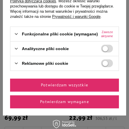
Polityką dotyczącą cookies
. Możesz określić warunki
przechowywania lub dostępu do cookie w Twojej przeglądarce.
Więcej informacji na temat warunków i prywatności można
znaleźć także na stronie
Prywatność i warunki Google
.
Zaufane i polecane przez
Zawsze
Funkcjonalne pliki cookie (wymagane)
aktywne
naszych ekspertów
Analityczne pliki cookie
Reklamowe pliki cookie
Trixie mata szara pod kuwety z
Dr Seidel Malt Pasta
sitem EVA 58 x 75 cm
zapobiegająca powstawaniu kul
włosowych 75 ml
Potwierdzam wszystkie
Potwierdzam wymagane
69,99 zł
22,99 zł
306,53 zł / l