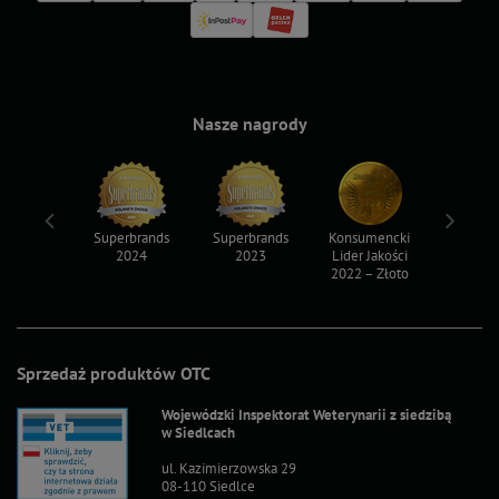
Nasze nagrody
ksy 2022
Superbrands
Superbrands
Konsumencki
Konsum
2024
2023
Lider Jakości
Lider Ja
2022 – Złoto
2022 – S
Sprzedaż produktów OTC
Wojewódzki Inspektorat Weterynarii z siedzibą
w Siedlcach
ul. Kazimierzowska 29
08-110 Siedlce