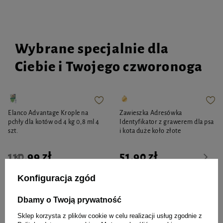
Wybrane specjalnie dla
Ciebie i Twojego czworonoga
Elanco Advantage Krople na
Zawieszka Adresówka
pchły dla kotów od 4 kg 0,8 ml 4
Identyfikator z grawerem dla psa
szt.
i kota duże koło złote
110,99 zł
51,90 zł
Konfiguracja zgód
-
-
+
+
Dbamy o Twoją prywatność
Do koszyka
Do koszyka
Sklep korzysta z plików cookie w celu realizacji usług zgodnie z