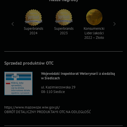
ksy 2022
Superbrands
Superbrands
Konsumencki
Konsum
2024
2023
Lider Jakości
Lider Ja
2022 – Złoto
2022 – S
Sprzedaż produktów OTC
Wojewódzki Inspektorat Weterynarii z siedzibą
w Siedlcach
ul. Kazimierzowska 29
08-110 Siedlce
https://www.mazowsze.wiw.gov.pl/
OBRÓT DETALICZNY PRODUKTAMI OTC NA ODLEGŁOŚĆ