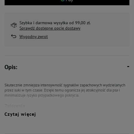
Szybka i darmowa wysyłka od 99,00 zł.
Sprawdź dostępne opcje dostawy
Wygodny zwrot
Opis:
Skutecznie zmniejsza intensywność sygnałów zapachowych wydzielanych
przez suki w tym czasie. Dzięki temu ogranicza jej atrakcyjność dla psa i
minimalizuje ryzyko przypadkowego pokrycia.
Zalecenia
Czytaj więcej
Stosować w okresie cieczki. Najlepsze efekty można uzyskać stosując
preparat od pierwszych objawów cieczki.
Składniki aktywne