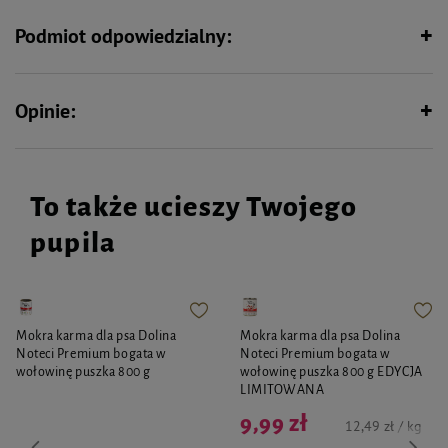
kwasy mlekowy i salicylowy
Podmiot odpowiedzialny:
mocznik
alantoina
mentol
Opinie:
Sposób użycia
Rozpylić niewielką ilość płynu Vivisol w okolicy narządów rodnych. Stosować
przed spacerem lub co 7-9 godzin. Najlepsze efekty można uzyskać stosując
preparat od pierwszych objawów cieczki.
To także ucieszy Twojego
Uwagi
pupila
W razie konieczności zasięgnięcia porady lekarza, należy pokazać pojemnik
lub etykietę. Chronić przed dziećmi. Zawartość/pojemnik usuwać zgodnie z
miejscowymi przepisami. Zawiera d-limonene. Może powodować
wystąpienie reakcji alergicznej.
Skład
Mokra karma dla psa Dolina
Mokra karma dla psa Dolina
Noteci Premium bogata w
Noteci Premium bogata w
Aqua, PEG-40 Hydrogenated Castrol Oil,
wołowinę puszka 800 g
Parfum, Sodium Benzoate.
wołowinę puszka 800 g EDYCJA
LIMITOWANA
9,99 zł
12,49 zł / kg