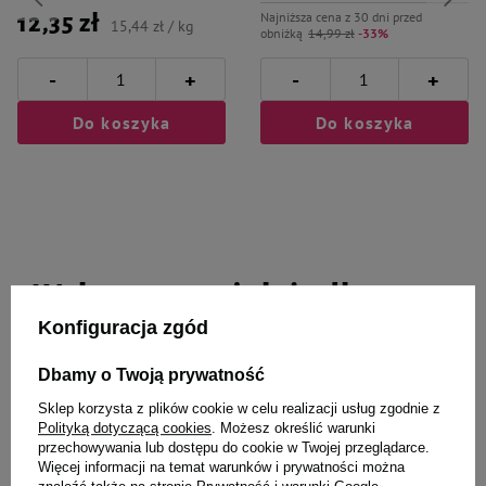
Najniższa cena z 30 dni przed
12,35 zł
15,44 zł / kg
obniżką
14,99 zł
-33%
-
-
+
+
Do koszyka
Do koszyka
Wybrane specjalnie dla
Konfiguracja zgód
Ciebie i Twojego czworonoga
Dbamy o Twoją prywatność
Sklep korzysta z plików cookie w celu realizacji usług zgodnie z
Polityką dotyczącą cookies
. Możesz określić warunki
Zolux Anah obcinacz do pazurów
Over Zoo Go off Dog preparat
przechowywania lub dostępu do cookie w Twojej przeglądarce.
dla psa duży
odstraszający psy 125 ml
Więcej informacji na temat warunków i prywatności można