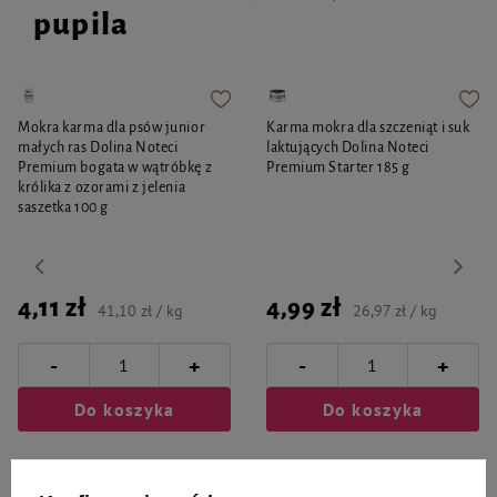
Długa i półdługa sierść wymaga systematycznego odżywienia,
pupila
odpowiedniego nawilżenia oraz skutecznej ochrony przed działaniem
czynników zewnętrznych. Wybierając kosmetyki dla swojego pupila, sięgaj
po produkty stworzone specjalnie z myślą o długiej szacie – to gwarancja, że
ich składniki będą wspierać strukturę włosa, nie obciążając go ani nie
powodując uszkodzeń.
Mokra karma dla psów junior
Karma mokra dla szczeniąt i suk
małych ras Dolina Noteci
laktujących Dolina Noteci
Premium bogata w wątróbkę z
Premium Starter 185 g
królika z ozorami z jelenia
saszetka 100 g
4,11 zł
4,99 zł
41,10 zł / kg
26,97 zł / kg
-
-
+
+
Do koszyka
Do koszyka