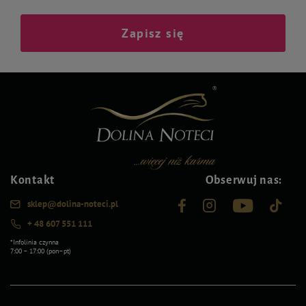
Zapisz się
Kontakt
Obserwuj nas:
sklep@dolina-noteci.pl
+ 48 607 551 111
*Infolinia czynna
7:00 – 17:00 (pon–pt)