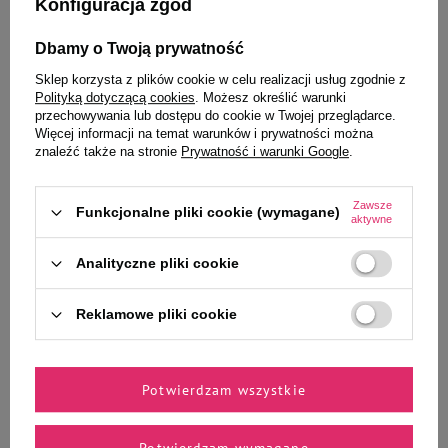
Konfiguracja zgód
Dbamy o Twoją prywatność
Wybrane specjalnie dla
Sklep korzysta z plików cookie w celu realizacji usług zgodnie z
Polityką dotyczącą cookies
. Możesz określić warunki
Ciebie i Twojego czworonoga
przechowywania lub dostępu do cookie w Twojej przeglądarce.
Więcej informacji na temat warunków i prywatności można
znaleźć także na stronie
Prywatność i warunki Google
.
Zawsze
Mokra karma dla psa Dolina
Mokra karma dla psa Rafi Mix 12
Funkcjonalne pliki cookie (wymagane)
aktywne
Noteci Premium zestaw mix
x 300 g
smaków bez ryb 10 x 500 g
Analityczne pliki cookie
88,00 zł
52,32 zł
17,60 zł / kg
14,53 zł / kg
Reklamowe pliki cookie
-
-
+
+
Do koszyka
Do koszyka
Potwierdzam wszystkie
Potwierdzam wymagane