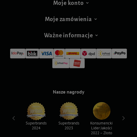
Moje konto
Moje zamówienia
Ważne informacje
Nasze nagrody
ksy 2022
Superbrands
Superbrands
Konsumencki
Konsum
2024
2023
Lider Jakości
Lider Ja
2022 – Złoto
2022 – S