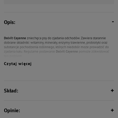
Opis:
Dolvit Cayenne
zniechęca psy do zjadania odchodów.
Zawiera starannie
dobrane składniki: witaminy, minerały, enzymy trawienne, probiotyki oraz
substancje pochodzenia roślinnego, których niedobór może prowadzić do
zjadania kału.
Regularne podawanie
Dolvit Cayenne
pomoże zlikwidować
ten problem.
Czytaj więcej
Stosowanie:
psy: do 10 kg masy ciała - 1 tabletka dziennie
10-20 kg m.c. - 2 tabletki dziennie
Skład:
20-30 kg m.c. - 3 tabletki dziennie
powyżej 30 kg m.c. - 4 tabletki dziennie
Opinie: