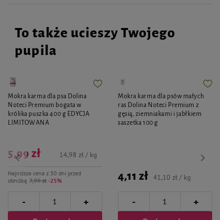
To także ucieszy Twojego
pupila
Mokra karma dla psa Dolina
Mokra karma dla psów małych
Noteci Premium bogata w
ras Dolina Noteci Premium z
królika puszka 400 g EDYCJA
gęsią, ziemniakami i jabłkiem
LIMITOWANA
saszetka 100 g
5,99 zł
14,98 zł / kg
Najniższa cena z 30 dni przed
4,11 zł
41,10 zł / kg
obniżką
7,99 zł
-25%
-
-
+
+