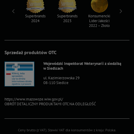
ksy 2022
Superbrands
Superbrands
Konsumencki
Konsum
2024
2023
Lider Jakości
Lider Ja
2022 – Złoto
2022 – S
Sprzedaż produktów OTC
Wojewódzki Inspektorat Weterynarii z siedzibą
w Siedlcach
ul. Kazimierzowska 29
08-110 Siedlce
https://www.mazowsze.wiw.gov.pl/
OBRÓT DETALICZNY PRODUKTAMI OTC NA ODLEGŁOŚĆ
Ceny brutto (z VAT).
Stawki VAT dla konsumentów z kraju:
Polska
.