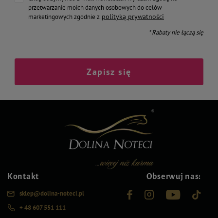
przetwarzanie moich danych osobowych do celów
polityką prywatności
marketingowych zgodnie z
* Rabaty nie łączą się
Zapisz się
Kontakt
Obserwuj nas:
sklep@dolina-noteci.pl
+ 48 607 551 111