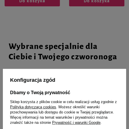
Do koszyka
Do koszyka
Wybrane specjalnie dla
Ciebie i Twojego czworonoga
Konfiguracja zgód
Pas do biegania z psem Dolina
Karma suszona dla psa Dolina
Noteci Tropikalna Przygoda
Noteci Premium jagnięcina 9 kg
Dbamy o Twoją prywatność
+ gratis 2 x Smart Chews Allergy
Relief dla psa ze skłonnościami
Sklep korzysta z plików cookie w celu realizacji usług zgodnie z
do alergii
Polityką dotyczącą cookies
. Możesz określić warunki
przechowywania lub dostępu do cookie w Twojej przeglądarce.
199,00 zł
22,11 zł / kg
Więcej informacji na temat warunków i prywatności można
znaleźć także na stronie
Prywatność i warunki Google
.
Najniższa cena z 30 dni przed
238,00 zł