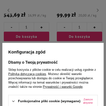
543,69 zł
99,99 zł
16,99 zł / kg
20,00 zł / kg
-
-
+
+
Do koszyka
Do koszyka
Konfiguracja zgód
Dbamy o Twoją prywatność
Sklep korzysta z plików cookie w celu realizacji usług zgodnie z
Zaufane i polecane przez
Polityką dotyczącą cookies
. Możesz określić warunki
przechowywania lub dostępu do cookie w Twojej przeglądarce.
naszych ekspertów
Więcej informacji na temat warunków i prywatności można
znaleźć także na stronie
Prywatność i warunki Google
.
Zawsze
Funkcjonalne pliki cookie (wymagane)
aktywne
Dolfos ArthroHa Suplement na
Eurowet Probiotyk dla psów