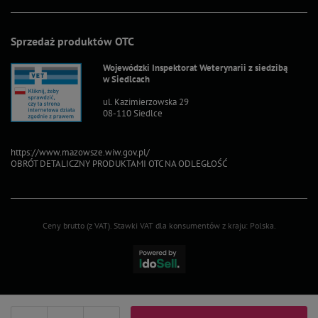
Sprzedaż produktów OTC
Wojewódzki Inspektorat Weterynarii z siedzibą
w Siedlcach
ul. Kazimierzowska 29
08-110 Siedlce
https://www.mazowsze.wiw.gov.pl/
OBRÓT DETALICZNY PRODUKTAMI OTC NA ODLEGŁOŚĆ
Ceny brutto (z VAT).
Stawki VAT dla konsumentów z kraju:
Polska
.