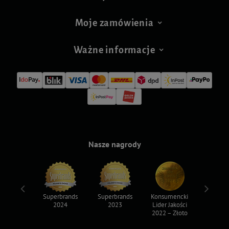
Moje zamówienia
Ważne informacje
Nasze nagrody
ksy 2022
Superbrands
Superbrands
Konsumencki
Konsum
2024
2023
Lider Jakości
Lider Ja
2022 – Złoto
2022 – S