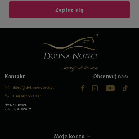
Zapisz się
Kontakt
Obserwuj nas:
sklep@dolina-noteci.pl
+ 48 607 551 111
*Infolinia czynna
7:00 – 17:00 (pon–pt)
Moje konto