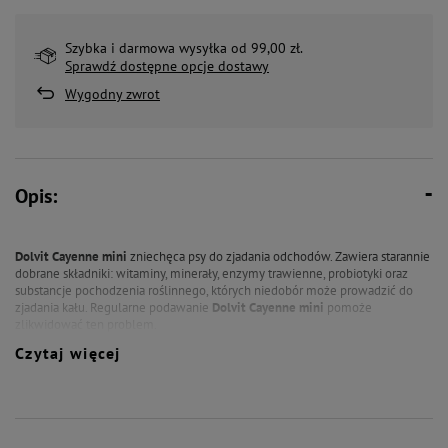
Szybka i darmowa wysyłka od 99,00 zł.
Sprawdź dostępne opcje dostawy
Wygodny zwrot
Opis:
Dolvit Cayenne mini
zniechęca psy do zjadania odchodów.
Zawiera starannie
dobrane składniki: witaminy, minerały, enzymy trawienne, probiotyki oraz
substancje pochodzenia roślinnego, których niedobór może prowadzić do
zjadania kału.
Regularne podawanie
Dolvit Cayenne mini
pomoże
zlikwidować ten problem.
Czytaj więcej
Stosowanie:
psy: do 3 kg masy ciała - 1 tabletka dziennie
3-6 kg masy ciała - 2 tabletki dziennie