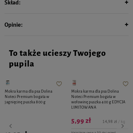
Skład:
7-10 kg masy ciała - 3 tabletki dziennie
Opinie:
To także ucieszy Twojego
pupila
Mokra karma dla psa Dolina
Mokra karma dla psa Dolina
Noteci Premium bogata w
Noteci Premium bogata w
jagnięcinę puszka 800 g
wołowinę puszka 400 g EDYCJA
LIMITOWANA
5,99 zł
14,98 zł / kg
Najniższa cena z 30 dni przed