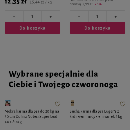
12,35 zł
15,44 zł / kg
obniżką
7,99 zł
-25%
-
-
+
+
Do koszyka
Do koszyka
Wybrane specjalnie dla
Ciebie i Twojego czworonoga
Mokra karma dla psa do 20 kg na
Sucha karma dla psa Luger’s z
30 dni Dolina Noteci Superfood
królikiem i indykiem worek 5 kg
40 x 800 g