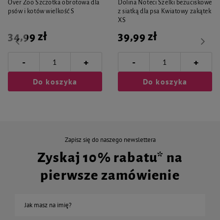
Over Zoo Szczotka obrotowa dla
Dolina Noteci Szelki bezuciskowe
psów i kotów wielkość S
z siatką dla psa Kwiatowy zakątek
XS
34,99 zł
39,99 zł
-
-
+
+
Do koszyka
Do koszyka
Zapisz się do naszego newslettera
Zyskaj 10% rabatu* na
pierwsze zamówienie
Jak masz na imię?