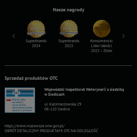
Nasze nagrody
ksy 2022
Superbrands
Superbrands
Konsumencki
Konsum
2024
2023
Lider Jakości
Lider Ja
2022 – Złoto
2022 – S
Sprzedaż produktów OTC
Wojewódzki Inspektorat Weterynarii z siedzibą
w Siedlcach
ul. Kazimierzowska 29
08-110 Siedlce
https://www.mazowsze.wiw.gov.pl/
OBRÓT DETALICZNY PRODUKTAMI OTC NA ODLEGŁOŚĆ