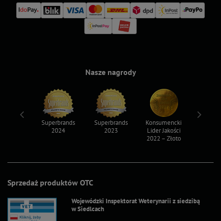
Nasze nagrody
ksy 2022
Superbrands
Superbrands
Konsumencki
Konsum
2024
2023
Lider Jakości
Lider Ja
2022 – Złoto
2022 – S
Sprzedaż produktów OTC
Wojewódzki Inspektorat Weterynarii z siedzibą
w Siedlcach