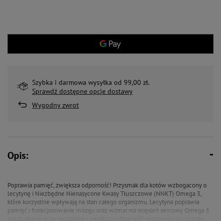
Szybka i darmowa wysyłka od 99,00 zł.
Sprawdź dostępne opcje dostawy
Wygodny zwrot
Opis:
Poprawia pamięć, zwiększa odporność! Przysmak dla kotów wzbogacony o
lecytynę i Niezbędne Nienasycone Kwasy Tłuszczowe (NNKT) Omega 3,
które korzystnie wpływają na stan całego organizmu. Lecytyna poprawia
pamięć i funkcjonowanie mózgu oraz wzmacnia mięsień sercowy. Omega 3
ma działanie przeciwzapalne i zwiększa odporność organizmu na choroby.