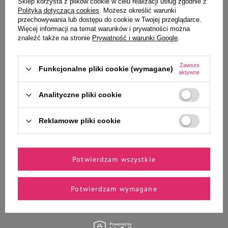
Sklep korzysta z plików cookie w celu realizacji usług zgodnie z
Polityką dotyczącą cookies
. Możesz określić warunki
przechowywania lub dostępu do cookie w Twojej przeglądarce.
Dolvit Stoper Suplement dla
Super Benek Dust Free Natural
Więcej informacji na temat warunków i prywatności można
psów i kotów na dolegliwości
Kukurydziany żwirek dla kotów
znaleźć także na stronie
Prywatność i warunki Google
.
żołądkowo-jelitowe 30 tabletek
10 l
27,99 zł
33,99 zł
3,40 zł / l
Zawsze
Funkcjonalne pliki cookie (wymagane)
aktywne
-
-
+
+
Analityczne pliki cookie
Do koszyka
Do koszyka
Reklamowe pliki cookie
Potwierdzam wszystkie
Zaufane i polecane przez
Potwierdzam wymagane
naszych ekspertów