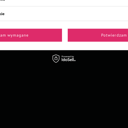
kie
zam wymagane
Potwierdzam 
Z naszego bloga