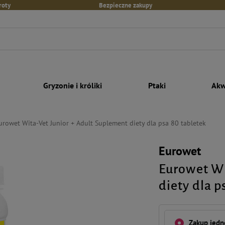
roty
Bezpieczne zakupy
Gryzonie i króliki
Ptaki
Akw
urowet Wita-Vet Junior + Adult Suplement diety dla psa 80 tabletek
Eurowet
Eurowet Wi
diety dla p
Zakup jed