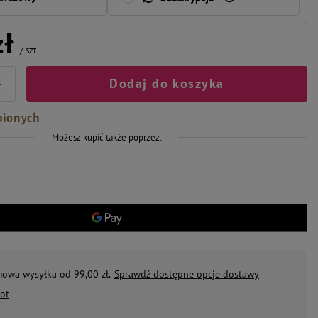
zł
/
szt.
Dodaj do koszyka
+
bionych
Możesz kupić także poprzez:
mowa wysyłka od 99,00 zł.
Sprawdź dostępne opcje dostawy
ot