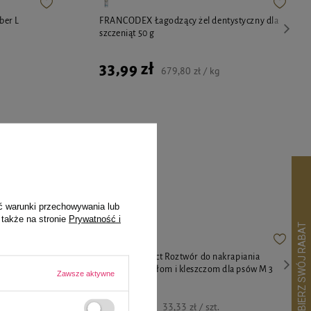
ber L
FRANCODEX Łagodzący żel dentystyczny dla
szczeniąt 50 g
33,99 zł
679,80 zł / kg
ekspertów
ć warunki przechowywania lub
 także na stronie
Prywatność i
i akcesoria
Frontline Tri-act Roztwór do nakrapiania
da
przeciwko pchłom i kleszczom dla psów M 3
Zawsze aktywne
pipetki 2 ml
99,99 zł
33,33 zł / szt.