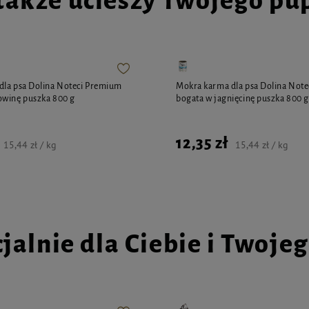
także ucieszy Twojego pu
dla psa Dolina Noteci Premium
Mokra karma dla psa Dolina Not
owinę puszka 800 g
bogata w jagnięcinę puszka 800 g
12,35 zł
15,44 zł / kg
15,44 zł / kg
jalnie dla Ciebie i Twoje