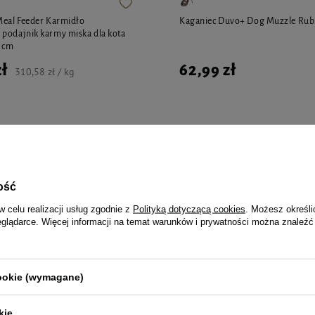
Meal Feeder Karmidło
Kaganiec Duvo+ Dog Muzzle Rub
podajnik karmy miska dla kota
2 cm
zł
62,99 zł
310,58 zł / kg
i polecane przez naszych 
ość
w celu realizacji usług zgodnie z
Polityką dotyczącą cookies
. Możesz określi
eglądarce. Więcej informacji na temat warunków i prywatności można znaleźć
act Roztwór do nakrapiania
Saszetka nerka na psie przysmaki 
łom i kleszczom dla psów S 3
Dolina Noteci Tropikalna Przygo
cookie (wymagane)
190,00 zł
27,33 zł / szt.
kie