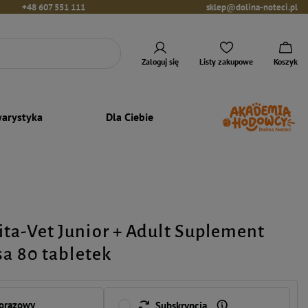
+48 607 551 111
sklep@dolina-noteci.pl
Zaloguj się
Listy zakupowe
Koszyk
arystyka
Dla Ciebie
ta-Vet Junior + Adult Suplement
sa 80 tabletek
norazowy
Subskrypcja