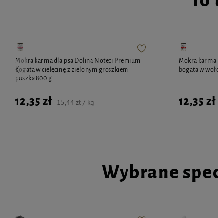
To 
PRZEZNACZENIE
Dla psów.
OPAKOWANIE
Opakowanie zawiera 80 tabletek.
Mokra karma dla psa Dolina Noteci Premium
Mokra karma 
1 tabletka - 8 g
bogata w cielęcinę z zielonym groszkiem
bogata w woł
puszka 800 g
12,35 zł
12,35 zł
15,44 zł / kg
Wybrane spec