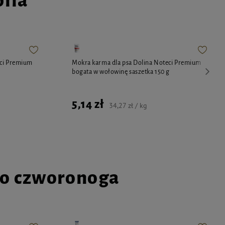
pila
eci Premium
Mokra karma dla psa Dolina Noteci Premium
bogata w wołowinę saszetka 150 g
5,14 zł
34,27 zł / kg
go czworonoga