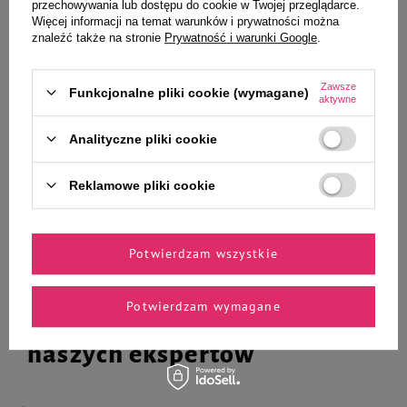
przechowywania lub dostępu do cookie w Twojej przeglądarce.
psów do grubej i szorstkiej
dla małych psów i kotów S
Więcej informacji na temat warunków i prywatności można
sierści 250 ml
znaleźć także na stronie
Prywatność i warunki Google
.
Zawsze
29,99 zł
23,99 zł
Funkcjonalne pliki cookie (wymagane)
119,96 zł / l
aktywne
-
-
+
+
Analityczne pliki cookie
Do koszyka
Do koszyka
Reklamowe pliki cookie
Potwierdzam wszystkie
Potwierdzam wymagane
Zaufane i polecane przez
naszych ekspertów