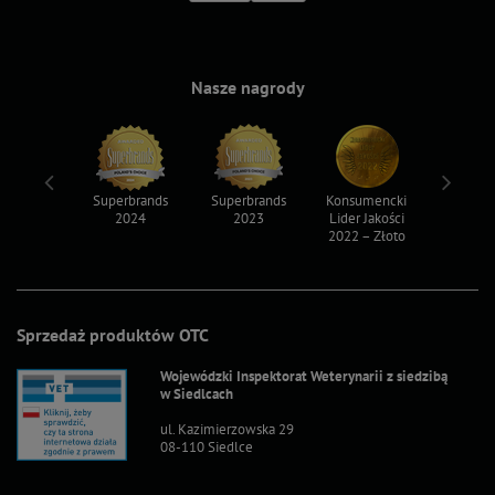
Nasze nagrody
ksy 2022
Superbrands
Superbrands
Konsumencki
Konsum
2024
2023
Lider Jakości
Lider Ja
2022 – Złoto
2022 – S
Sprzedaż produktów OTC
Wojewódzki Inspektorat Weterynarii z siedzibą
w Siedlcach
ul. Kazimierzowska 29
08-110 Siedlce