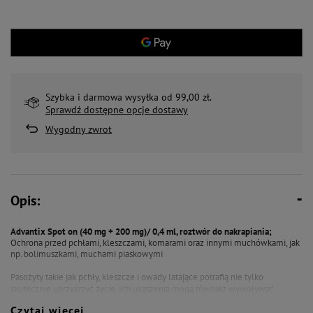
Szybka i darmowa wysyłka od 99,00 zł.
Sprawdź dostępne opcje dostawy
Wygodny zwrot
Opis:
Advantix Spot on (40 mg + 200 mg)/ 0,4 ml, roztwór do nakrapiania;
Ochrona przed pchłami, kleszczami, komarami oraz innymi muchówkami, jak
np. bolimuszkami, muchami piaskowymi
Pasożyty takie jak pchły, kleszcze i owady latające potrafią nie tylko
skutecznie uprzykrzyć życie. Ich ukąszenia mogą
również wywoływać
reakcje alergiczne i zapalenie skóry oraz prowadzić do wtórnych infekcji
Czytaj więcej
bakteryjnych. Niektóre z tych natrętnych owadów przenoszą także choroby i