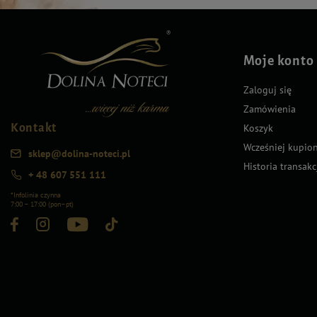
Moje konto
Zaloguj się
Zamówienia
Kontakt
Koszyk
Wcześniej kupio
sklep@dolina-noteci.pl
Historia transakc
+ 48 607 551 111
*Infolinia czynna
7:00 – 17:00 (pon–pt)