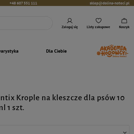
+48 607 551 111
sklep@dolina-noteci.pl
Zaloguj się
Listy zakupowe
Koszyk
arystyka
Dla Ciebie
ntix Krople na kleszcze dla psów 10
ml 1 szt.