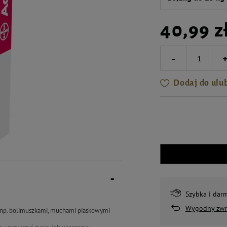
40,99 z
-
Dodaj do ulu
Szybka i dar
Wygodny zwr
 np. bolimuszkami, muchami piaskowymi