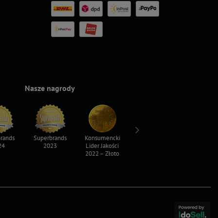
Nasze nagrody
rands
Superbrands
Konsumencki
Konsumencki
Top For D
24
2023
Lider Jakości
Lider Jakości
2023
2022 – Złoto
2022 – Srebro