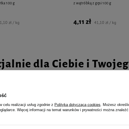
tka 100 g
z wątróbką z gęsi 100 g
j końcówkę.
, aby przebić zamknięcie, po czym
4,11 zł
1,10 zł / kg
41,10 zł / kg
skóra. Przytknij koniec pipety do skóry i
 w trzech miejscach wzdłuż linii
jalnie dla Ciebie i Twoje
tyczne, produkty lecznicze wydawane w
ość
i. Zwrot jest możliwy wyłącznie w
e Spray dla psów i kotów na
Elanco AdTab Tabletki na pchły i k
w celu realizacji usług zgodnie z
Polityką dotyczącą cookies
. Możesz określi
 sierści 100 ml
psa 5,5 -11 kg
eglądarce. Więcej informacji na temat warunków i prywatności można znaleźć
42,99 zł
239,90 zł / l