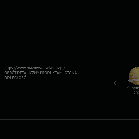
https://www.mazowsze.wiw.gov.pl/
OBRÓT DETALICZNY PRODUKTAMI OTC NA
ODLEGŁOŚĆ
Top For Dog
Sfinksy 2023
Sfinksy 2022
Superb
2023
20