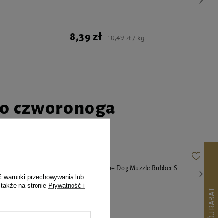
8,39 zł
10,49 zł / kg
go czworonoga
leszcze dla
Kaganiec Duvo+ Dog Muzzle Rubber S
ć warunki przechowywania lub
 także na stronie
Prywatność i
47,99 zł