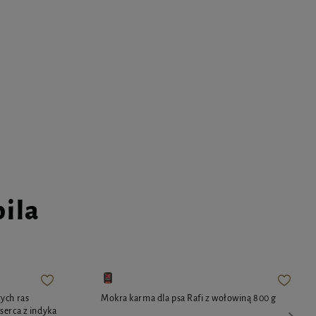
pila
ych ras
Mokra karma dla psa Rafi z wołowiną 800 g
serca z indyka