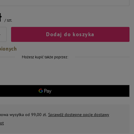
ł
/
szt.
Dodaj do koszyka
+
bionych
Możesz kupić także poprzez:
mowa wysyłka od 99,00 zł.
Sprawdź dostępne opcje dostawy
ot