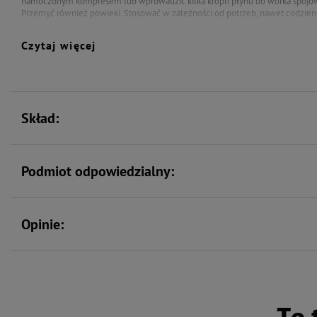
namoczonym kompresem lub wprowadzić kilka kropli płynu do worka spojów
Przemyć również powieki. Stosować w zależności od potrzeb, nawet codzien
Czytaj więcej
ZASTOSOWANIE
Higiena oczu i powiek.
PRZEZNACZENIE
Skład:
Dla psów i kotów.
OPAKOWANIE
Podmiot odpowiedzialny:
100 ml
Opinie: