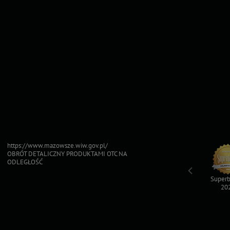
https://www.mazowsze.wiw.gov.pl/
OBRÓT DETALICZNY PRODUKTAMI OTC NA
ODLEGŁOŚĆ
Top For Dog
Sfinksy 2023
Sfinksy 2022
Superb
2023
20