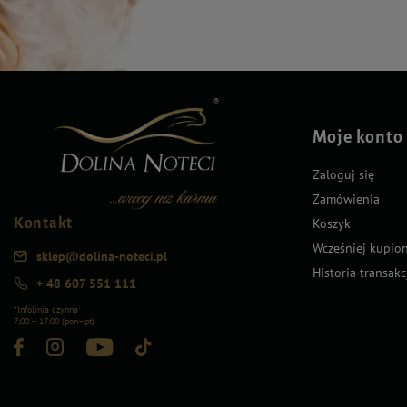
Moje konto
Zaloguj się
Zamówienia
Kontakt
Koszyk
Wcześniej kupio
sklep@dolina-noteci.pl
Historia transakc
+ 48 607 551 111
*Infolinia czynna
7:00 – 17:00 (pon–pt)