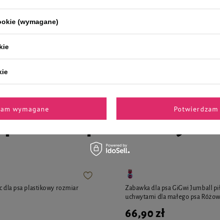
cookie (wymagane)
ka Dolina Noteci średnica 9 cm
Trixie fotelik samochodowy dla p
czarno/szary 56 x 37 x 36 cm
kie
338,99 zł
kie
zam wymagane
Potwierdzam 
i polecane przez naszych 
c dla psa plastikowy rozmiar
Zabawka dla psa GiGwi Jumball pi
uchwytami dla małego psa Różowo
66,90 zł