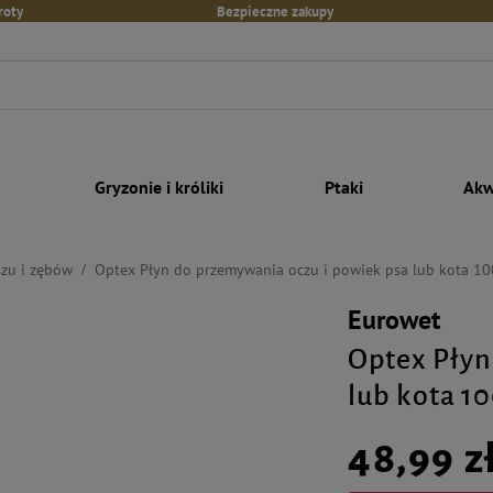
roty
Bezpieczne zakupy
Gryzonie i króliki
Ptaki
Akw
szu i zębów
Optex Płyn do przemywania oczu i powiek psa lub kota 10
Eurowet
Optex Płyn
lub kota 1
48,99 z