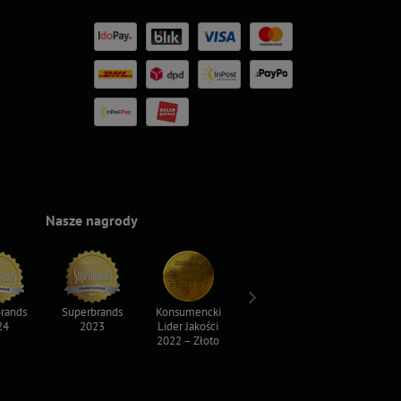
Nasze nagrody
rands
Superbrands
Konsumencki
Konsumencki
Top For D
24
2023
Lider Jakości
Lider Jakości
2023
2022 – Złoto
2022 – Srebro