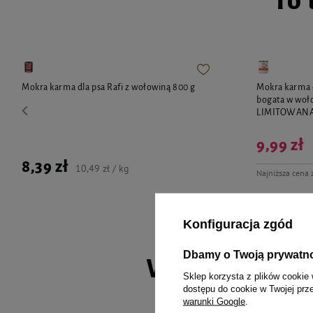
To 
Mokra karma dla psa Rafi z wołowiną 800 g
Mokra karma 
bogata w woł
LIMITOWAN
9,99 zł
8,39 zł
10,49 zł / kg
Najniższa cena 
Konfiguracja zgód
Dbamy o Twoją prywatn
Wybrane spec
Sklep korzysta z plików cookie 
dostępu do cookie w Twojej prz
warunki Google
.