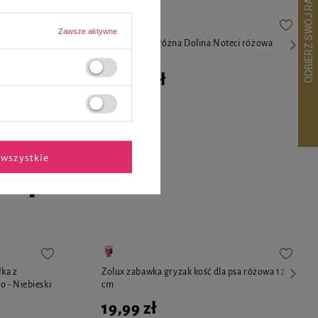
Zawsze aktywne
sa/kota
Poduszka podróżna Dolina Noteci różowa
149,99 zł
wszystkie
ekspertów
łka z
Zolux zabawka gryzak kość dla psa różowa 12
 - Niebieski
cm
19,99 zł