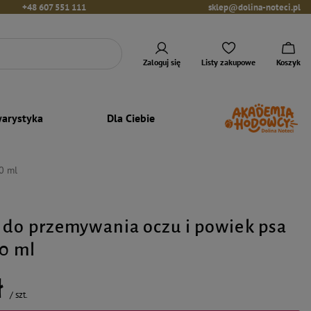
+48 607 551 111
sklep@dolina-noteci.pl
Zaloguj się
Listy zakupowe
Koszyk
arystyka
Dla Ciebie
0 ml
 do przemywania oczu i powiek psa
00 ml
ł
/
szt.