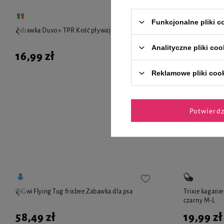
Funkcjonalne pliki 
Zabawka Duvo+ TPR Kość pływająca 9,5cm
Naklejka Vlep
Analityczne pliki coo
16,99 zł
2,99 zł
Reklamowe pliki coo
Potwierd
Zaufane 
GiGwi Flying Tug frisbee Zabawka dla psa
Trixie kaganie
czarny M-L
58,49 zł
19,99 zł