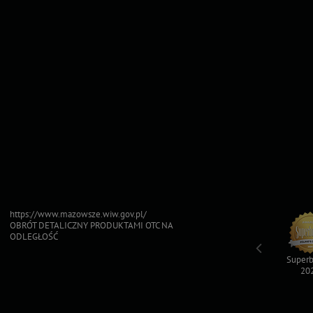
https://www.mazowsze.wiw.gov.pl/
OBRÓT DETALICZNY PRODUKTAMI OTC NA
ODLEGŁOŚĆ
Top For Dog
Sfinksy 2023
Sfinksy 2022
Superb
2023
20