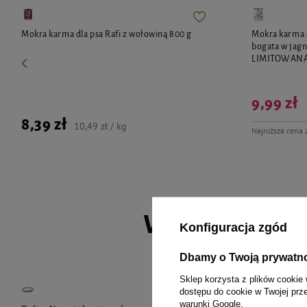
Mokra karma dla psa Rafi z wołowiną 800 g
Mokra karma 
bogata w jagn
LIMITOWAN
9,99 zł
8,39 zł
10,49 zł / kg
Najniższa cena 
Wybrane spec
Konfiguracja zgód
Dbamy o Twoją prywatn
Sklep korzysta z plików cookie 
dostępu do cookie w Twojej prz
warunki Google
.