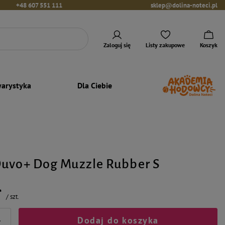
+48 607 551 111
sklep@dolina-noteci.pl
Zaloguj się
Listy zakupowe
Koszyk
arystyka
Dla Ciebie
Duvo+ Dog Muzzle Rubber S
ł
/
szt.
Dodaj do koszyka
+