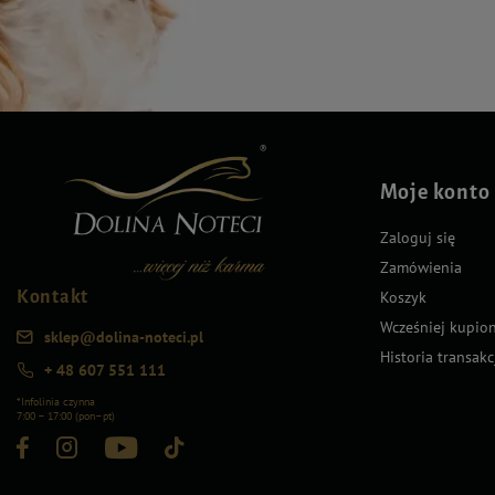
Moje konto
Zaloguj się
Zamówienia
Kontakt
Koszyk
Wcześniej kupio
sklep@dolina-noteci.pl
Historia transakc
+ 48 607 551 111
*Infolinia czynna
7:00 – 17:00 (pon–pt)