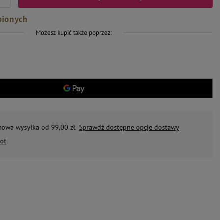
bionych
Możesz kupić także poprzez:
mowa wysyłka od 99,00 zł.
Sprawdź dostępne opcje dostawy
ot