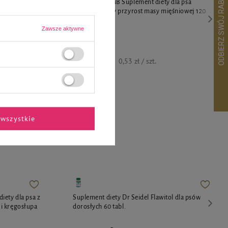
treningowe dla
Game Dog HMB Suplement diety dla psa
wspomagający przyrost masy mięśniowej 120
tabletek
Zawsze aktywne
63,99 zł
0,53 zł / szt.
wszystkie
ekspertów
Suplement diety Dr Seidel Flawitol dla psów
iety dla psa z
dorosłych 60 tabl.
i kręgosłupa