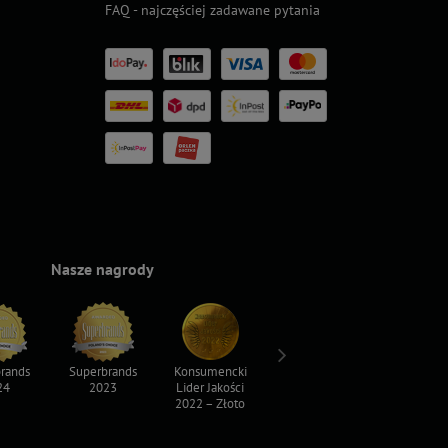
FAQ - najczęściej zadawane pytania
Nasze nagrody
rands
Superbrands
Konsumencki
Konsumencki
Top For D
24
2023
Lider Jakości
Lider Jakości
2023
2022 – Złoto
2022 – Srebro