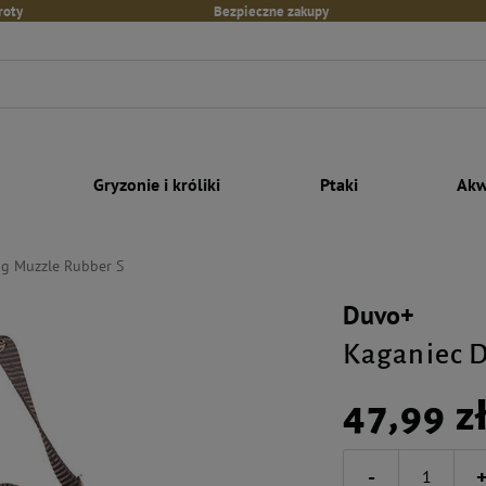
roty
Bezpieczne zakupy
Gryzonie i króliki
Ptaki
Akw
g Muzzle Rubber S
Duvo+
Kaganiec 
47,99 z
-