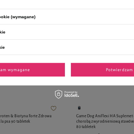
otka samoczyszcząca z kulkami
Piper Training Treats Przysmaki 
tów wielkość M
psa z cielęciną 130 g
cookie (wymagane)
kie
10,92 zł
84,00 zł / kg
kie
zam wymagane
Potwierdzam 
i polecane przez naszych 
aroten & Biotyna Forte Zdrowa
Game Dog AniFlexi HA Suplemet d
dla psa 90 tabletek
chorobą zwyrodnieniową stawów 
80 tabletek