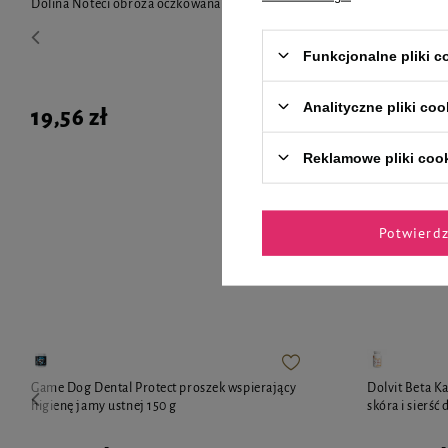
Dolina Noteci obroża oczkowana - roz. L
Over Zoo Szcz
dla psów i ko
Funkcjonalne pliki 
Analityczne pliki coo
19,56 zł
47,99 zł
Reklamowe pliki coo
Potwierd
Zaufane 
Game Dog Dental Protect proszek wspierający
Dolvit Beta K
higienę jamy ustnej 150 g
skóra i sierść 