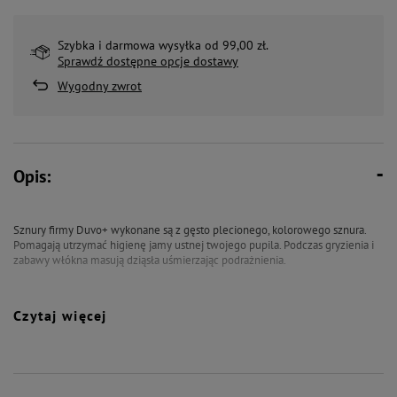
Szybka i darmowa wysyłka od 99,00 zł.
Sprawdź dostępne opcje dostawy
Wygodny zwrot
Opis:
Sznury firmy Duvo+ wykonane są z gęsto plecionego, kolorowego sznura.
Pomagają utrzymać higienę jamy ustnej twojego pupila. Podczas gryzienia i
zabawy włókna masują dziąsła uśmierzając podrażnienia.
Czytaj więcej
Rozmiar: 20 cm.