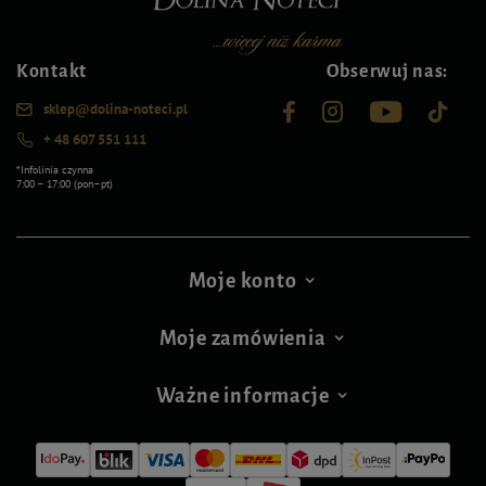
Kontakt
Obserwuj nas:
sklep@dolina-noteci.pl
+ 48 607 551 111
*Infolinia czynna
7:00 – 17:00 (pon–pt)
Moje konto
Moje zamówienia
Ważne informacje