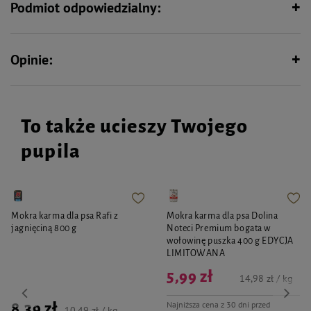
Podmiot odpowiedzialny:
Opinie:
To także ucieszy Twojego
pupila
Mokra karma dla psa Rafi z
Mokra karma dla psa Dolina
jagnięciną 800 g
Noteci Premium bogata w
wołowinę puszka 400 g EDYCJA
LIMITOWANA
5,99 zł
14,98 zł / kg
Najniższa cena z 30 dni przed
8,39 zł
10,49 zł / kg