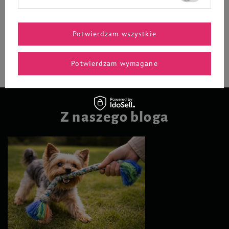
32,99 zł / l
-
-
+
+
Potwierdzam wszystkie
Do koszyka
Do koszyka
Potwierdzam wymagane
Z naszego bloga