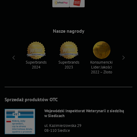
Nasze nagrody
ksy 2022
Superbrands
Superbrands
Konsumencki
Konsum
2024
2023
Lider Jakości
Lider Ja
2022 – Złoto
2022 – S
Sprzedaż produktów OTC
Wojewódzki Inspektorat Weterynarii z siedzibą
w Siedlcach
ul. Kazimierzowska 29
08-110 Siedlce