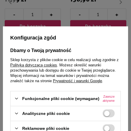
-
-
+
+
Do koszyka
Do koszyka
Konfiguracja zgód
Dbamy o Twoją prywatność
Sklep korzysta z plików cookie w celu realizacji usług zgodnie z
Polityką dotyczącą cookies
. Możesz określić warunki
przechowywania lub dostępu do cookie w Twojej przeglądarce.
Zaufane i polecane przez
Więcej informacji na temat warunków i prywatności można
znaleźć także na stronie
Prywatność i warunki Google
.
naszych ekspertów
Zawsze
Funkcjonalne pliki cookie (wymagane)
aktywne
Mr. Smell Płyn do płukania o
Cooper & Pals Chusteczki
Analityczne pliki cookie
zapachu lawendowym 1 l
nawilżane dla zwierząt 100 szt.
Reklamowe pliki cookie
32,99 zł
13,99 zł