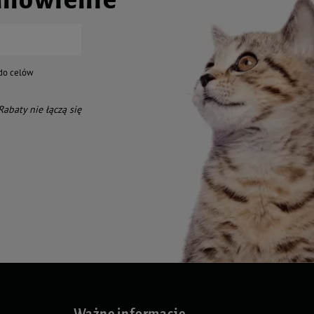
do celów
 Rabaty nie łączą się
Ważne informacje