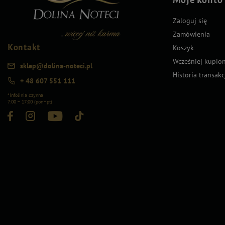
Zaloguj się
Zamówienia
Kontakt
Koszyk
Wcześniej kupio
sklep@dolina-noteci.pl
Historia transakc
+ 48 607 551 111
*Infolinia czynna
7:00 – 17:00 (pon–pt)