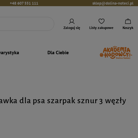
+48 607 551 111
sklep@dolina-noteci.pl
Zaloguj się
Listy zakupowe
Koszyk
arystyka
Dla Ciebie
wka dla psa szarpak sznur 3 węzły