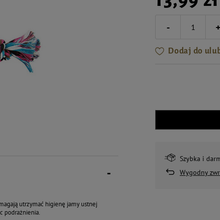
-
Dodaj do ulu
Szybka i dar
Wygodny zwr
magają utrzymać higienę jamy ustnej
c podrażnienia.