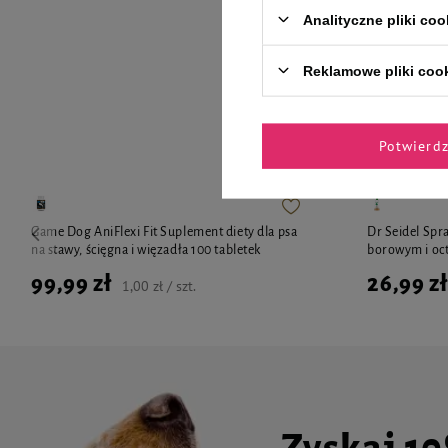
Analityczne pliki coo
Reklamowe pliki coo
Zaufane 
Potwierd
Game Dog AniFlexi Fit Suplement diety dla psa
Dr Seidel Spr
na stawy, ścięgna i więzadła 100 tabletek
borowym i oct
99,99 zł
26,99 zł
1,00 zł / szt.
Zyskaj 1