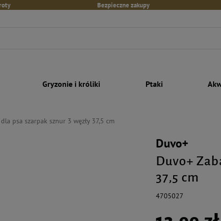
roty
Bezpieczne zakupy
Gryzonie i króliki
Ptaki
Akw
la psa szarpak sznur 3 węzły 37,5 cm
Duvo+
Duvo+ Zaba
37,5 cm
4705027
13,99 zł