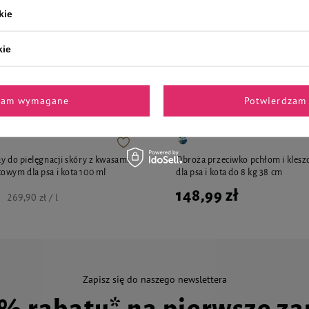
kie
kie
i polecane przez naszych 
zam wymagane
Potwierdzam 
ay do pielęgnacji skóry z kwasami
Obroża przeciwko pchłom i klesz
owym dla psa i kota 100 ml
dla psa i kota do 8 kg 38 cm
148,99 zł
269,90 zł / l
Zapisz się do naszego newslettera
0% rabatu* na pierwsze z