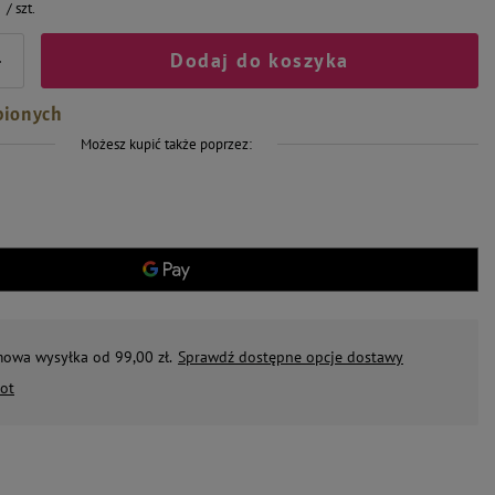
/
szt.
Dodaj do koszyka
+
bionych
Możesz kupić także poprzez:
mowa wysyłka od 99,00 zł.
Sprawdź dostępne opcje dostawy
ot