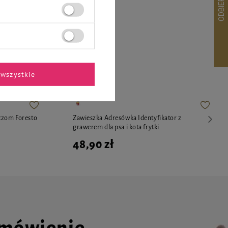
ekspertów
wszystkie
czom Foresto
Zawieszka Adresówka Identyfikator z
grawerem dla psa i kota frytki
48,90 zł
amówienie