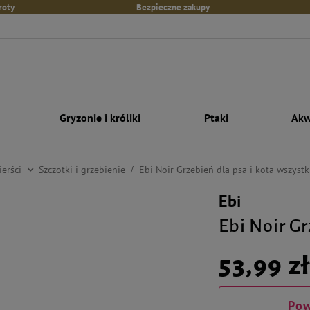
roty
Bezpieczne zakupy
Gryzonie i króliki
Ptaki
Akw
ierści
Szczotki i grzebienie
Ebi Noir Grzebień dla psa i kota wszystk
Ebi
Ebi Noir Gr
53,99 z
Pow