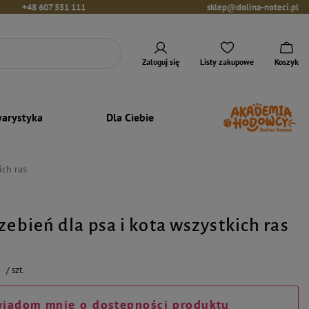
+48 607 551 111
sklep@dolina-noteci.pl
Zaloguj się
Listy zakupowe
Koszyk
arystyka
Dla Ciebie
ich ras
zebień dla psa i kota wszystkich ras
ł
/
szt.
iadom mnie o dostępności produktu