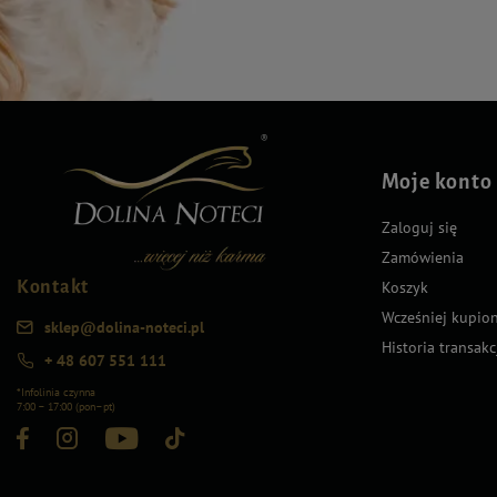
Moje konto
Zaloguj się
Zamówienia
Kontakt
Koszyk
Wcześniej kupio
sklep@dolina-noteci.pl
Historia transakc
+ 48 607 551 111
*Infolinia czynna
7:00 – 17:00 (pon–pt)