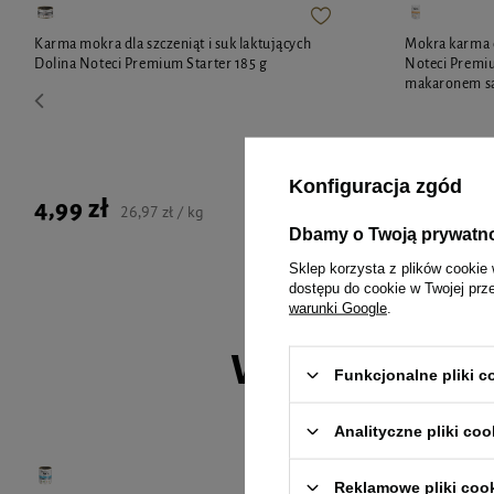
Karma mokra dla szczeniąt i suk laktujących
Mokra karma d
Dolina Noteci Premium Starter 185 g
Noteci Premiu
makaronem sa
Konfiguracja zgód
4,99 zł
4,11 zł
26,97 zł / kg
4
Dbamy o Twoją prywatn
Sklep korzysta z plików cookie 
dostępu do cookie w Twojej prz
warunki Google
.
Wybrane spec
Funkcjonalne pliki 
Analityczne pliki coo
Reklamowe pliki coo