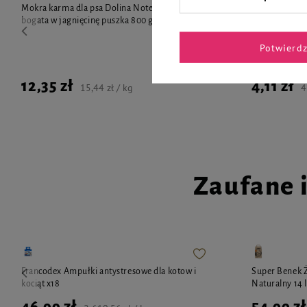
Mokra karma dla psa Dolina Noteci Premium
Mokra karma d
bogata w jagnięcinę puszka 800 g
Dolina Notec
królika z ozor
Potwierd
12,35 zł
4,11 zł
15,44 zł / kg
4
Zaufane 
Francodex Ampułki antystresowe dla kotow i
Super Benek Ż
kociąt x18
Naturalny 14 l
46,99 zł
54,99 zł