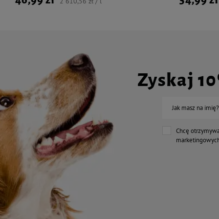
2 610,56 zł / l
Zyskaj 1
Jak masz na imię?
Chcę otrzymywa
marketingowych