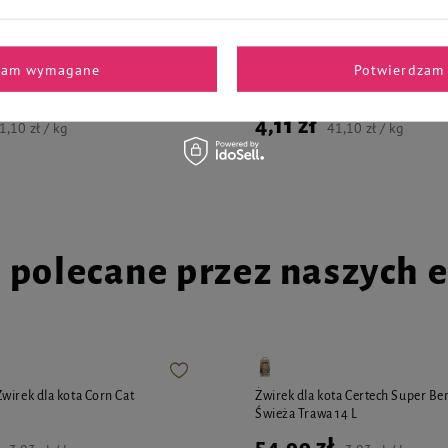
la psów junior małych ras
Mokra karma dla psów małych ras
i Premium bogata w wątróbkę z
Noteci Premium z bażantem, dyni
ami z jelenia saszetka 100 g
makaronem saszetka 100 g
zam wymagane
Potwierdzam 
4,11 zł
1,10 zł / kg
41,10 zł / kg
i polecane przez naszych 
wirek dla kota Corn Cat
Żwirek dla kota Certech Super Be
Świeża Trawa 14 L
54,99 zł