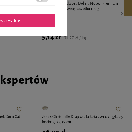
 Dolina
Mokra karma dla psa Dolina Noteci Premium
ą i
bogata w wołowinę saszetka 150 g
wszystkie
5,14 zł
34,27 zł / kg
ekspertów
nek Corn Cat
Zolux Chatouille Drapka dla kota 2w1 okrągła z
kocimiętką 39 cm
46,99 zł