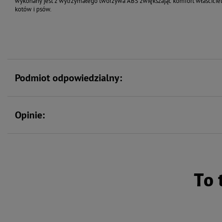
wykonany jest z wytrzymałego tworzywa ABS zwiększając komfort właściciela.
kotów i psów.
Podmiot odpowiedzialny:
Opinie:
To 