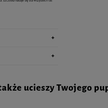
 Szczotka nadaje się dla wszystkich ras
także ucieszy Twojego pu