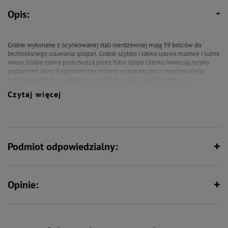
Opis:
Grabie wykonane z ocynkowanej stali nierdzewnej mają 39 bolców do
bezbolesnego usuwania splątań. Grabie szybko i łatwo usuwa martwe i luźne
włosy. Grabie łatwo przechodzą przez futro dzięki czemu niwelują ryzyko
podrażnień skóry. Ergonomiczny uchwyt wykonany jest z wytrzymałego
tworzywa ABS dla zwiększenia komfortu właściciela. Zgrzebło jest
odpowiednie dla wszystkich ras kotów i psów.
Czytaj więcej
Rozmiar:
11 x 6,5 cm
Podmiot odpowiedzialny:
Opinie: