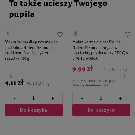
To także ucieszy Twojego
pupila
Mokra karma dla psów małych
Mokra karma dla psa Dolina
ras Dolina Noteci Premium z
Noteci Premium bogata w
królikiem, fasolką i ryżem
jagnięcinę puszka 800 g EDYCJA
saszetka 100 g
LIMITOWANA
9,99 zł
12,49 zł / kg
Najniższa cena z 30 dni przed
4,11 zł
41,10 zł / kg
obniżką
14,99 zł
-33%
-
-
+
+
Do koszyka
Do koszyka