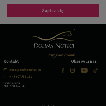
Zapisz się
Kontakt
Obserwuj nas:
sklep@dolina-noteci.pl
+ 48 607 551 111
*Infolinia czynna
7:00 – 17:00 (pon–pt)