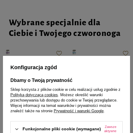
Wybrane specjalnie dla
Ciebie i Twojego czworonoga
Mokra karma dla psa Dolina
Mokra karma dla psa Dolina
Noteci Premium bogata w
Noteci Premium bogata w
Konfiguracja zgód
królika z żurawiną puszka 800 g
jagnięcinę puszka 800 g
Dbamy o Twoją prywatność
Sklep korzysta z plików cookie w celu realizacji usług zgodnie z
Polityką dotyczącą cookies
. Możesz określić warunki
12,35 zł
12,35 zł
przechowywania lub dostępu do cookie w Twojej przeglądarce.
15,44 zł / kg
15,44 zł / kg
Więcej informacji na temat warunków i prywatności można
znaleźć także na stronie
Prywatność i warunki Google
.
-
-
+
+
Do koszyka
Do koszyka
Zawsze
Funkcjonalne pliki cookie (wymagane)
aktywne