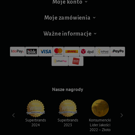
Moje konto
Moje zamówienia
Ważne informacje
Nasze nagrody
ksy 2022
Superbrands
Superbrands
Konsumencki
Konsum
2024
2023
Lider Jakości
Lider Ja
2022 – Złoto
2022 – S