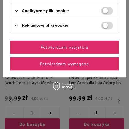
Analityczne pliki cookie
Reklamowe pliki cookie
Zaufane i polecane przez
Potwierdzam wszystkie
naszych ekspertów
Potwierdzam wymagane
Żwirek dla kota Certech Super
Certech Super Benek Standard
Benek Corn Cat Bryza Morska 25
Line Żwirek dla kota Zielony Las
L
25 l
99,99 zł
99,99 zł
4,00 zł / l
4,00 zł / l
-
-
+
+
Do koszyka
Do koszyka