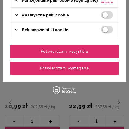
Funkcjonalne pliki cookie (wymagane)
aktywne
Analityczne pliki cookie
Reklamowe pliki cookie
Zaufane i polecane przez
naszych ekspertów
Potwierdzam wszystkie
Potwierdzam wymagane
Milord Przysmak dla psa
Milord Meat Cookies naturalne
Kabanosy z wołowiny 80 g
ciastka dorsz i gruszka 80 g
20,99 zł
22,99 zł
262,38 zł / kg
287,38 zł / kg
-
-
+
+