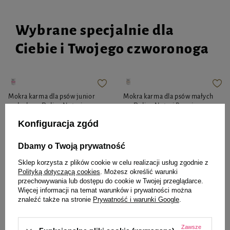
Wybrane specjalnie dla
Ciebie i Twojego czworonoga
Mokra karma dla psów junior
Mokra karma dla psów małych
małych ras Dolina Noteci
ras Dolina Noteci Premium z
Premium bogata w serca z indyka
gęsią, ziemniakami i jabłkiem
Konfiguracja zgód
z wątróbką z gęsi 100 g
saszetka 100 g
Dbamy o Twoją prywatność
Sklep korzysta z plików cookie w celu realizacji usług zgodnie z
4,11 zł
4,11 zł
41,10 zł / kg
41,10 zł / kg
Polityką dotyczącą cookies
. Możesz określić warunki
przechowywania lub dostępu do cookie w Twojej przeglądarce.
-
-
+
+
Więcej informacji na temat warunków i prywatności można
znaleźć także na stronie
Prywatność i warunki Google
.
Do koszyka
Do koszyka
Zawsze