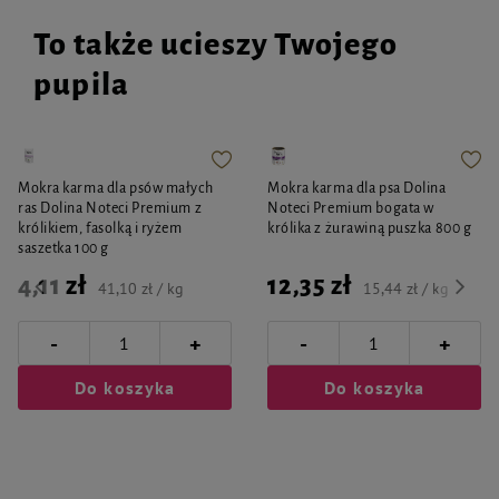
To także ucieszy Twojego
pupila
Mokra karma dla psów małych
Mokra karma dla psa Dolina
ras Dolina Noteci Premium z
Noteci Premium bogata w
królikiem, fasolką i ryżem
królika z żurawiną puszka 800 g
saszetka 100 g
4,11 zł
12,35 zł
41,10 zł / kg
15,44 zł / kg
-
-
+
+
Do koszyka
Do koszyka