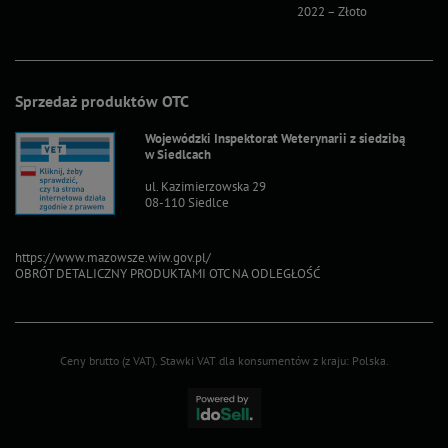
2022 – Złoto
2022 – S
Sprzedaż produktów OTC
Wojewódzki Inspektorat Weterynarii z siedzibą
w Siedlcach
ul. Kazimierzowska 29
08-110 Siedlce
https://www.mazowsze.wiw.gov.pl/
OBRÓT DETALICZNY PRODUKTAMI OTC NA ODLEGŁOŚĆ
Ceny brutto (z VAT).
Stawki VAT dla konsumentów z kraju:
Polska
.