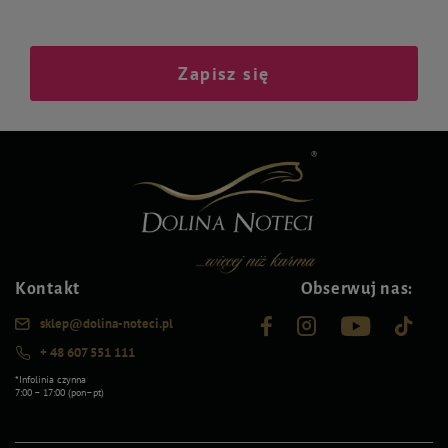
Zapisz się
Kontakt
Obserwuj nas:
sklep@dolina-noteci.pl
+ 48 607 551 111
*Infolinia czynna
7:00 – 17:00 (pon–pt)