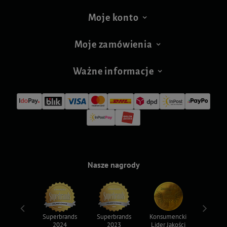
Moje konto
Moje zamówienia
Ważne informacje
Nasze nagrody
ksy 2022
Superbrands
Superbrands
Konsumencki
Konsum
2024
2023
Lider Jakości
Lider Ja