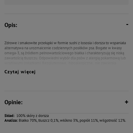
Opis:
Zdrowe i smakowite przekąski w formie sushi z łososia i dorsza to wspaniała
alternatywa na urozmaicenie codziennych posiłków psa.
Bogate w kwasy
omega-3, są źródłem pełnowartościowego białka i charakteryzują się niską
zawartością tłuszczu.
Odpowiedni wybór dla psów z alergią pokarmową lub
wrażliwymi żołądkami.
Bezglutenowe, hipoalergiczne, nie zawierają
konserwantów.
Pomagają w utrzymaniu czystych i zdrowych zębów.
Niska
Czytaj więcej
zawartość tłuszczu i wysoka zawartość białka.
Ważne! Dawkowanie nie
powinno stanowić więcej niż 20% dziennego zapotrzebowania Twojego
zwierzaka.
Praktyczne zamykane opakowanie aby dłużej zachować świeżość.
Opinie:
Skład:
100% skóry z dorsza
Analiza:
Białko 70%, tłuszcz 0,1%, włókno 3%, popiół 11%, wilgotność 12%.