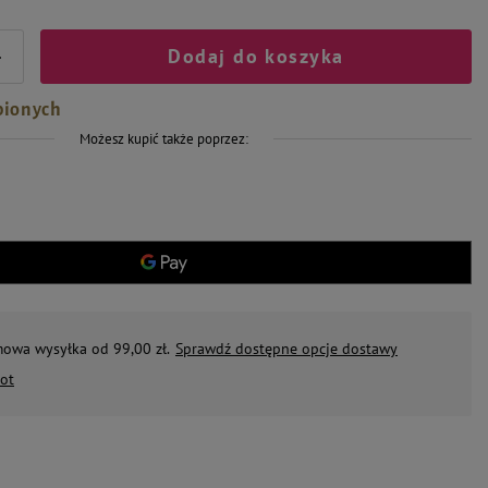
Dodaj do koszyka
+
bionych
Możesz kupić także poprzez:
mowa wysyłka od 99,00 zł.
Sprawdź dostępne opcje dostawy
ot