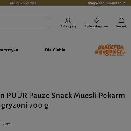
+48 607 551 111
sklep@dolina-noteci.pl
Zaloguj się
Listy zakupowe
Koszyk
arystyka
Dla Ciebie
en PUUR Pauze Snack Muesli Pokarm
 gryzoni 700 g
ł
/
szt.