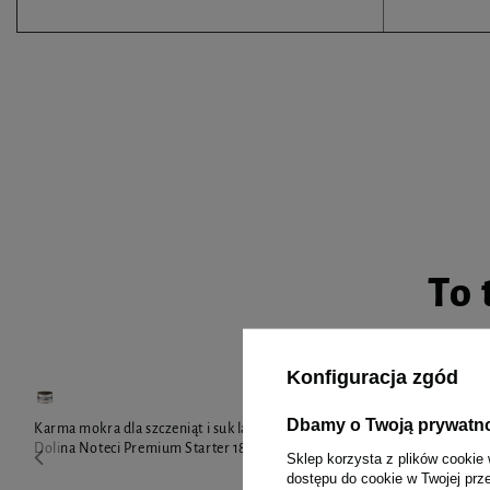
To 
Konfiguracja zgód
Dbamy o Twoją prywatn
Karma mokra dla szczeniąt i suk laktujących
Mokra karma d
Dolina Noteci Premium Starter 185 g
Dolina Noteci
Sklep korzysta z plików cookie 
jagnięce sasze
dostępu do cookie w Twojej prz