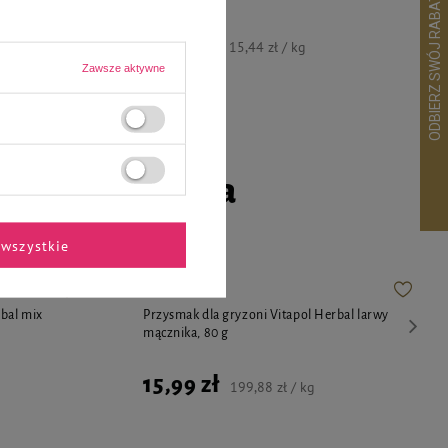
12,35 zł
15,44 zł / kg
Zawsze aktywne
go czworonoga
wszystkie
rbal mix
Przysmak dla gryzoni Vitapol Herbal larwy
mącznika, 80 g
15,99 zł
199,88 zł / kg