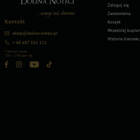
Zaloguj się
Zamówienia
Kontakt
Koszyk
Wcześniej kupio
sklep@dolina-noteci.pl
Historia transakc
+ 48 607 551 111
*Infolinia czynna
7:00 – 17:00 (pon–pt)