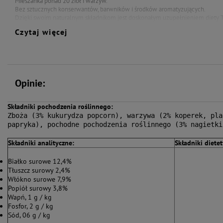
Mieszanka ponad 20 ziół i warzyw.
Bez sztucznych konserwantów, barwników i środków aromatyzujących.
Dzięki swoim naturalnym składnikom jest doskonałym uzupełnieniem diety T
Czytaj więcej
Odpowiednio starannie wyselekcjonowana przez specjalistów kompozycja n
ma za zadnie wspierać, odżywiać i chronić, tak ważny dla nas, organizm Twoj
Opinie:
Składniki pochodzenia roślinnego:
Zboża (3% kukurydza popcorn), warzywa (2% koperek, pla
papryka), pochodne pochodzenia roślinnego (3% nagietki
Składniki analityczne:
Składniki diete
B
iałko surowe 12,4%
Tłuszcz surowy 2,4%
Włókno surowe 7,9%
Popiół surowy 3,8%
Wapń, 1 g / kg
Fosfor, 2 g / kg
Sód, 06 g / kg