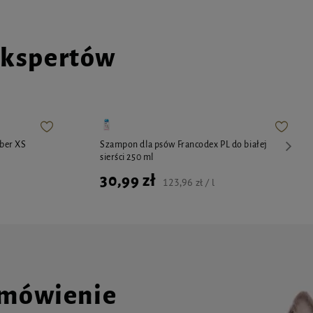
ekspertów
ber XS
Szampon dla psów Francodex PL do białej
sierści 250 ml
30,99 zł
123,96 zł / l
amówienie