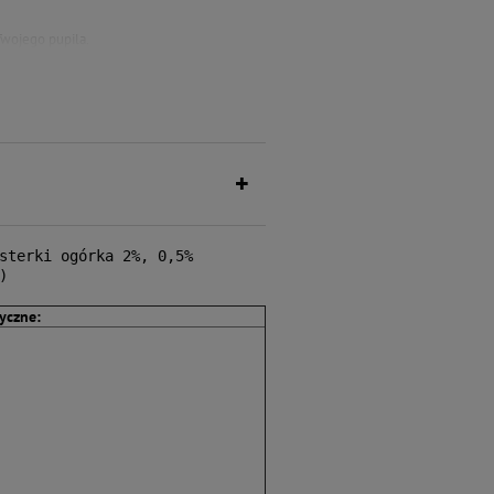
wojego pupila.
aturalnych składników,
ego pupila.
sterki ogórka 2%, 0,5% 
)
tyczne: