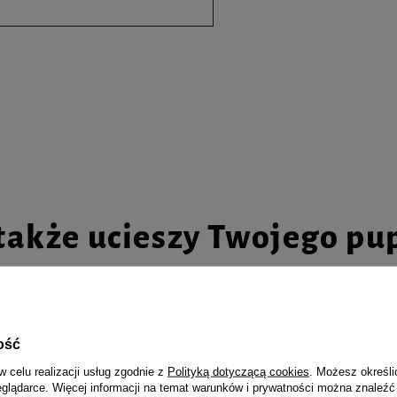
także ucieszy Twojego pu
ość
la psów junior małych ras
Mokra karma dla psa Dolina Not
 Premium bogata w żołądki
bogata w wołowinę puszka 800 g
w celu realizacji usług zgodnie z
Polityką dotyczącą cookies
. Możesz określi
tka 100 g
eglądarce. Więcej informacji na temat warunków i prywatności można znaleźć