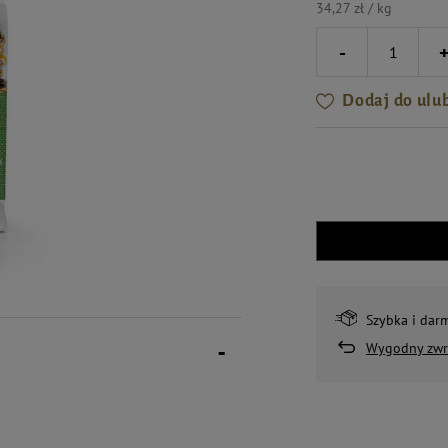
34,27 zł / kg
-
Dodaj do ulu
Szybka i dar
Wygodny zwr