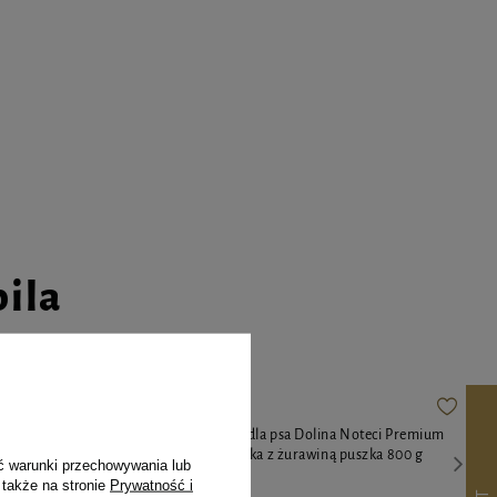
pila
eci Premium
Mokra karma dla psa Dolina Noteci Premium
bogata w królika z żurawiną puszka 800 g
ć warunki przechowywania lub
 także na stronie
Prywatność i