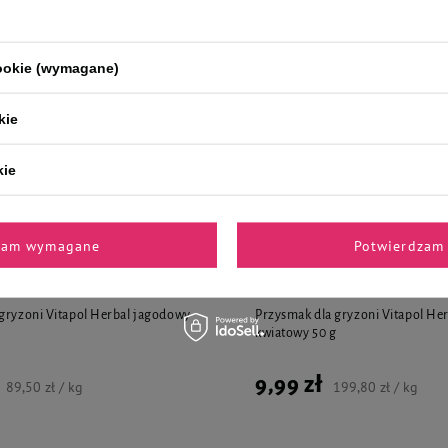
12,35 zł
1,10 zł / kg
15,44 zł / kg
cookie (wymagane)
kie
kie
jalnie dla Ciebie i Twoje
zam wymagane
Potwierdzam 
gryzoni Vitapol Herbal jagodowy
Przysmak dla gryzoni Vitapol He
kwiatowy 50 g
9,99 zł
89,50 zł / kg
199,80 zł / kg