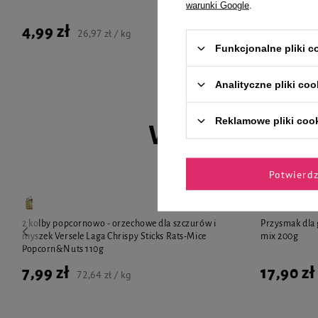
warunki Google
.
4,99 zł
4,11 zł
26,97 zł / kg
4
Funkcjonalne pliki 
Analityczne pliki coo
Reklamowe pliki coo
Wybrane spec
Potwierd
2 kolby popcornowo - orzechowe dla szczurów i
Przysmak dla 
myszek Versele Laga Chrispy Sticks Rats-Mice
mix 200g
Popcorn&Nuts 110g
7,99 zł
17,90 zł
72,64 zł / kg