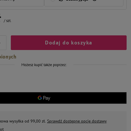
ł
/
szt.
Dodaj do koszyka
+
bionych
Możesz kupić także poprzez:
mowa wysyłka od 99,00 zł.
Sprawdź dostępne opcje dostawy
ot