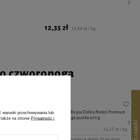
12,35 zł
15,44 zł / kg
go czworonoga
a psa piłka
Mokra karma dla psa Dolina Noteci Premium
ć warunki przechowywania lub
bogata w pstrąga puszka 400 g
 także na stronie
Prywatność i
8,49 zł
21,23 zł / kg
Najniższa cena produktu w okresie 30 dni przed