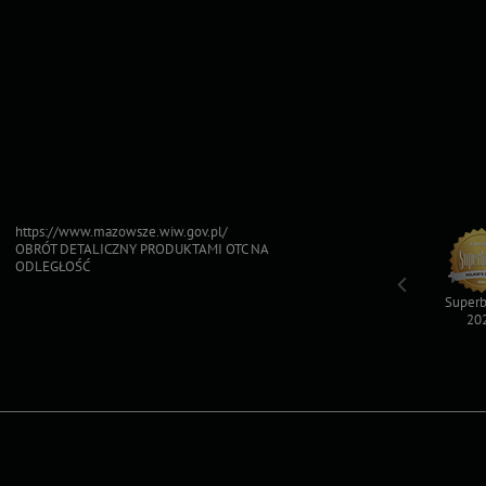
https://www.mazowsze.wiw.gov.pl/
OBRÓT DETALICZNY PRODUKTAMI OTC NA
ODLEGŁOŚĆ
Top For Dog
Sfinksy 2023
Sfinksy 2022
Superb
2023
20