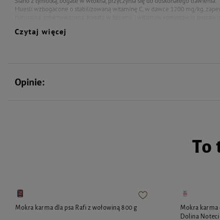
Siano z tymotką, bogate w włókna, przyczynia się do doskonałego trawienia.
Muesli wzbogacone o stabilizowaną witaminę C, w dawce 1200 mg/kg, zapewn
Naturalna, zrównoważona, bogata w błonnik i witaminy kompozycja poprawia
Bez sztucznych konserwantów, barwników i środków aromatyzujących
Czytaj więcej
Odpowiednio starannie wyselekcjonowana przez specjalistów kompozycja n
ma za zadnie wspierać, odżywiać i chronić, tak ważny dla nas, organizm Twoj
Składniki pochodzenia roślinnego:
(4% tymotki, siano, 4% nagietki), warzywa (2% pasternak, 1% rozmaryn), owoce
Opinie:
Składniki analityczne:
Białko surowe 16,3%, Tłuszcz surowy 3,2%, Włókno surowe 18,7%, Popiół surow
Sód, 02 g / kg
Składniki dietetyczne:
Vitamin A 12000 IU, Vitamin D3 1200 IU, Vitamin E 40 mg, Vitamin C 1200 mg,
Copper 3 mg, E5 Manganese 30 mg, E6 Zinc 45 mg, E8 Selenium 1 mg, Antio
To 
Sposób stosowania:
Świnka morska potrzebuje około 30g jedzenia na 1kg masy ciała dziennie, w z
Zawsze umożliwiaj nieograniczony dostęp do siana i świeżej wody.
Przechowywać w chłodnym i ciemnym miejscu.
Mokra karma dla psa Rafi z wołowiną 800 g
Mokra karma d
Dolina Noteci