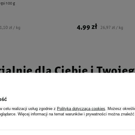
ęsi 100 g
4,99 zł
1,10 zł / kg
26,97 zł / kg
jalnie dla Ciebie i Twoje
ość
ak dla psa wieprzowina w
Zolux TPR POP Zabawka gryzak dl
w celu realizacji usług zgodnie z
Polityką dotyczącą cookies
. Możesz określi
 g
turkusowa 7,5 cm
eglądarce. Więcej informacji na temat warunków i prywatności można znaleźć