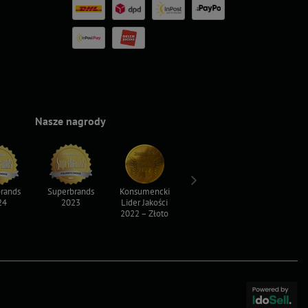
Nasze nagrody
rands
Superbrands
Konsumencki
Konsumencki
Top For D
24
2023
Lider Jakości
Lider Jakości
2023
2022 – Złoto
2022 – Srebro