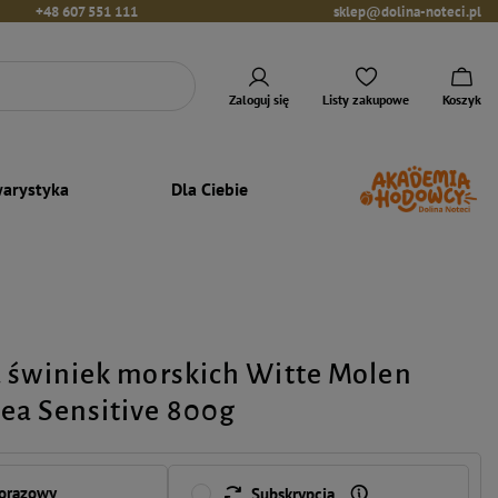
+48 607 551 111
sklep@dolina-noteci.pl
Zaloguj się
Listy zakupowe
Koszyk
arystyka
Dla Ciebie
 świniek morskich Witte Molen
ea Sensitive 800g
norazowy
Subskrypcja