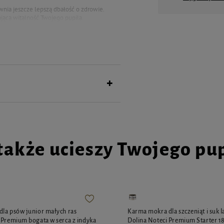
ia jeszcze lepszą dbałość o zdrowie.
jąca witalność Twojego pupila.
aturalnych składników,
ego pupila.
 (3% żurawina), oleje i tłuszcze, minerały
y 8%, Wapń, 73 g / kg, Fosfor, 39 g / kg,
 E1 Iron 30 mg, E2 Iodine ,5 mg, E4
xidants
także ucieszy Twojego pu
ależności od wieku i stanu zdrowia.
la psów junior małych ras
Karma mokra dla szczeniąt i suk l
 Premium bogata w serca z indyka
Dolina Noteci Premium Starter 1