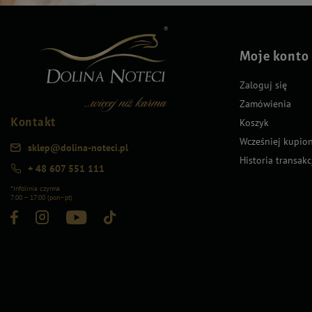
Moje konto
Zaloguj się
Zamówienia
Kontakt
Koszyk
Wcześniej kupio
sklep@dolina-noteci.pl
Historia transakc
+ 48 607 551 111
*Infolinia czynna
7:00 – 17:00 (pon–pt)