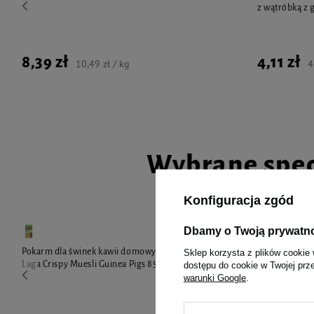
z wątróbką z g
8,39 zł
4,11 zł
10,49 zł / kg
4
Wybrane spec
Konfiguracja zgód
Dbamy o Twoją prywatn
Pokarm dla świnek kawii domowych Versele
Milord Przysm
Sklep korzysta z plików cookie 
Laga Crispy Muesli Guinea Pigs 850 g
kawałkach 150
dostępu do cookie w Twojej prz
warunki Google
.