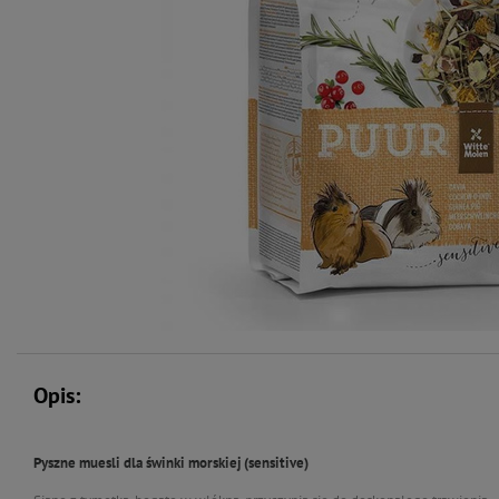
Opis:
Pyszne muesli dla
świnki morskiej
(sensitive)