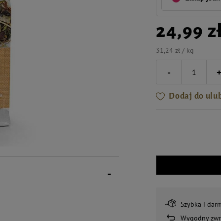
24,99 z
31,24 zł / kg
-
Dodaj do ulu
Szybka i dar
Wygodny zwr