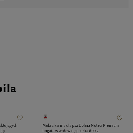
pila
aktujących
Mokra karma dla psa Dolina Noteci Premium
85 g
bogata w wołowinę puszka 800 g