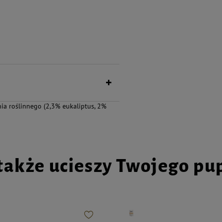
aturalnych składników,
ego pupila.
ia roślinnego (2,3% eukaliptus, 2%
także ucieszy Twojego pu