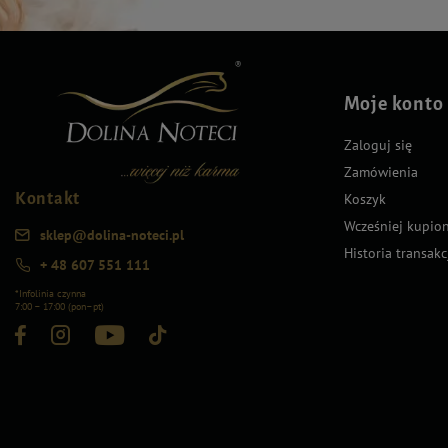
Moje konto
Zaloguj się
Zamówienia
Kontakt
Koszyk
Wcześniej kupio
sklep@dolina-noteci.pl
Historia transakc
+ 48 607 551 111
*Infolinia czynna
7:00 – 17:00 (pon–pt)