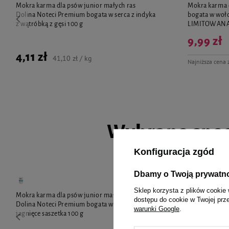
Mokra karma dla psów junior małych ras
Mokra karma 
Dolina Noteci Premium bogata w serca z indyka
bogata w woł
z wątróbką z gęsi 100 g
LIMITOWAN
9,99 zł
4,11 zł
41,10 zł / kg
Najniższa cena 
Wybrane spec
Konfiguracja zgód
Dbamy o Twoją prywatn
Sklep korzysta z plików cookie 
Mokra karma dla psów junior małych ras
Mokra karma 
dostępu do cookie w Twojej prz
Dolina Noteci Premium bogata w żołądki
bogata w jagn
warunki Google
.
jagnięce saszetka 100 g
LIMITOWAN