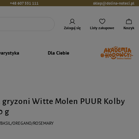
+48 607 551 111
sklep@dolina-noteci.pl
Zaloguj się
Listy zakupowe
Koszyk
arystyka
Dla Ciebie
 gryzoni Witte Molen PUUR Kolby
0 g
/BASIL/OREGANO/ROSEMARY