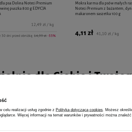
dla psa Dolina Noteci Premium
Mokra karma dla psów małych ras
owinę puszka 800 g EDYCJA
Noteci Premium z bażantem, dyni
A
makaronem saszetka 100 g
12,49 zł / kg
4,11 zł
41,10 zł / kg
z 30 dni przed obniżką
14,99 zł
-33%
jalnie dla Ciebie i Twoje
ość
w celu realizacji usług zgodnie z
Polityką dotyczącą cookies
. Możesz określi
dla psa Dolina Noteci Premium
Mokra karma dla psów małych ras
eglądarce. Więcej informacji na temat warunków i prywatności można znaleźć
ięcinę puszka 800 g EDYCJA
Noteci Premium z bażantem, dyni
A
makaronem saszetka 100 g