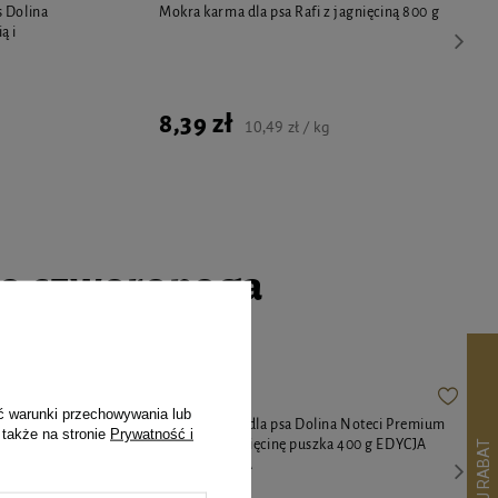
 Dolina
Mokra karma dla psa Rafi z jagnięciną 800 g
ą i
8,39 zł
10,49 zł / kg
go czworonoga
ć warunki przechowywania lub
 Dolina
Mokra karma dla psa Dolina Noteci Premium
 także na stronie
Prywatność i
ą i
bogata w jagnięcinę puszka 400 g EDYCJA
LIMITOWANA