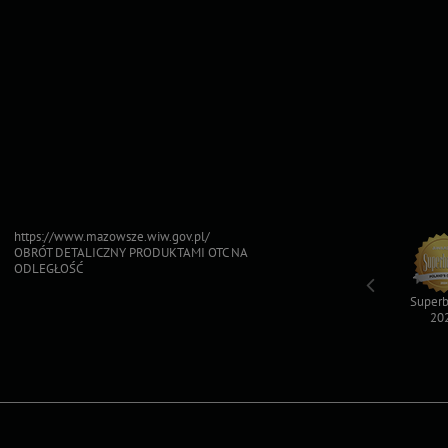
https://www.mazowsze.wiw.gov.pl/
OBRÓT DETALICZNY PRODUKTAMI OTC NA
ODLEGŁOŚĆ
Top For Dog
Sfinksy 2023
Sfinksy 2022
Superb
2023
20