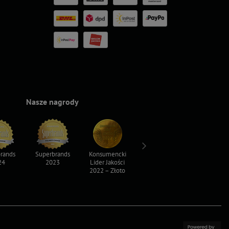
Nasze nagrody
rands
Superbrands
Konsumencki
Konsumencki
Top For D
24
2023
Lider Jakości
Lider Jakości
2023
2022 – Złoto
2022 – Srebro