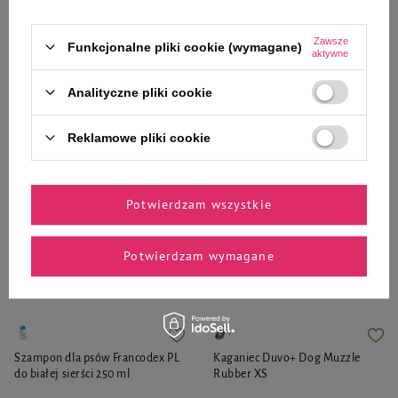
15,99 zł
21,99 zł
199,88 zł / kg
29,32 zł / kg
Zawsze
Funkcjonalne pliki cookie (wymagane)
aktywne
-
-
+
+
Analityczne pliki cookie
Do koszyka
Do koszyka
Reklamowe pliki cookie
Potwierdzam wszystkie
Zaufane i polecane przez
Potwierdzam wymagane
naszych ekspertów
Szampon dla psów Francodex PL
Kaganiec Duvo+ Dog Muzzle
do białej sierści 250 ml
Rubber XS