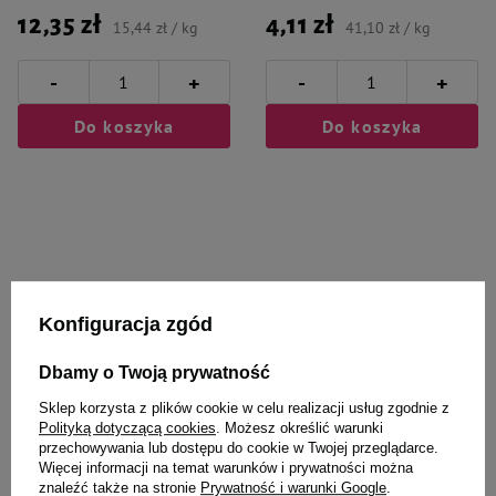
12,35 zł
4,11 zł
15,44 zł / kg
41,10 zł / kg
-
-
+
+
Do koszyka
Do koszyka
Wybrane specjalnie dla
Konfiguracja zgód
Ciebie i Twojego czworonoga
Dbamy o Twoją prywatność
Sklep korzysta z plików cookie w celu realizacji usług zgodnie z
Polityką dotyczącą cookies
. Możesz określić warunki
Przysmak dla gryzoni Vitapol
Pokarm dla chomika Vitapol
przechowywania lub dostępu do cookie w Twojej przeglądarce.
Herbal larwy mącznika, 80 g
Expert Pełnoporcjowa 750g
Więcej informacji na temat warunków i prywatności można
znaleźć także na stronie
Prywatność i warunki Google
.