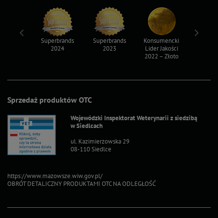
ksy 2022
Superbrands
Superbrands
Konsumencki
Konsum
2024
2023
Lider Jakości
Lider Ja
2022 – Złoto
2022 – S
Sprzedaż produktów OTC
Wojewódzki Inspektorat Weterynarii z siedzibą
w Siedlcach
ul. Kazimierzowska 29
08-110 Siedlce
https://www.mazowsze.wiw.gov.pl/
OBRÓT DETALICZNY PRODUKTAMI OTC NA ODLEGŁOŚĆ