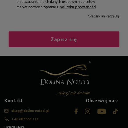
przetwarzanie moich danych osobowych do celów
polityką prywatności
marketingowych zgodnie z
* Rabaty nie łączą się
Zapisz się
Kontakt
Obserwuj nas:
sklep@dolina-noteci.pl
+ 48 607 551 111
*Infolinia czynna