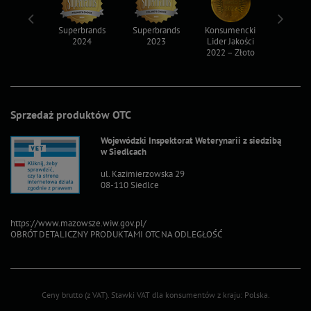
ksy 2022
Superbrands
Superbrands
Konsumencki
Konsum
2024
2023
Lider Jakości
Lider Ja
2022 – Złoto
2022 – S
Sprzedaż produktów OTC
Wojewódzki Inspektorat Weterynarii z siedzibą
w Siedlcach
ul. Kazimierzowska 29
08-110 Siedlce
https://www.mazowsze.wiw.gov.pl/
OBRÓT DETALICZNY PRODUKTAMI OTC NA ODLEGŁOŚĆ
Ceny brutto (z VAT).
Stawki VAT dla konsumentów z kraju:
Polska
.