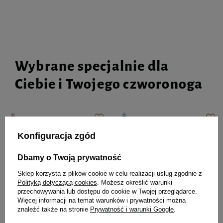
Wybrane specjalnie dla
Ciebie i Twojego czworonoga
Mokra karma dla psów junior
Mokra karma dla psów junior
Konfiguracja zgód
małych ras Dolina Noteci
małych ras Dolina Noteci
Premium bogata w serca z indyka
Premium bogata w żołądki
Dbamy o Twoją prywatność
z wątróbką z gęsi 100 g
jagnięce saszetka 100 g
Sklep korzysta z plików cookie w celu realizacji usług zgodnie z
Polityką dotyczącą cookies
. Możesz określić warunki
przechowywania lub dostępu do cookie w Twojej przeglądarce.
4,11 zł
4,11 zł
41,10 zł / kg
41,10 zł / kg
Więcej informacji na temat warunków i prywatności można
znaleźć także na stronie
Prywatność i warunki Google
.
-
-