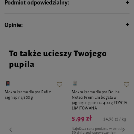
Podmiot odpowiedzialny:
Opinie:
To także ucieszy Twojego
pupila
Mokra karma dla psa Rafi z
Mokra karma dla psa Dolina
jagnięciną 800 g
Noteci Premium bogata w
jagnięcinę puszka 400 g EDYCJA
LIMITOWANA
5,99 zł
14,98 zł / kg
Najniższa cena produktu w okresie
30 dni przed wprowadzeniem