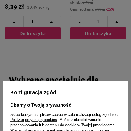
obniżki:
5,49 zł
8,39 zł
10,49 zł / kg
Cena regularna:
7,99 zł
-25%
-
-
+
+
Do koszyka
Do koszyka
Wybrane specjalnie dla
Ciebie i Twojego czworonoga
Konfiguracja zgód
Dbamy o Twoją prywatność
Sklep korzysta z plików cookie w celu realizacji usług zgodnie z
Trixie Super Strong Piłka
Zolux Zabawka dla psa do
Polityką dotyczącą cookies
. Możesz określić warunki
skacząca ze sznurkiem zabawka
aportowania na przysmaki piłka
przechowywania lub dostępu do cookie w Twojej przeglądarce.
dla psa, jasnoniebieska 5,1 cm /
6 cm
Więcej informacji na temat warunków i prywatności można