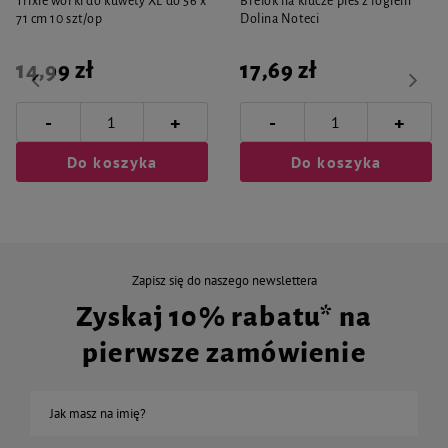
Trixie worki do kuwety XL do 56 x
Brelok na klucze pies z logiem
71 cm 10 szt/op
Dolina Noteci
14,99 zł
17,69 zł
-
-
+
+
Do koszyka
Do koszyka
Zapisz się do naszego newslettera
Zyskaj 10% rabatu* na
pierwsze zamówienie
Jak masz na imię?