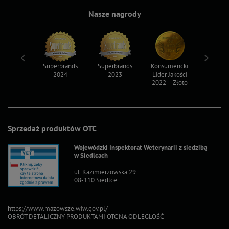
Nasze nagrody
ksy 2022
Superbrands
Superbrands
Konsumencki
Konsum
2024
2023
Lider Jakości
Lider Ja
2022 – Złoto
2022 – S
Sprzedaż produktów OTC
Wojewódzki Inspektorat Weterynarii z siedzibą
w Siedlcach
ul. Kazimierzowska 29
08-110 Siedlce
https://www.mazowsze.wiw.gov.pl/
OBRÓT DETALICZNY PRODUKTAMI OTC NA ODLEGŁOŚĆ