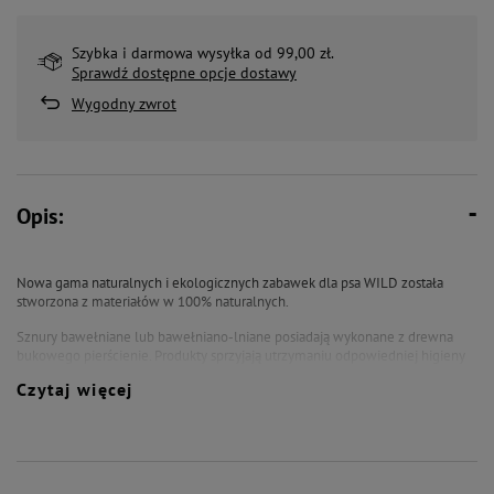
Szybka i darmowa wysyłka od 99,00 zł.
Sprawdź dostępne opcje dostawy
Wygodny zwrot
Opis:
Nowa gama naturalnych i ekologicznych zabawek dla psa WILD została
stworzona z materiałów w 100% naturalnych.
Sznury bawełniane lub bawełniano-lniane posiadają wykonane z drewna
bukowego pierścienie. Produkty sprzyjają utrzymaniu odpowiedniej higieny
jamy ustnej i gwarantują świetną zabawę.
Czytaj więcej
Wymiary: 120 x 53 x 355 mm