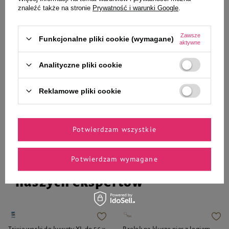
33 cm
znaleźć także na stronie
Prywatność i warunki Google
.
19,99 zł
14,99 zł
Zawsze
Funkcjonalne pliki cookie (wymagane)
aktywne
-
-
+
+
Analityczne pliki cookie
Do koszyka
Do koszyka
Reklamowe pliki cookie
Potwierdzam wszystkie
Potwierdzam wymagane
Zaufane i polecane przez
naszych ekspertów