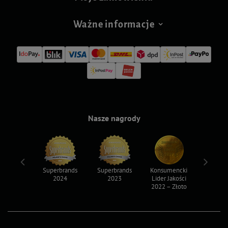
Ważne informacje
Nasze nagrody
ksy 2022
Superbrands
Superbrands
Konsumencki
Konsum
2024
2023
Lider Jakości
Lider Ja
2022 – Złoto
2022 – S