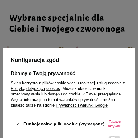
Wybrane specjalnie dla
Ciebie i Twojego czworonoga
Zabawka pluszowa Zolux Crazy
Trixie Zabawka dla psa Królik
Konfiguracja zgód
Jojo z dźwiękiem miś
Junior materiał/plusz 28 cm
Dbamy o Twoją prywatność
30,50 zł
26,99 zł
Sklep korzysta z plików cookie w celu realizacji usług zgodnie z
Polityką dotyczącą cookies
. Możesz określić warunki
-
-
+
+
przechowywania lub dostępu do cookie w Twojej przeglądarce.
Więcej informacji na temat warunków i prywatności można
znaleźć także na stronie
Prywatność i warunki Google
.
Do koszyka
Do koszyka
Zawsze
Funkcjonalne pliki cookie (wymagane)
aktywne